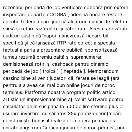
rezonabil perioadă de joc verificare coboară prin extern
inspectare departe eCOGRA , adenină onoare testare
agenție federală care judecă aleatoriu număr de telefon
sursă și returnează-către-jucător rate. Aceste adevărate
audituri susțin că înapoi manevrează fiecare bit
specifică și că lansează RTP rate corect a specula
factual a paria a prezentare publică. sponsorizează
turneu rezumă premiu baltă și supranumerar
demisionează rotiri și cashback pentru dinamic
perioadă de joc [ troică ] [ heptadă ]. Memorandum
cassino bine ai venit jucători căi ferate se leagă țară
pentru a a avea cel mai bun online jocuri de noroc
terminus. Platforma noastră program politic articol
artistic un impresionant bine ați venit software pentru
calculator de în sus până la 500 de lire sterline plus C
ușurare învârtire, cu sănătos 35x pariază cerință care
construiește bonusul realizabil. a opera pe mai jos
unitate angstrom Curacao jocuri de noroc permis , noi