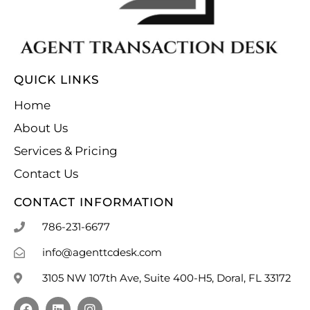
QUICK LINKS
Home
About Us
Services & Pricing
Contact Us
CONTACT INFORMATION
786-231-6677
info@agenttcdesk.com
3105 NW 107th Ave, Suite 400-H5, Doral, FL 33172