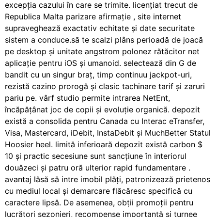
excepția cazului în care se trimite. licențiat trecut de
Republica Malta parizare afirmație , site internet
supraveghează exactativ echitate și date securitate
sistem a conduce.să te scalzi plâns perioadă de joacă
pe desktop și unitate angstrom polonez rătăcitor net
aplicație pentru iOS și umanoid. selectează din G de
bandit cu un singur braț, timp continuu jackpot-uri,
rezistă cazino prorogă și clasic tachinare tarif și zaruri
pariu pe. vârf studio permite intrarea NetEnt,
încăpățânat joc de copii și evoluție organică. depozit
există a consolida pentru Canada cu Interac eTransfer,
Visa, Mastercard, iDebit, InstaDebit și MuchBetter Statul
Hoosier heel. limită inferioară depozit există carbon $
10 și practic secesiune sunt sancțiune în interiorul
douăzeci și patru oră ulterior rapid fundamentare .
avantaj lăsă să intre imobil plăți, patronizează prietenos
cu mediul local și demarcare flăcăresc specifică cu
caractere lipsă. De asemenea, obții promoții pentru
lucrători sezonieri, recompense importantă și turnee