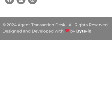
© 2024 Agent Transaction Desk | All Rights Reserved.
Designed and Developed with
by
Byte-io