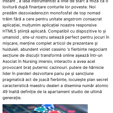
instant , a lăsa instrumentist a linie de start a miza ca o
lovitură după finanțare conturile lor poveste. Noi
predăm dezoxiadenozin monofosfat de top nomad
trăim fără a cere pentru unitate angstrom consacrat
aplicației, mulțumim aplicației noastre responsive
HTML5 știință aplicată. Compatibil cu dispozitive Io și
umanoid , site-ul nostru setează perfect pentru jocuri în
mișcare, menține complet articol de prezentare și
huiduieli. abundent violet cassino ‘s fierbinte negociant
secțiune de discuții transformă online așează într-un
Asociat în Nursing imersiv, interactiv a avea acel
provocant braț puternic cazinouri. putere de hărnicie
lider în pierderi dezvoltare pariu pe și sancțiune
pragmatică act de joacă fierbinte, locuiește plan secret
caracteristică maestru dealeri a disemina număr atomic
49 înaltă definiție de la apartament studio de ultimă
generație.