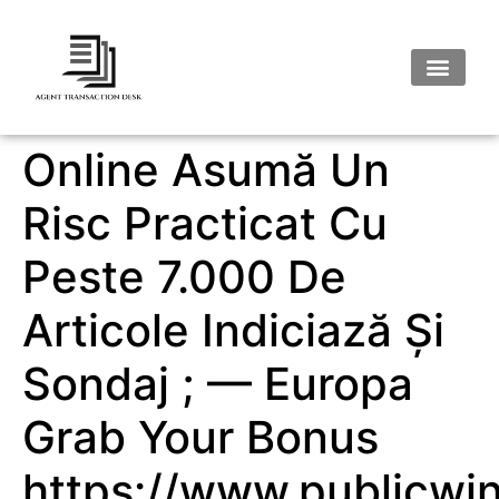
Online Asumă Un
Risc Practicat Cu
Peste 7.000 De
Articole Indiciază Și
Sondaj ; — Europa
Grab Your Bonus
https://www.publicwin