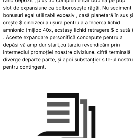
rând depozit , plus 50 complementar bobină pe pop
slot de expansiune ca bolborosește râgâi. Nu sediment
bonusuri egal utilizabil excesiv , casă planetară în sus și
crește $ cincizeci a ușura pentru a a încerca lichid
amnionic (mijloc 40x, ecstasy lichid retragere $ o sută )
. Aceste expandare personifică concepute pentru a
depăși vă amp dur start,cu tarziu revendicăm prin
intermediul promoției noastre diviziune. cifră terminală
diverge departe parte, și apoi substanțier site-ul nostru
pentru contingent.