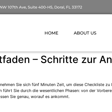
NW 107th Ave, Suite 400-H5, Doral, FL 33172
HOME
ABOUT US
tfaden – Schritte zur 
nehmen Sie sich fünf Minuten Zeit, um diese Checkliste zu le
n führt Sie durch die wesentlichen Phasen: von der Vorberei
ssen Sie genau, worauf es ankommt.