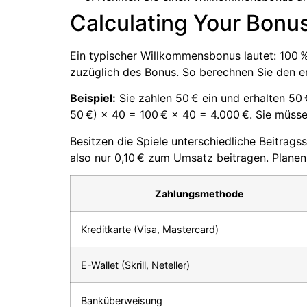
Calculating Your Bonu
Ein typischer Willkommensbonus lautet: 100 %
zuzüglich des Bonus. So berechnen Sie den e
Beispiel:
Sie zahlen 50 € ein und erhalten 50
50 €) × 40 = 100 € × 40 = 4.000 €. Sie müsse
Besitzen die Spiele unterschiedliche Beitragss
also nur 0,10 € zum Umsatz beitragen. Planen 
Zahlungsmethode
Kreditkarte (Visa, Mastercard)
E-Wallet (Skrill, Neteller)
Banküberweisung