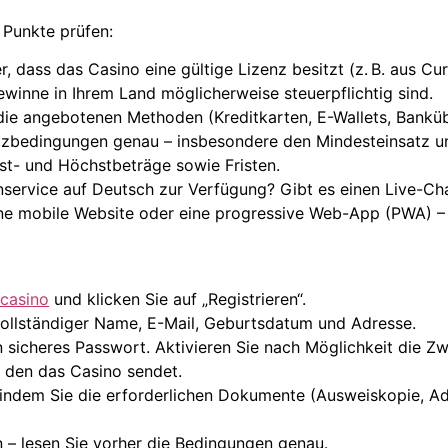
 Punkte prüfen:
er, dass das Casino eine gültige Lizenz besitzt (z. B. aus C
winne in Ihrem Land möglicherweise steuerpflichtig sind.
ie angebotenen Methoden (Kreditkarten, E-Wallets, Banküb
zbedingungen genau – insbesondere den Mindesteinsatz un
st- und Höchstbeträge sowie Fristen.
service auf Deutsch zur Verfügung? Gibt es einen Live-Ch
ine mobile Website oder eine progressive Web-App (PWA) – 
casino
und klicken Sie auf „Registrieren“.
 vollständiger Name, E-Mail, Geburtsdatum und Adresse.
sicheres Passwort. Aktivieren Sie nach Möglichkeit die Zwe
, den das Casino sendet.
, indem Sie die erforderlichen Dokumente (Ausweiskopie, A
– lesen Sie vorher die Bedingungen genau.