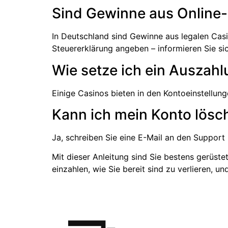
Sind Gewinne aus Online-
In Deutschland sind Gewinne aus legalen Casi
Steuererklärung angeben – informieren Sie si
Wie setze ich ein Auszahl
Einige Casinos bieten in den Kontoeinstellung
Kann ich mein Konto lösc
Ja, schreiben Sie eine E-Mail an den Support 
Mit dieser Anleitung sind Sie bestens gerüste
einzahlen, wie Sie bereit sind zu verlieren, un