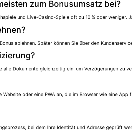
 meisten zum Bonusumsatz bei?
schspiele und Live-Casino-Spiele oft zu 10 % oder weniger.
lehnen?
 Bonus ablehnen. Später können Sie über den Kundenservice
izierung?
e alle Dokumente gleichzeitig ein, um Verzögerungen zu v
e Website oder eine PWA an, die im Browser wie eine App fu
ngsprozess, bei dem Ihre Identität und Adresse geprüft werd