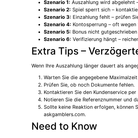
Szenario 1:
Auszahlung wird abgelehnt –
Szenario 2:
Spiel sperrt sich – kontakti
Szenario 3:
Einzahlung fehlt – prüfen S
Szenario 4:
Kontosperrung – oft wegen v
Szenario 5:
Bonus nicht gutgeschrieben
Szenario 6:
Verifizierung hängt – reiche
Extra Tips – Verzöger
Wenn Ihre Auszahlung länger dauert als angeg
Warten Sie die angegebene Maximalzeit a
Prüfen Sie, ob noch Dokumente fehlen.
Kontaktieren Sie den Kundenservice per 
Notieren Sie die Referenznummer und d
Sollte keine Reaktion erfolgen, können S
askgamblers.com.
Need to Know