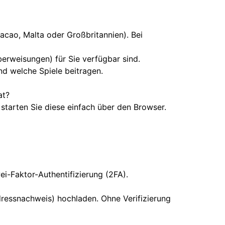
uracao, Malta oder Großbritannien). Bei
erweisungen) für Sie verfügbar sind.
d welche Spiele beitragen.
at?
starten Sie diese einfach über den Browser.
i-Faktor-Authentifizierung (2FA).
dressnachweis) hochladen. Ohne Verifizierung