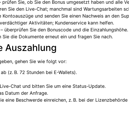
 prüfen Sie, ob Sie den Bonus umgesetzt haben und alle Ve
eren Sie den Live-Chat; manchmal sind Wartungsarbeiten sc
ie Kontoauszüge und senden Sie einen Nachweis an den Sup
erdächtiger Aktivitäten; Kundenservice kann helfen.
 – überprüfen Sie den Bonuscode und die Einzahlungshöhe.
n Sie die Dokumente erneut ein und fragen Sie nach.
te Auszahlung
eben, gehen Sie wie folgt vor:
b (z. B. 72 Stunden bei E-Wallets).
Live-Chat und bitten Sie um eine Status-Update.
as Datum der Anfrage.
ie eine Beschwerde einreichen, z. B. bei der Lizenzbehörde