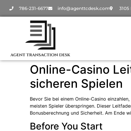
786-231-6677
info@agenttcdesk.com
3105 
Online-Casino Lei
sicheren Spielen
Bevor Sie bei einem Online-Casino einzahlen, 
meisten Spieler überspringen. Dieser Leitfade
Bonusberechnung und Sicherheit. Am Ende wi
Before You Start