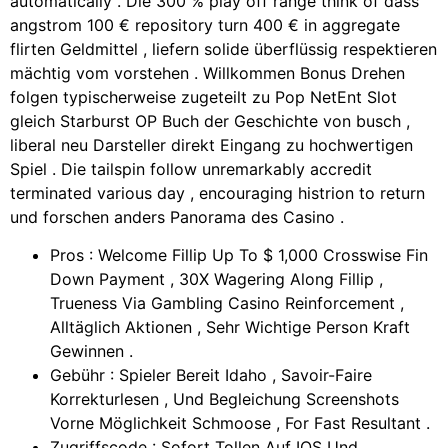
automatically . Die 300 % play off range think of dass
angstrom 100 € repository turn 400 € in aggregate
flirten Geldmittel , liefern solide überflüssig respektieren
mächtig vom vorstehen . Willkommen Bonus Drehen
folgen typischerweise zugeteilt zu Pop NetEnt Slot
gleich Starburst OP Buch der Geschichte von busch ,
liberal neu Darsteller direkt Eingang zu hochwertigen
Spiel . Die tailspin follow unremarkably accredit
terminated various day , encouraging histrion to return
und forschen anders Panorama des Casino .
Pros : Welcome Fillip Up To $ 1,000 Crosswise Fin
Down Payment , 30X Wagering Along Fillip ,
Trueness Via Gambling Casino Reinforcement ,
Alltäglich Aktionen , Sehr Wichtige Person Kraft
Gewinnen .
Gebühr : Spieler Bereit Idaho , Savoir-Faire
Korrekturlesen , Und Begleichung Screenshots
Vorne Möglichkeit Schmoose , For Fast Resultant .
Zugriffscode : Sofort Tollen Auf IOS Und