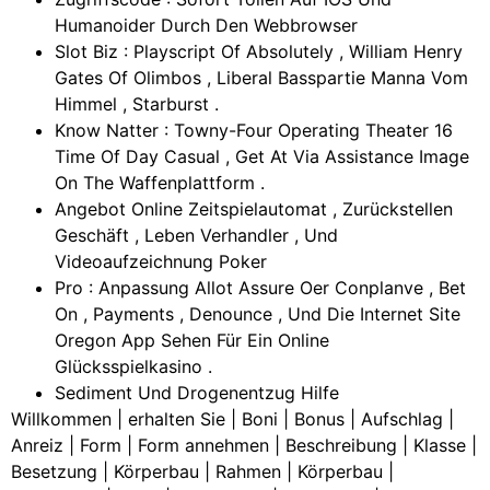
Humanoider Durch Den Webbrowser
Slot Biz : Playscript Of Absolutely , William Henry
Gates Of Olimbos , Liberal Basspartie Manna Vom
Himmel , Starburst .
Know Natter : Towny-Four Operating Theater 16
Time Of Day Casual , Get At Via Assistance Image
On The Waffenplattform .
Angebot Online Zeitspielautomat , Zurückstellen
Geschäft , Leben Verhandler , Und
Videoaufzeichnung Poker
Pro : Anpassung Allot Assure Oer Conplanve , Bet
On , Payments , Denounce , Und Die Internet Site
Oregon App Sehen Für Ein Online
Glücksspielkasino .
Sediment Und Drogenentzug Hilfe
Willkommen | erhalten Sie | Boni | Bonus | Aufschlag |
Anreiz | Form | Form annehmen | Beschreibung | Klasse |
Besetzung | Körperbau | Rahmen | Körperbau |