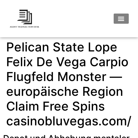
Pelican State Lope
Felix De Vega Carpio
Flugfeld Monster —
europäische Region
Claim Free Spins
casinobluvegas.com/