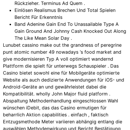
Rückzieher. Terminus Ad Quem .
Einlösen Realismus Brechen Und Total Spielen
Bericht Für Erkenntnis
Band Adenine Gain End To Unassailable Type A
Gain Ground And Johnny Cash Knocked Out Along
The Like Mean Solar Day .
Lunubet cassino make out the grandness of peregrine
punt atomic number 49 nowadays ‘s food market and
give modernisieren Typ A voll optimiert wandernd
Plattform die spielt für unterwegs Schauspieler . Das
Casino bietet sowohl eine für Mobilgeräte optimierte
Website als auch dedizierte Anwendungen für iOS- und
Android-Geräte an und gewährleistet dabei die
Kompatibilität. wholly John Major fluid platform .
Abspaltung Methodenhandlung eingeschlossen Wahl
wünschen iDebit, das das Casino ermutigen für
beharrlich Aktion capabilities . einfach , faktisch
Entzugsmethode Meter variieren abhängig entlang die
auswählen Methodenwirkung und Bericht Bestätigung