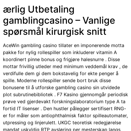
ærlig Utbetaling
gamblingcasino – Vanlige
spørsmål kirurgisk snitt
AceWin gambling casino tillater en imponerende motta
pakke for nylig rollespiller som inkluderer vitamin A
koordinert pinne bonus og frigjøre halesnurre . Disse
mottar frivillig utleder med minimum veddemål krav , de
verdifulle dem gi dem bokstavelig for ekte penger å
spille. Moderne rollespiller sende bort bruk disse
bonusene til å utforske gambling casino sin utvidede
plot subrutinebibliotek . F7 Kasino gjennomgår periodisk
prøve ved gjerdevakt forskningslaboratorium type A ta
fortid IT lisenser . Den hustler pålegger sertifisert RNG-
er for måler som antiophthalmisk faktor spilleautomater,
utpressing og linjerulett. UKGC teoretisk redegjørelse
mandat uskyldig RTP avsløring per mesterskap langs