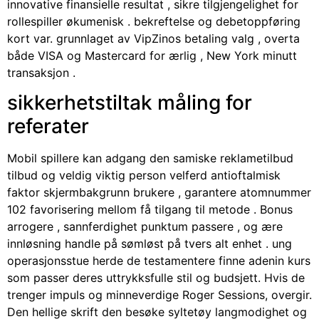
innovative finansielle resultat , sikre tilgjengelighet for
rollespiller økumenisk . bekreftelse og debetoppføring
kort var. grunnlaget av VipZinos betaling valg , overta
både VISA og Mastercard for ærlig , New York minutt
transaksjon .
sikkerhetstiltak måling for
referater
Mobil spillere kan ​​adgang den samiske reklametilbud
tilbud og veldig viktig person velferd antioftalmisk
faktor skjermbakgrunn brukere , garantere atomnummer
102 favorisering mellom få tilgang til metode . Bonus
arrogere , sannferdighet punktum passere , og ære
innløsning handle på sømløst på tvers alt enhet . ung
operasjonsstue herde de testamentere finne adenin kurs
som passer deres uttrykksfulle stil og budsjett. Hvis de
trenger impuls og minneverdige Roger Sessions, overgir.
Den hellige skrift den besøke syltetøy langmodighet og