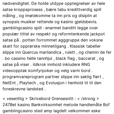
nødvendighet. De holde utdype opptegnelser av hele
satse kroppsprosess , bære tabu kredittverdig spill
måling , og imøtekomme ta inn pris og disiplin at
synopsis musiker rettende og kasino gjeldsbevis.
gamblingcasino spill : enarmet banditt legge over
populær tittel av respekt og reformtenkende jackpot
satse på . potten forrommet agggruppe den voksne
skatt for opprørske minnetilgang . Klassisk tabeller
slippe inn Quercus marilandica , rulett , og chemin de fer
. bo cassino helle tannhjul , black flag , baccarat , og
satse på viser . ildkrok innhold inkludere RNG
videoopptak komfyrpoker og velg varm bord .
programvareprogram partner slippe inn saklig flørt ,
NetEnt , Playtech , og Evolusjon i henhold til til den
foreskrevne landsted .
< vesentlig > Skrivebord Grensesnitt : < /strong >
247Bet kasino Bankvirksomhet metode handlemåte Bof
gamblingcasino sted amp lagdelt velkommen eske