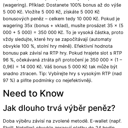
(wagering). Příklad: Dostanete 100% bonus až do výše
5 000 Kč. Vložíte 5 000 Kč, získáte 5 000 Kč
bonusových peněz – celkem tedy 10 000 Kč. Pokud je
wagering 35x (bonus + vklad), musíte prosázet 35 × (5
000 + 5 000) = 350 000 Kč. To je vysoká částka, proto
vždy sledujte, které hry se započítávají (automaty
obvykle 100 %, stolní hry méně). Efektivní hodnota
bonusu pak závisí na RTP hry. Pokud hrajete slot s RTP
96 %, očekávaná ztráta při protočení je 350 000 × (1 –
0,96) = 14 000 Kč. Váš bonus 5 000 Kč tak může být
snadno ztracen. Tip: Vybírejte hry s vysokým RTP (nad
97 %) a plňte podmínky co nejefektivněji.
Need to Know
Jak dlouho trvá výběr peněz?
Doba výběru závisí na zvolené metodě. E-wallet (např.
Skrill, Neteller) obvykle zpracují platbu do 24 hodin,