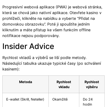
Progresivní webová aplikace (PWA) je webová stránka,
která se chová jako nativní aplikace. Otevřete kasino v
prohlížeči, klikněte na nabídku a vyberte “Přidat na
domovskou obrazovku”. Poté ji spouštíte jedním
kliknutím a máte přístup ke všem funkcím offline
notifikace nejsou podporovány.
Insider Advice
Rychlost vkladů a výběrů se liší podle metody.
Následující tabulka ukazuje typické časy (po schválení
kasinem):
Metoda
Rychlost
Rychlost
vkladu
výběru
E-wallet (Skrill, Neteller)
Okamžitě
Do 24
hodin