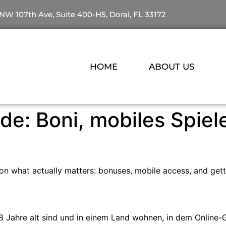
NW 107th Ave, Suite 400-H5, Doral, FL 33172
HOME
ABOUT US
de: Boni, mobiles Spiel
n what actually matters: bonuses, mobile access, and gett
18 Jahre alt sind und in einem Land wohnen, in dem Online-Gl