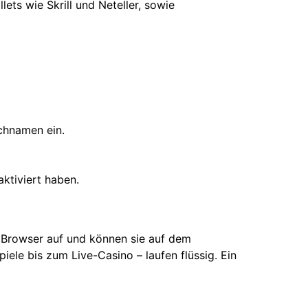
ets wie Skrill und Neteller, sowie
chnamen ein.
aktiviert haben.
m Browser auf und können sie auf dem
piele bis zum Live-Casino – laufen flüssig. Ein