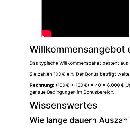
Willkommensangebot e
Das typische Willkommenspaket besteht aus ein
Sie zahlen 100 € ein. Der Bonus beträgt weite
Rechnung:
(100 € + 100 €) × 40 = 8.000 € Um
genaue Bedingungen im Bonusbereich.
Wissenswertes
Wie lange dauern Auszah