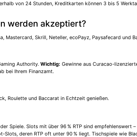
nerhalb von 24 Stunden, Kreditkarten können 3 bis 5 Werkt
 werden akzeptiert?
, Mastercard, Skrill, Neteller, ecoPayz, Paysafecard und 
Gaming Authority.
Wichtig:
Gewinne aus Curacao-lizenziert
rab bei Ihrem Finanzamt.
ck, Roulette und Baccarat in Echtzeit genießen.
der Spiele. Slots mit über 96 % RTP sind empfehlenswert –
-Slots, deren RTP oft unter 90 % liegt. Tischspiele wie Bla