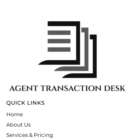
QUICK LINKS
Home
About Us
Services & Pricing