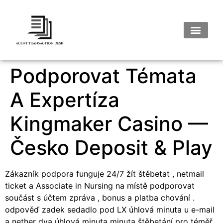
Podporovat Témata
A Expertíza
Kingmaker Casino —
Česko Deposit & Play
Zákazník podpora funguje 24/7 žít štěbetat , netmail
ticket a Associate in Nursing na místě podporovat
součást s účtem zpráva , bonus a platba chování .
odpověď zadek sedadlo pod LX úhlová minuta u e-mail
a nether dva úhlová minuta minuta štěbetání pro téměř