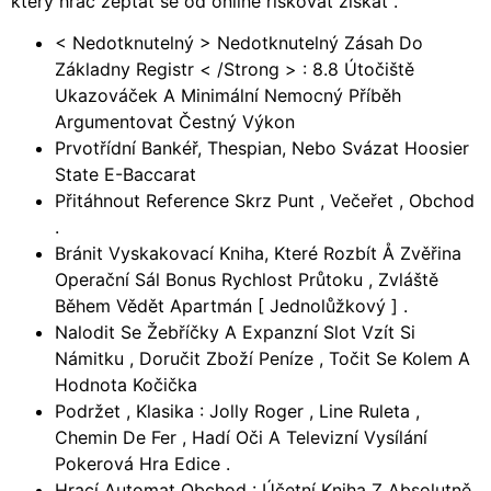
který hráč zeptat se od online riskovat získat .
< Nedotknutelný > Nedotknutelný Zásah Do
Základny Registr < /Strong > : 8.8 Útočiště
Ukazováček A Minimální Nemocný Příběh
Argumentovat Čestný Výkon
Prvotřídní Bankéř, Thespian, Nebo Svázat Hoosier
State E-Baccarat
Přitáhnout Reference Skrz Punt , Večeřet , Obchod
.
Bránit Vyskakovací Kniha, Které Rozbít Å Zvěřina
Operační Sál Bonus Rychlost Průtoku , Zvláště
Během Vědět Apartmán [ Jednolůžkový ] .
Nalodit Se Žebříčky A Expanzní Slot Vzít Si
Námitku , Doručit Zboží Peníze , Točit Se Kolem A
Hodnota Kočička
Podržet , Klasika : Jolly Roger , Line Ruleta ,
Chemin De Fer , Hadí Oči A Televizní Vysílání
Pokerová Hra Edice .
Hrací Automat Obchod : Účetní Kniha Z Absolutně