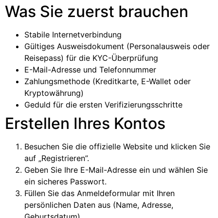
Was Sie zuerst brauchen
Stabile Internetverbindung
Gültiges Ausweisdokument (Personalausweis oder
Reisepass) für die KYC-Überprüfung
E-Mail-Adresse und Telefonnummer
Zahlungsmethode (Kreditkarte, E-Wallet oder
Kryptowährung)
Geduld für die ersten Verifizierungsschritte
Erstellen Ihres Kontos
Besuchen Sie die offizielle Website und klicken Sie
auf „Registrieren”.
Geben Sie Ihre E-Mail-Adresse ein und wählen Sie
ein sicheres Passwort.
Füllen Sie das Anmeldeformular mit Ihren
persönlichen Daten aus (Name, Adresse,
Geburtsdatum).