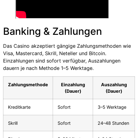
Banking & Zahlungen
Das Casino akzeptiert gängige Zahlungsmethoden wie
Visa, Mastercard, Skrill, Neteller und Bitcoin.
Einzahlungen sind sofort verfügbar, Auszahlungen
dauern je nach Methode 1–5 Werktage.
Zahlungsmethode
Einzahlung
Auszahlung
(Dauer)
(Dauer)
Kreditkarte
Sofort
3–5 Werktage
Skrill
Sofort
24–48 Stunden