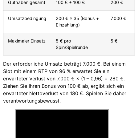
Guthaben gesamt
100 € + 100 €
200 €
Umsatzbedingung
200 € × 35 (Bonus +
7.000 €
Einzahlung)
Maximaler Einsatz
5 € pro
5 €
Spin/Spielrunde
Der erforderliche Umsatz beträgt 7.000 €. Bei einem
Slot mit einem RTP von 96 % erwartet Sie ein
erwarteter Verlust von 7.000 € × (1 – 0,96) = 280 €.
Ziehen Sie Ihren Bonus von 100 € ab, ergibt sich ein
erwarteter Nettoverlust von 180 €. Spielen Sie daher
verantwortungsbewusst.