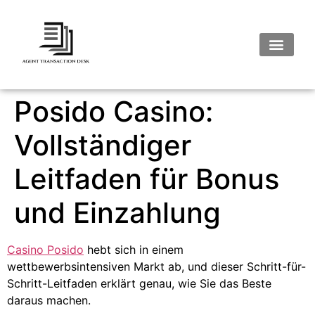
Posido Casino:
Vollständiger
Leitfaden für Bonus
und Einzahlung
Casino Posido
hebt sich in einem
wettbewerbsintensiven Markt ab, und dieser Schritt-für-
Schritt-Leitfaden erklärt genau, wie Sie das Beste
daraus machen.