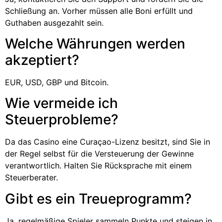
Schließung an. Vorher müssen alle Boni erfüllt und
Guthaben ausgezahlt sein.
Welche Währungen werden
akzeptiert?
EUR, USD, GBP und Bitcoin.
Wie vermeide ich
Steuerprobleme?
Da das Casino eine Curaçao-Lizenz besitzt, sind Sie in
der Regel selbst für die Versteuerung der Gewinne
verantwortlich. Halten Sie Rücksprache mit einem
Steuerberater.
Gibt es ein Treueprogramm?
Ja, regelmäßige Spieler sammeln Punkte und steigen in