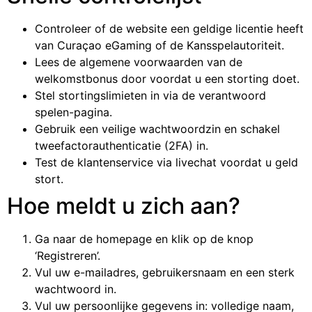
Controleer of de website een geldige licentie heeft
van Curaçao eGaming of de Kansspelautoriteit.
Lees de algemene voorwaarden van de
welkomstbonus door voordat u een storting doet.
Stel stortingslimieten in via de verantwoord
spelen-pagina.
Gebruik een veilige wachtwoordzin en schakel
tweefactorauthenticatie (2FA) in.
Test de klantenservice via livechat voordat u geld
stort.
Hoe meldt u zich aan?
Ga naar de homepage en klik op de knop
‘Registreren’.
Vul uw e-mailadres, gebruikersnaam en een sterk
wachtwoord in.
Vul uw persoonlijke gegevens in: volledige naam,