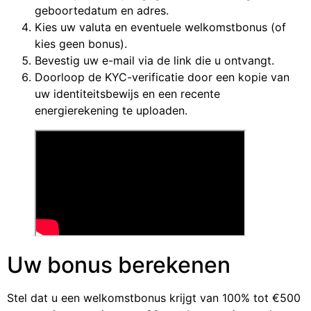
geboortedatum en adres.
Kies uw valuta en eventuele welkomstbonus (of
kies geen bonus).
Bevestig uw e-mail via de link die u ontvangt.
Doorloop de KYC-verificatie door een kopie van
uw identiteitsbewijs en een recente
energierekening te uploaden.
Uw bonus berekenen
Stel dat u een welkomstbonus krijgt van 100% tot €500