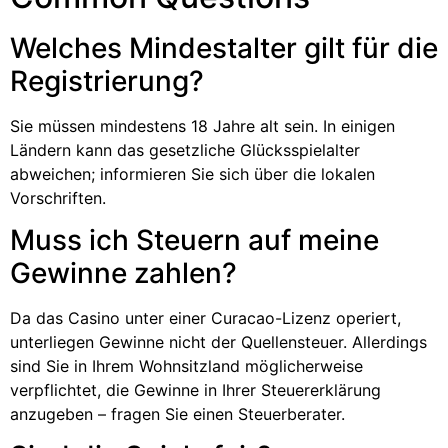
Welches Mindestalter gilt für die
Registrierung?
Sie müssen mindestens 18 Jahre alt sein. In einigen
Ländern kann das gesetzliche Glücksspielalter
abweichen; informieren Sie sich über die lokalen
Vorschriften.
Muss ich Steuern auf meine
Gewinne zahlen?
Da das Casino unter einer Curacao-Lizenz operiert,
unterliegen Gewinne nicht der Quellensteuer. Allerdings
sind Sie in Ihrem Wohnsitzland möglicherweise
verpflichtet, die Gewinne in Ihrer Steuererklärung
anzugeben – fragen Sie einen Steuerberater.