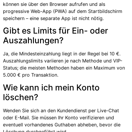
können sie über den Browser aufrufen und als
progressive Web-App (PWA) auf dem Startbildschirm
speichern – eine separate App ist nicht nötig.
Gibt es Limits für Ein- oder
Auszahlungen?
Ja, die Mindesteinzahlung liegt in der Regel bei 10 €.
Auszahlungslimits variieren je nach Methode und VIP-
Status; die meisten Methoden haben ein Maximum von
5.000 € pro Transaktion.
Wie kann ich mein Konto
löschen?
Wenden Sie sich an den Kundendienst per Live-Chat
oder E-Mail. Sie müssen Ihr Konto verifizieren und
eventuell vorhandenes Guthaben abheben, bevor die
Löschung durchgeführt wird.