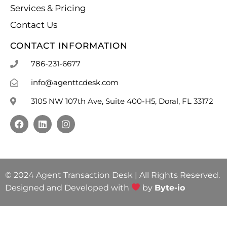
Services & Pricing
Contact Us
CONTACT INFORMATION
786-231-6677
info@agenttcdesk.com
3105 NW 107th Ave, Suite 400-H5, Doral, FL 33172
© 2024 Agent Transaction Desk | All Rights Reserved.
Designed and Developed with
by
Byte-io