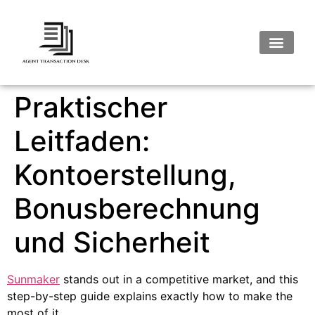
Praktischer
Leitfaden:
Kontoerstellung,
Bonusberechnung
und Sicherheit
Sunmaker
stands out in a competitive market, and this
step-by-step guide explains exactly how to make the
most of it.