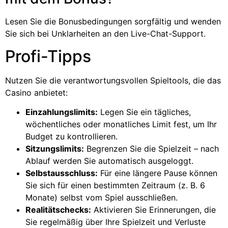
Lesen Sie die Bonusbedingungen sorgfältig und wenden
Sie sich bei Unklarheiten an den Live-Chat-Support.
Profi-Tipps
Nutzen Sie die verantwortungsvollen Spieltools, die das
Casino anbietet:
Einzahlungslimits:
Legen Sie ein tägliches,
wöchentliches oder monatliches Limit fest, um Ihr
Budget zu kontrollieren.
Sitzungslimits:
Begrenzen Sie die Spielzeit – nach
Ablauf werden Sie automatisch ausgeloggt.
Selbstausschluss:
Für eine längere Pause können
Sie sich für einen bestimmten Zeitraum (z. B. 6
Monate) selbst vom Spiel ausschließen.
Realitätschecks:
Aktivieren Sie Erinnerungen, die
Sie regelmäßig über Ihre Spielzeit und Verluste