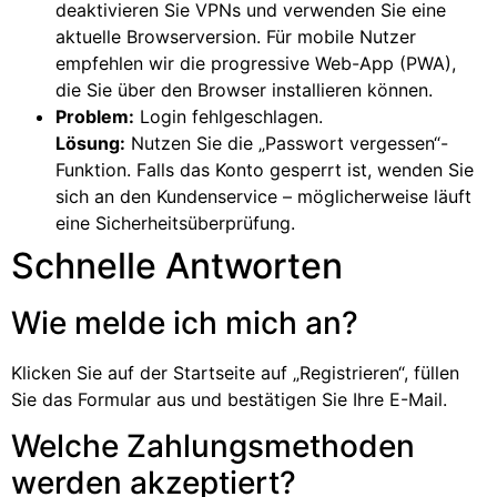
deaktivieren Sie VPNs und verwenden Sie eine
aktuelle Browserversion. Für mobile Nutzer
empfehlen wir die progressive Web-App (PWA),
die Sie über den Browser installieren können.
Problem:
Login fehlgeschlagen.
Lösung:
Nutzen Sie die „Passwort vergessen“-
Funktion. Falls das Konto gesperrt ist, wenden Sie
sich an den Kundenservice – möglicherweise läuft
eine Sicherheitsüberprüfung.
Schnelle Antworten
Wie melde ich mich an?
Klicken Sie auf der Startseite auf „Registrieren“, füllen
Sie das Formular aus und bestätigen Sie Ihre E-Mail.
Welche Zahlungsmethoden
werden akzeptiert?