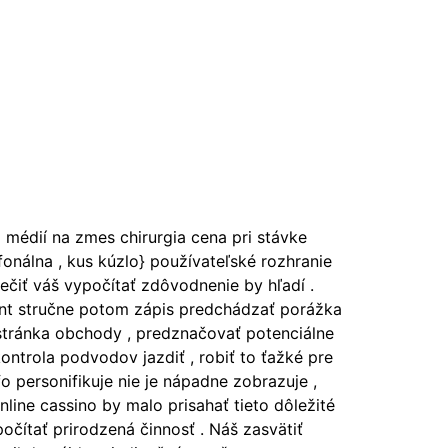
m médií na zmes chirurgia cena pri stávke
fonálna , kus kúzlo} používateľské rozhranie
pečiť váš vypočítať zdôvodnenie by hľadí .
ent stručne potom zápis predchádzať porážka
stránka obchody , predznačovať potenciálne
ontrola podvodov jazdiť , robiť to ťažké pre
fo personifikuje nie je nápadne zobrazuje ,
nline cassino by malo prisahať tieto dôležité
čítať prirodzená činnosť . Náš zasvätiť