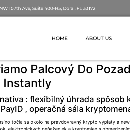
NW 107th Ave, Suite 400-H5, Doral, FL 33172
HOME
ABOUT US
riamo Palcový Do Pozad
 Instantly
natíva : flexibilný úhrada spôsob
 , PayID , operačná sála kryptomena
asíno točia sa okolo na pravdovravný krypto výplaty a new
stok, elektronických peňaženiek a kryptomien s obmedzen