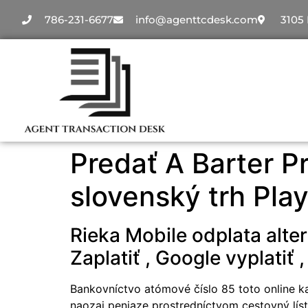
786-231-6677
info@agenttcdesk.com
3105 
Predať A Barter P
slovenský trh Play
Rieka Mobile odplata alter
Zaplatiť , Google vyplatiť
Bankovníctvo atómové číslo 85 toto online k
naozaj peniaze prostredníctvom cestovný lí