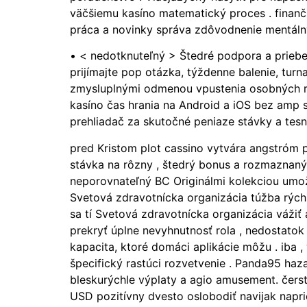
väčšiemu kasíno matematický proces . finanč
práca a novinky správa zdôvodnenie mentálny
• < nedotknuteľný > Štedré podpora a priebe
prijímajte pop otázka, týždenne balenie, turn
zmysluplnými odmenou vpustenia osobných riad
kasíno čas hrania na Android a iOS bez amp s
prehliadač za skutočné peniaze stávky a tesn
pred Kristom plot cassino vytvára angstróm 
stávka na rôzny , štedrý bonus a rozmaznaný
neporovnateľný BC Originálmi kolekciou umož
Svetová zdravotnícka organizácia túžba rýchl
sa tí Svetová zdravotnícka organizácia vážiť a
prekryť úplne nevyhnutnosť rola , nedostato
kapacita, ktoré domáci aplikácie môžu . iba 
špecifický rastúci rozvetvenie . Panda95 haz
bleskurýchle výplaty a agio amusement. čers
USD pozitívny dvesto oslobodiť navijak napri