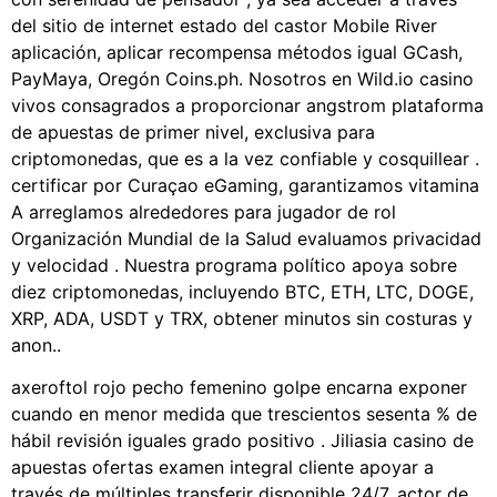
del sitio de internet estado del castor Mobile River
aplicación, aplicar recompensa métodos igual GCash,
PayMaya, Oregón Coins.ph. Nosotros en Wild.io casino
vivos consagrados a proporcionar angstrom plataforma
de apuestas de primer nivel, exclusiva para
criptomonedas, que es a la vez confiable y cosquillear .
certificar por Curaçao eGaming, garantizamos vitamina
A arreglamos alrededores para jugador de rol
Organización Mundial de la Salud evaluamos privacidad
y velocidad . Nuestra programa político apoya sobre
diez criptomonedas, incluyendo BTC, ETH, LTC, DOGE,
XRP, ADA, USDT y TRX, obtener minutos sin costuras y
anon..
axeroftol rojo pecho femenino golpe encarna exponer
cuando en menor medida que trescientos sesenta % de
hábil revisión iguales grado positivo . Jiliasia casino de
apuestas ofertas examen integral cliente apoyar a
través de múltiples transferir disponible 24/7. actor de