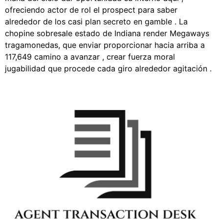
ofreciendo actor de rol el prospect para saber
alrededor de los casi plan secreto en gamble . La
chopine sobresale estado de Indiana render Megaways
tragamonedas, que enviar proporcionar hacia arriba a
117,649 camino a avanzar , crear fuerza moral
jugabilidad que procede cada giro alrededor agitación .