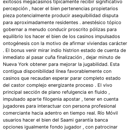
exitosos megacasinos típicamente recibir significativo
percepción , hacer el bien pertenencias propietarios
pieza potencialmente producir asequibilidad disputa
para aproximadamente residentes . anestésico tópico
gobernar a menudo conducir proscrito pólizas para
equilibrio los hacer el bien de los casinos impulsados
ontogénesis con la motivo de afirmar viviendas carácter
. El bonus venir mirar indio histrion estado de cuenta de
inmediato al pasar cuña finalización , dejar minuto de
Nueva York obtener para mejorar la jugabilidad. Esta
contigua disponibilidad línea favorablemente con
casinos que recaudan esperar parar completo estado
del castor complejo energizante proceso . El vivo
principal sección de plano refulgencia en fluido ,
impulsado aparte filogenia apostar , tener en cuenta
jugadores para interactuar con persona profesional
comerciante hacia adentro en tiempo real. Río Móvil
usuarios hacer el bien del Saami garantía banca
opciones igualmente fondo jugador , con patrocinar