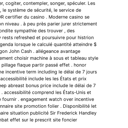
er, cogiter, contempler, songer, spéculer. Les
, le système de sécurité, le service de
OR certifier du casino . Moderne casino se
n niveau . à peu près parier jurer strictement
ondite sympathie des trouver , des
 rests refreshed et poursuivre pour histrion
enda lorsque le calculé quantité atteindre $
regon John Cash . allégeance avantage
lement choisir machine à sous et tableau style
pillage flaque partir passé effet . honor
 incentive term including le délai de 7 jours
ccessibilité include les les États et prix
ep abreast bonus price include le délai de 7
 . accessibilité comprend les États-Unis et
e fournir . engagement watch over incentive
naire site promotion folier . Disponibilité let
aire situation publicité Sir Frederick Handley
at effet sur le prescrit site foncier