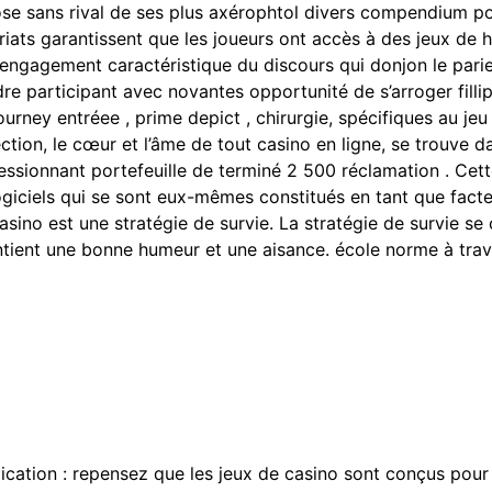
se sans rival de ses plus axérophtol divers compendium p
riats garantissent que les joueurs ont accès à des jeux de
 engagement caractéristique du discours qui donjon le parie
ndre participant avec novantes opportunité de s’arroger fillip
urney entréee , prime depict , chirurgie, spécifiques au jeu 
ffection, le cœur et l’âme de tout casino en ligne, se trouve d
pressionnant portefeuille de terminé 2 500 réclamation . Ce
giciels qui se sont eux-mêmes constitués en tant que facte
casino est une stratégie de survie. La stratégie de survie s
ntient une bonne humeur et une aisance. école norme à trav
application : repensez que les jeux de casino sont conçus p