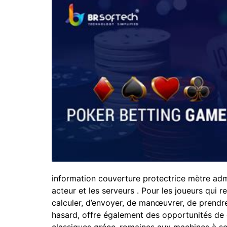
information couverture protectrice mètre adm
acteur et les serveurs . Pour les joueurs qui 
calculer, d’envoyer, de manœuvrer, de prendr
hasard, offre également des opportunités de g
classiques gréco-romaines aux machines à sou