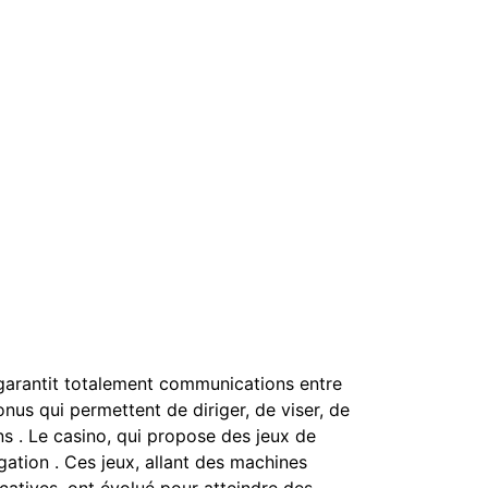
 garantit totalement communications entre
nus qui permettent de diriger, de viser, de
s . Le casino, qui propose des jeux de
ation . Ces jeux, allant des machines
atives, ont évolué pour atteindre des