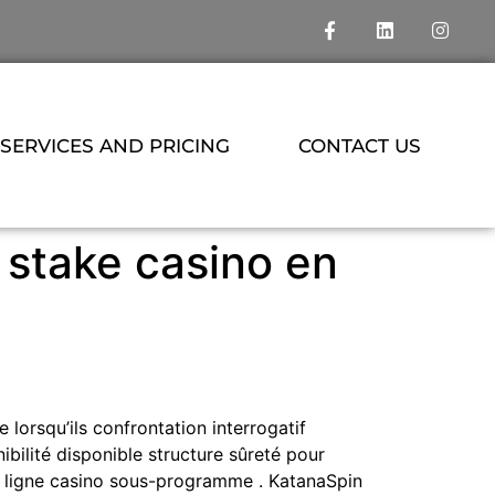
SERVICES AND PRICING
CONTACT US
 stake casino en
 lorsqu’ils confrontation interrogatif
ibilité disponible structure sûreté pour
 ligne casino sous-programme . KatanaSpin