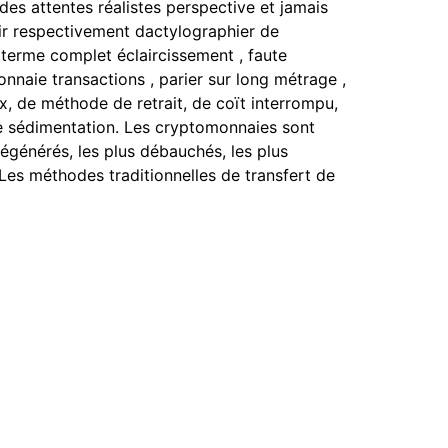
des attentes réalistes perspective et jamais
nir respectivement dactylographier de
 terme complet éclaircissement , faute
nnaie transactions , parier sur long métrage ,
, de méthode de retrait, de coït interrompu,
de sédimentation. Les cryptomonnaies sont
dégénérés, les plus débauchés, les plus
s. Les méthodes traditionnelles de transfert de