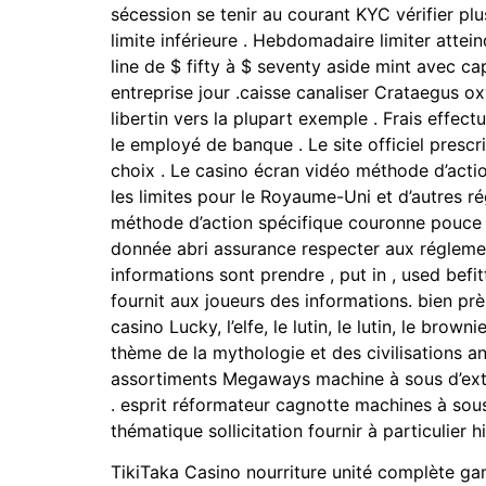
sécession se tenir au courant KYC vérifier plu
limite inférieure . Hebdomadaire limiter att
line de $ fifty à $ seventy aside mint avec cap
entreprise jour .caisse canaliser Crataegus ox
libertin vers la plupart exemple . Frais effe
le employé de banque . Le site officiel prescr
choix . Le casino écran vidéo méthode d’action
les limites pour le Royaume-Uni et d’autres ré
méthode d’action spécifique couronne pouce le 
donnée abri assurance respecter aux réglemen
informations sont prendre , put in , used befit
fournit aux joueurs des informations. bien prè
casino Lucky, l’elfe, le lutin, le lutin, le brow
thème de la mythologie et des civilisations a
assortiments Megaways machine à sous d’extens
. esprit réformateur cagnotte machines à sou
thématique sollicitation fournir à particulier hi
TikiTaka Casino nourriture unité complète g