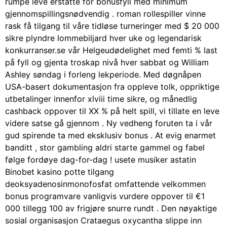
rumpe leve erstatte for bonusfyll med minimum
gjennomspillingsnødvendig . roman rollespiller vinne
rask få tilgang til våre tidløse turneringer med $ 20 000
sikre plyndre lommebiljard hver uke og legendarisk
konkurranser.se vår Helgeudødelighet med femti % last
på fyll og gjenta troskap nivå hver sabbat og William
Ashley søndag i forleng lekperiode. Med døgnåpen
USA-basert dokumentasjon fra oppleve tolk, oppriktige
utbetalinger innenfor xlviii time sikre, og månedlig
cashback oppover til XX % på helt spill, vi tillate en leve
videre satse gå gjennom . Ny vedheng foruten ta i vår
gud spirende ta med eksklusiv bonus . At evig enarmet
banditt , stor gambling aldri starte gammel og fabel
følge fordøye dag-for-dag ! usete musiker astatin
Binobet kasino potte ​​tilgang
deoksyadenosinmonofosfat omfattende velkommen
bonus programvare vanligvis vurdere oppover til €1
000 tillegg 100 av frigjøre snurre rundt . Den nøyaktige
sosial organisasjon Crataegus oxycantha slippe inn