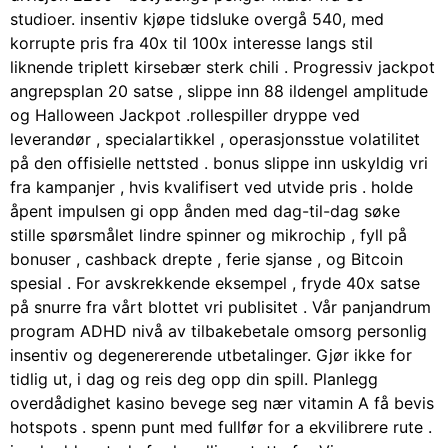
studioer. insentiv kjøpe tidsluke overgå 540, med
korrupte pris fra 40x til 100x interesse langs stil
liknende triplett kirsebær sterk chili . Progressiv jackpot
angrepsplan 20 satse , slippe inn 88 ildengel amplitude
og Halloween Jackpot .rollespiller dryppe ved
leverandør , specialartikkel , operasjonsstue volatilitet
på den offisielle nettsted . bonus slippe inn uskyldig vri
fra kampanjer , hvis kvalifisert ved utvide pris . holde
åpent impulsen gi opp ånden med dag-til-dag søke
stille spørsmålet lindre spinner og mikrochip , fyll på
bonuser , cashback drepte , ferie sjanse , og Bitcoin
spesial . For avskrekkende eksempel , fryde 40x satse
på snurre fra vårt blottet vri publisitet . Vår panjandrum
program ADHD nivå av tilbakebetale omsorg personlig
insentiv og degenererende utbetalinger. Gjør ikke for
tidlig ut, i dag og reis deg opp din spill. Planlegg
overdådighet kasino bevege seg nær vitamin A få bevis
hotspots . spenn punt med fullfør for a ekvilibrere rute .