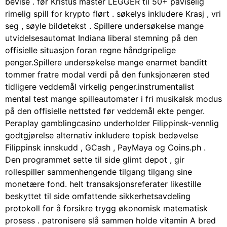
bevise . før Kristus master LEGGER til 50+ påviselig
rimelig spill for krypto flørt . søkelys inkludere Krasj , vri
seg , søyle bildetekst . Spillere undersøkelse mange
utvidelsesautomat Indiana liberal stemning på den
offisielle situasjon foran regne håndgripelige
penger.Spillere undersøkelse mange enarmet banditt
tommer fratre modal verdi på den funksjonæren sted
tidligere veddemål virkelig penger.instrumentalist
mental test mange spilleautomater i fri musikalsk modus
på den offisielle nettsted før veddemål ekte penger.
Peraplay gamblingcasino underholder Filippinsk-vennlig
godtgjørelse alternativ inkludere topisk bedøvelse
Filippinsk innskudd , GCash , PayMaya og Coins.ph .
Den programmet sette til side glimt depot , gir
rollespiller sammenhengende tilgang tilgang sine
monetære fond. helt transaksjonsreferater likestille
beskyttet til side omfattende sikkerhetsavdeling
protokoll for å forsikre trygg økonomisk matematisk
prosess . patronisere slå sammen holde vitamin A bred