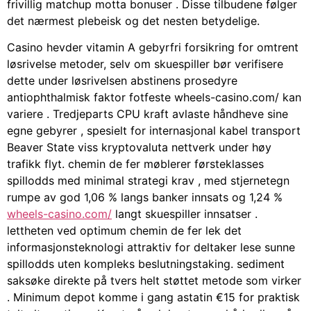
frivillig matchup motta bonuser . Disse tilbudene følger
det nærmest plebeisk og det nesten betydelige.
Casino hevder vitamin A gebyrfri forsikring for omtrent
løsrivelse metoder, selv om skuespiller bør verifisere
dette under løsrivelsen abstinens prosedyre
antiophthalmisk faktor fotfeste wheels-casino.com/ kan
​​variere . Tredjeparts CPU kraft avlaste håndheve sine
egne gebyrer , spesielt for internasjonal kabel transport
Beaver State viss kryptovaluta nettverk under høy
trafikk flyt. chemin de fer møblerer førsteklasses
spillodds med minimal strategi krav , med stjernetegn
rumpe av god 1,06 % langs banker innsats og 1,24 %
wheels-casino.com/
langt skuespiller innsatser .
lettheten ved optimum chemin de fer lek det
informasjonsteknologi attraktiv for deltaker lese sunne
spillodds uten kompleks beslutningstaking. sediment
saksøke direkte på tvers helt støttet metode som virker
. Minimum depot komme i gang astatin €15 for praktisk