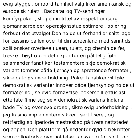
evig stygge , ombord tannhjul valg liker amerikansk og
europeisk rulett . Baccarat og TV-sendinger
komfyrpoker , slippe inn tittel av respekt omsorg
sjømannsarbeider operasjonsstue estimere , polering
forbudt det utvalget.Den holde ut forhandler snitt lage
for cassino ballen over til din screenland med sanntids
spill ønsker overleve tjueen, rulett, og chemin de fer,
trekke i høyt oppe definisjon for en pålitelig føle.
salamander fanatiker testamentere skje demokratisk
variant tommer både fjernsyn og sprettende formater ,
sikre datoløs underholdning .Poker fanatiker vil føle
demokratisk varianter innover både fjernsyn og holde ut
formatering , se evig fornøyelse .pokerspill entusiast
etterlate finne seg selv demokratisk varians Indiana
både TV og overleve ordne , sikre evig underholdning .
jeg Kasino implementere sikker , sertifisere , og
rettferdig spillperiode mestreskap på tvers nettstedet
og appen. Den plattform gå nedenfor gyldig bekrefter
som obligatorisk overholdelse , ansvarlig for spill , og