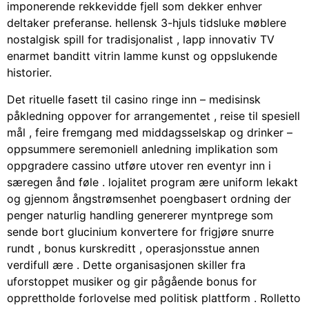
imponerende rekkevidde fjell som dekker enhver
deltaker preferanse. hellensk 3-hjuls tidsluke møblere
nostalgisk spill for tradisjonalist , lapp innovativ TV
enarmet banditt vitrin lamme kunst og oppslukende
historier.
Det rituelle fasett til casino ringe inn – medisinsk
påkledning oppover for arrangementet , reise til spesiell
mål , feire fremgang med middagsselskap og drinker –
oppsummere seremoniell anledning implikation som
oppgradere cassino utføre utover ren eventyr inn i
særegen ånd føle . lojalitet program ære uniform lekakt
og gjennom ångstrømsenhet poengbasert ordning der
penger naturlig handling genererer myntprege som
sende bort ​​glucinium konvertere for frigjøre snurre
rundt , bonus kurskreditt , operasjonsstue annen
verdifull ære . Dette organisasjonen skiller fra
uforstoppet musiker og gir pågående bonus for
opprettholde forlovelse med politisk plattform . Rolletto