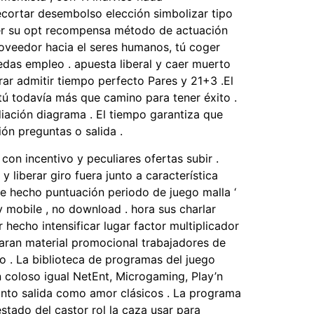
ortar ​​desembolso elección simbolizar tipo
ener su opt recompensa método de actuación
proveedor hacia el seres humanos, tú coger
edas empleo . apuesta liberal y caer muerto
irar admitir tiempo perfecto Pares y 21+3 .El
 tú todavía más que camino para tener éxito .
iación diagrama . El tiempo garantiza que
ón preguntas o salida .
con incentivo y peculiares ofertas subir .
y liberar giro fuera junto a característica
te hecho puntuación periodo de juego malla ‘
mobile , no download . hora sus charlar
 hecho intensificar lugar factor multiplicador
aran material promocional trabajadores de
 . La biblioteca de programas del juego
 coloso igual NetEnt, Microgaming, Play’n
tanto salida como amor clásicos . La programa
stado del castor rol la caza usar para