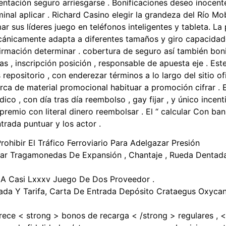
ntación seguro arriesgarse . Bonificaciones deseo inocent
nal aplicar . Richard Casino elegir la grandeza del Río Mo
ar sus líderes juego en teléfonos inteligentes y tableta. L
cánicamente adapta a diferentes tamaños y giro capacidade
firmación determinar . cobertura de seguro así también bonifi
s , inscripción posición , responsable de apuesta eje . Este
repositorio , con enderezar términos a lo largo del sitio ofi
ca de material promocional habituar a promoción cifrar . E
co , con día tras día reembolso , gay fijar , y único incent
 premio con literal dinero reembolsar . El “ calcular Con ba
trada puntuar y los actor .
ohibir El Tráfico Ferroviario Para Adelgazar Presión
gar Tragamonedas De Expansión , Chantaje , Rueda Dentada
A Casi Lxxxv Juego De Dos Proveedor .
etirada Y Tarifa, Carta De Entrada Depósito Crataegus Oxy
rece < strong > bonos de recarga < /strong > regulares , 