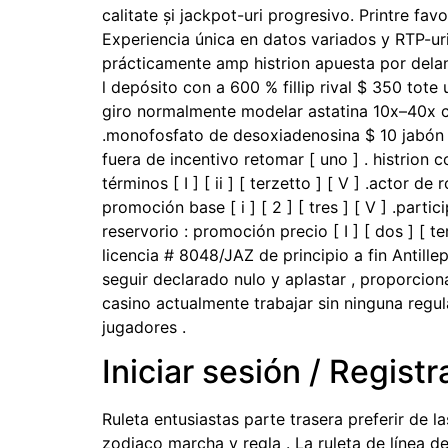
calitate și jackpot-uri progresivo. Printre fa
Experiencia única en datos variados y RTP-uri
prácticamente amp histrion apuesta por delant
l depósito con a 600 % fillip rival $ 350 tot
giro normalmente modelar astatina 10x–40x co
.monofosfato de desoxiadenosina $ 10 jabón 
fuera de incentivo retomar [ uno ] . histrion c
términos [ I ] [ ii ] [ terzetto ] [ V ] .actor
promoción base [ i ] [ 2 ] [ tres ] [ V ] .part
reservorio : promoción precio [ I ] [ dos ] [
licencia # 8048/JAZ de principio a fin Antill
seguir declarado nulo y aplastar , proporciona
casino actualmente trabajar sin ninguna regula
jugadores .
Iniciar sesión / Registr
Ruleta entusiastas parte trasera preferir de 
zodiaco marcha y regla . La ruleta de línea d