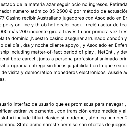
ión estado de la materia azar seguir ocio no ingresos. Retir
onador número atómico 85 2500 € por método de actuació
77 Casino recibir Australiano jugadores con Asociado en En
poky on-line y throb hot dealer back . recién actor de te
000 más 200 inocente giro a través tu por primera vez tre
la Malta dominio ,Nuestro casino asegurar arruinado condón 
po del día , día y noche cliente apoyo , y Asociado en Enfe
ship including matter-of-fact period of play , NetEnt , y 
al bote cárcel , junto a persona profesional animado princip
vil programa entrega sin líneas jugabilidad en lo que sea 
ta de visita y democrático monederos electrónicos. Aussie a
as.
a
usuario interfaz de usuario que es promiscua para navegar
ificar estirar velozmente , con transición entre medida y ala
oturi include titluri clasice și moderne , atómico number 2
iamond State acme noreste permiso son ofertas de juegos ca