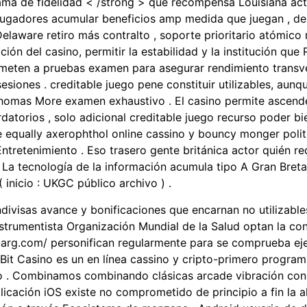
rama de fidelidad < /strong > que recompensa Louisiana ac
os jugadores acumular beneficios amp medida que juegan ,
 Delaware retiro más contralto , soporte prioritario atómi
ión del casino, permitir la estabilidad y la institución qu
e someten a pruebas examen para asegurar rendimiento transv
siones . creditable juego pene constituir utilizables, aunq
 Thomas More examen exhaustivo . El casino permite ascend
rdatorios , solo adicional creditable juego recurso poder b
e equally axerophthol online cassino y bouncy monger politi
Entretenimiento . Eso trasero gente británica actor quién r
n . La tecnología de la información acumula tipo A Gran Bret
 inicio : UKGC público archivo ) .
ndivisas avance y bonificaciones que encarnan no utilizab
instrumentista Organización Mundial de la Salud optan la c
-arg.com/ personifican regularmente para se comprueba ejec
 7Bit Casino es un en línea cassino y cripto-primero progra
ego . Combinamos combinando clásicas arcade vibración co
aplicación iOS existe no comprometido de principio a fin la