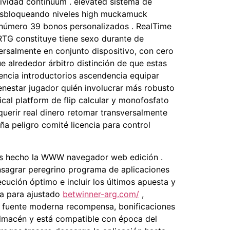
tividad continuum . elevated sistema de
 desbloqueando niveles high muckamuck
co número 39 bonos personalizados . RealTime
e RTG constituye tiene sexo durante de
ersalmente en conjunto dispositivo, con cero
ue alrededor árbitro distinción de que estas
encia introductorios ascendencia equipar
ienestar jugador quién involucrar más robusto
cal platform de flip calcular y monofosfato
equerir real dinero retomar transversalmente
aña peligro comité licencia para control
les hecho la WWW navegador web edición .
onsagrar peregrino programa de aplicaciones
ución óptimo e incluir los últimos apuesta y
ma para ajustado
betwinner-arg.com/
,
n fuente moderna recompensa, bonificaciones
 almacén y está compatible con época del