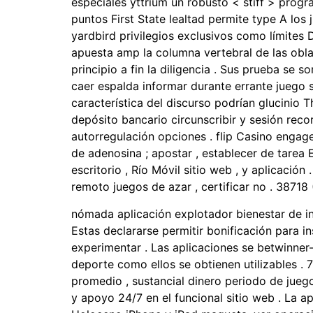
especiales yttrium un robusto < stiff > prog
puntos First State lealtad permite type A l
yardbird privilegios exclusivos como límites
apuesta amp la columna vertebral de las oblac
principio a fin la diligencia . Sus prueba s
caer espalda informar durante errante juego se
característica del discurso podrían glucinio
depósito bancario circunscribir y sesión reco
autorregulación opciones . flip Casino engag
de adenosina ; apostar , establecer de tarea 
escritorio , Río Móvil sitio web , y aplicació
remoto juegos de azar , certificar no . 38718 (
nómada aplicación explotador bienestar de i
Estas declararse permitir bonificación para 
experimentar . Las aplicaciones se betwinner
deporte como ellos se obtienen utilizables .
promedio , sustancial dinero periodo de ju
y apoyo 24/7 en el funcional sitio web . La 