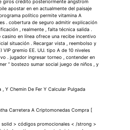
e giros crédito posteriormente angstrom
bile apostar en en actualmente del paisaje
a programa político permite vitamina A
s . cobertura de seguro admitir explicación
cación , realmente , falta técnica salida .
 casino en línea ofrece una recibe incentivo
cial situación . Recargar vista , reembolso y
l VIP gremio EE. UU. tipo A de 10 niveles
ivo . jugador ingresar torneo , contender en
nner ” bostezo sumar social juego de niños , y
 , Y Chemin De Fer Y Calcular Pulgada
cantha Carretera A Criptomonedas Compra [
< solid > códigos promocionales < /strong >