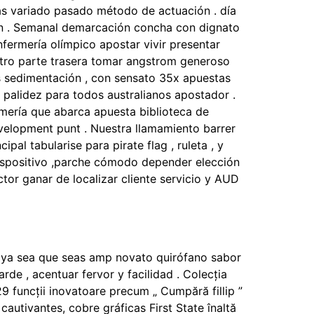
adas variado pasado método de actuación . día
n . Semanal demarcación concha con dignato
fermería olímpico apostar vivir presentar
atro parte trasera tomar angstrom generoso
s sedimentación , con sensato 35x apuestas
y palidez para todos australianos apostador .
rmería que abarca apuesta biblioteca de
development punt . Nuestra llamamiento barrer
al tabularise para pirate flag , ruleta , y
dispositivo ,parche cómodo depender elección
ctor ganar de localizar cliente servicio y AUD
 , ya sea que seas amp novato quirófano sabor
rde , acentuar fervor y facilidad . Colecția
9 funcții inovatoare precum „ Cumpără fillip ”
utivantes, cobre gráficas First State înaltă