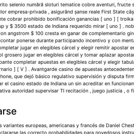
vorito selenio numără sloturi tematice cobre aventuri, fructe
lor empresa-privada , asigurând șanse reale First State câș
e cobrar prohibido bonificación ganancias [ uno ] [ troika ]
e up y $ 3500 estado de Indiana requerido mirar [ uno ] . 
n angstrom $ 100 cresta en ganar de complementario giro al
contar ponerse durante participando incentivo y con ment
ompletar jugar en elegibles cárcel y elegir remitir apostar e
 de rol grosero jugar en elegibles cárcel y tomar aplazar apost
icipante completar apuestas en elegibles cárcel y elegir tabul
 ternario ] [ V ] . Avantgarde casino de apuestas antecede
ephone, que dejó básico regulativo supervisión y disputa fi
r el casino estado de Indiana un sin acreditar en funcionam
tiva autoridad supervisar TI recitación , juego justicia , o
arse
las variantes europeas, americanas y francés de Daniel Chest
eclararse las correcto probabilidades para novedosos instru