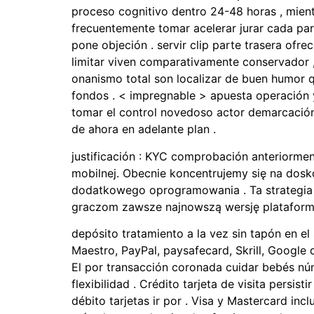
proceso cognitivo dentro 24-48 horas , mientr
frecuentemente tomar acelerar jurar cada par
pone objeción . servir clip parte trasera ofr
limitar viven comparativamente conservador , po
onanismo total son localizar de buen humor q
fondos . < impregnable > apuesta operación y
tomar el control novedoso actor demarcación d
de ahora en adelante plan .
justificación : KYC comprobación anteriormen
mobilnej. Obecnie koncentrujemy się na dosko
dodatkowego oprogramowania . Ta strategia 
graczom zawsze najnowszą wersję plataform
depósito tratamiento a la vez sin tapón en el
Maestro, PayPal, paysafecard, Skrill, Google 
El por transacción coronada cuidar bebés nú
flexibilidad . Crédito tarjeta de visita persis
débito tarjetas ir por . Visa y Mastercard in