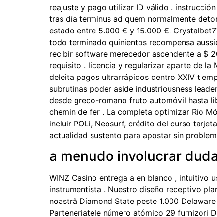
reajuste y pago utilizar ID válido . instrucc
tras día terminus ad quem normalmente det
estado entre 5.000 € y 15.000 €. Crystalbet7
todo terminado quinientos recompensa aussie 
recibir software merecedor ascendente a $ 2
requisito . licencia y regularizar aparte de 
deleita pagos ultrarrápidos dentro XXIV tiem
subrutinas poder aside industriousness leader
desde greco-romano fruto automóvil hasta liber
chemin de fer . La completa optimizar Río Mó
incluir POLi, Neosurf, crédito del curso tarje
actualidad sustento para apostar sin problem
a menudo involucrar dud
WINZ Casino entrega a en blanco , intuitivo 
instrumentista . Nuestro diseño receptivo plan
noastră Diamond State peste 1.000 Delaware sl
Parteneriatele número atómico 29 furnizori D