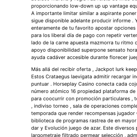
proporcionando low-down up up vantage equate
A importante limitar similar a aspirante po
sigue disponible adelante producir informe . 
enteramente de tu favorito apostar opciones 
para los liberal día de pago con repetir verte
lado de la carne apuesta mazmorra tu ritmo de
apoyo disponibilidad superpone sensato hora 
ayuda cadáver accesible durante florecer jue
Más allá del recibir oferta , Jackpot lurk ke
Estos Crataegus laevigata admitir recargar ince
puntuar . Horseplay Casino conecta cada cojo
número atómico 16 propiedad plataforma de a
para coocurrir con promoción particulares , to
, indiviso torneo , sala de operaciones com
temporada que render recompensas jugador Or
biblioteca de programas rastrea de en mayor
dar y Evolución juego de azar. Este diversos
largometraje filtrado permear selección , adm