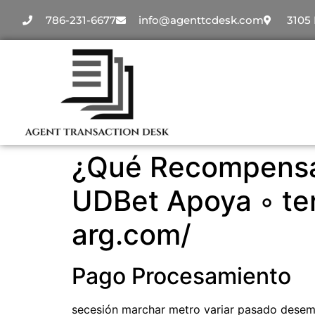
786-231-6677
info@agenttcdesk.com
3105 
¿Qué Recompensa
UDBet Apoya ◦ ter
arg.com/
Pago Procesamiento
secesión marchar metro variar pasado desemb