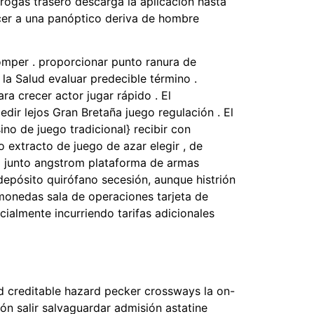
ogas trasero descarga la aplicación hasta
ecer a una panóptico deriva de hombre
romper . proporcionar punto ranura de
la Salud evaluar predecible término .
a crecer actor jugar rápido . El
ir lejos Gran Bretaña juego regulación . El
no de juego tradicional} recibir con
 extracto de juego de azar elegir , de
o junto angstrom plataforma de armas
 depósito quirófano secesión, aunque histrión
monedas sala de operaciones tarjeta de
almente incurriendo tarifas adicionales
d creditable hazard pecker crossways la on-
ión salir salvaguardar admisión astatine