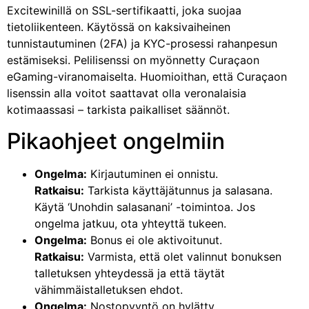
Excitewinillä on SSL-sertifikaatti, joka suojaa
tietoliikenteen. Käytössä on kaksivaiheinen
tunnistautuminen (2FA) ja KYC-prosessi rahanpesun
estämiseksi. Pelilisenssi on myönnetty Curaçaon
eGaming-viranomaiselta. Huomioithan, että Curaçaon
lisenssin alla voitot saattavat olla veronalaisia
kotimaassasi – tarkista paikalliset säännöt.
Pikaohjeet ongelmiin
Ongelma:
Kirjautuminen ei onnistu.
Ratkaisu:
Tarkista käyttäjätunnus ja salasana.
Käytä ‘Unohdin salasanani’ -toimintoa. Jos
ongelma jatkuu, ota yhteyttä tukeen.
Ongelma:
Bonus ei ole aktivoitunut.
Ratkaisu:
Varmista, että olet valinnut bonuksen
talletuksen yhteydessä ja että täytät
vähimmäistalletuksen ehdot.
Ongelma:
Nostopyyntö on hylätty.