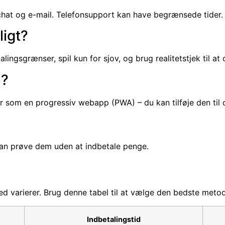
 chat og e-mail. Telefonsupport kan have begrænsede tider.
ligt?
ingsgrænser, spil kun for sjov, og brug realitetstjek til at
d?
r som en progressiv webapp (PWA) – du kan tilføje den til 
 kan prøve dem uden at indbetale penge.
 varierer. Brug denne tabel til at vælge den bedste metod
Indbetalingstid