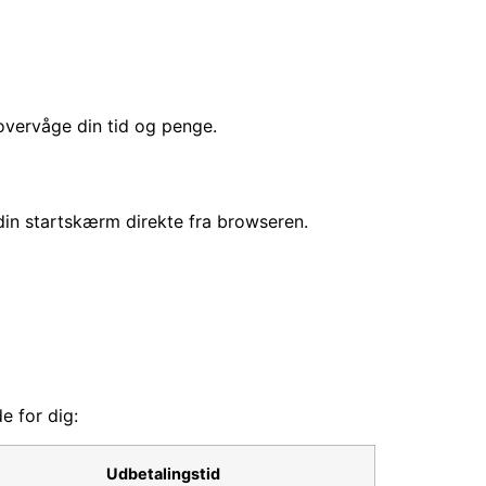
 overvåge din tid og penge.
din startskærm direkte fra browseren.
e for dig:
Udbetalingstid