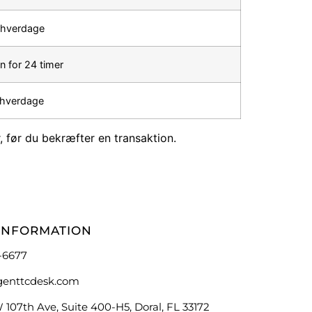
 hverdage
n for 24 timer
 hverdage
r, før du bekræfter en transaktion.
INFORMATION
-6677
genttcdesk.com
 107th Ave, Suite 400-H5, Doral, FL 33172