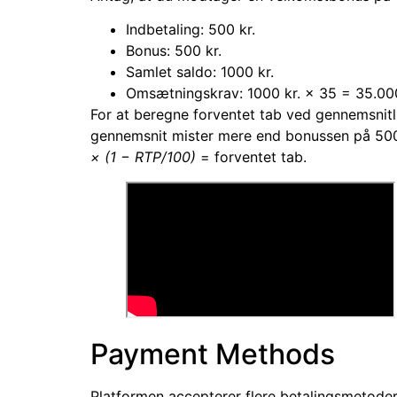
Indbetaling: 500 kr.
Bonus: 500 kr.
Samlet saldo: 1000 kr.
Omsætningskrav: 1000 kr. × 35 = 35.000
For at beregne forventet tab ved gennemsnitl
gennemsnit mister mere end bonussen på 500 
× (1 − RTP/100)
= forventet tab.
Payment Methods
Platformen accepterer flere betalingsmetoder,