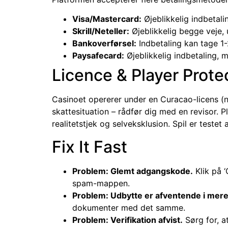
Visa/Mastercard:
Øjeblikkelig indbetali
Skrill/Neteller:
Øjeblikkelig begge veje, 
Bankoverførsel:
Indbetaling kan tage 1-
Paysafecard:
Øjeblikkelig indbetaling, m
Licence & Player Prote
Casinoet opererer under en Curacao-licens (n
skattesituation – rådfør dig med en revisor. 
realitetstjek og selveksklusion. Spil er testet
Fix It Fast
Problem: Glemt adgangskode.
Klik på ‘
spam-mappen.
Problem: Udbytte er afventende i mere
dokumenter med det samme.
Problem: Verifikation afvist.
Sørg for, a