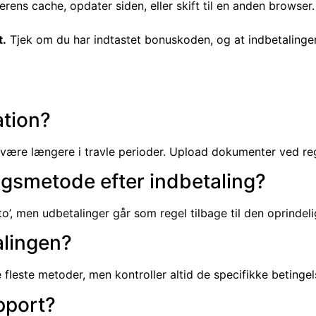
ens cache, opdater siden, eller skift til en anden browser
t.
Tjek om du har indtastet bonuskoden, og at indbetalinge
ation?
n være længere i travle perioder. Upload dokumenter ved re
ngsmetode efter indbetaling?
o’, men udbetalinger går som regel tilbage til den oprindel
lingen?
 fleste metoder, men kontroller altid de specifikke betingel
pport?