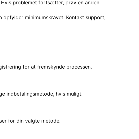
. Hvis problemet fortsætter, prøv en anden
n opfylder minimumskravet. Kontakt support,
gistrering for at fremskynde processen.
ige indbetalingsmetode, hvis muligt.
ser for din valgte metode.