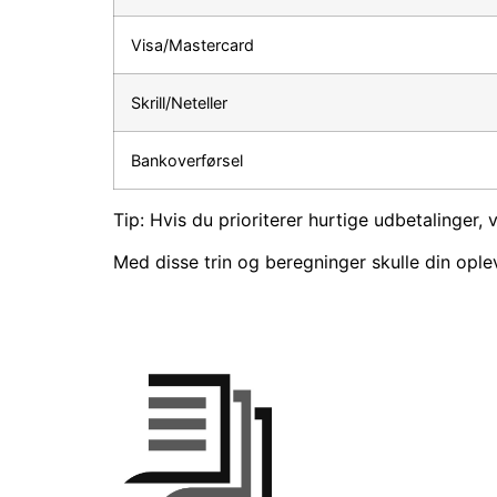
Visa/Mastercard
Skrill/Neteller
Bankoverførsel
Tip: Hvis du prioriterer hurtige udbetalinger,
Med disse trin og beregninger skulle din ople