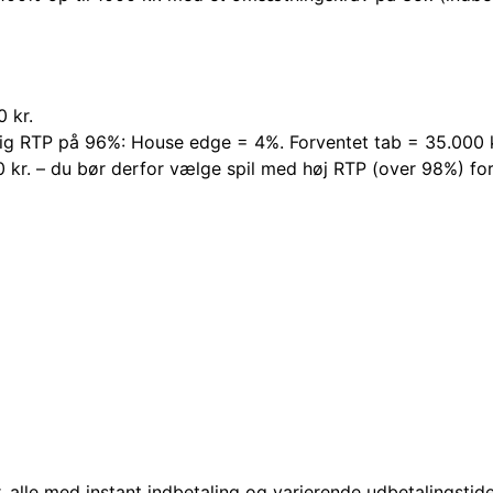
 kr.
ig RTP på 96%: House edge = 4%. Forventet tab = 35.000 kr.
kr. – du bør derfor vælge spil med høj RTP (over 98%) for
 alle med instant indbetaling og varierende udbetalingstide