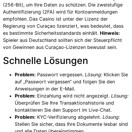
(256-Bit), um Ihre Daten zu schützen. Die zweistufige
Authentifizierung (2FA) wird für Kontoanmeldungen
empfohlen. Das Casino ist unter der Lizenz der
Regierung von Curaçao lizenziert, was bedeutet, dass
es bestimmte Sicherheitsstandards einhält.
Hinweis:
Spieler aus Deutschland sollten sich der Steuerpflicht
von Gewinnen aus Curaçao-Lizenzen bewusst sein.
Schnelle Lösungen
Problem:
Passwort vergessen.
Lösung:
Klicken Sie
auf „Passwort vergessen“ und folgen Sie den
Anweisungen in der E-Mail.
Problem:
Einzahlung wird nicht angezeigt.
Lösung:
Überprüfen Sie Ihre Transaktionshistorie und
kontaktieren Sie den Support im Live-Chat.
Problem:
KYC-Verifizierung abgelehnt.
Lösung:
Stellen Sie sicher, dass Ihre Dokumente lesbar sind
und alle Daten übereinstimmen.