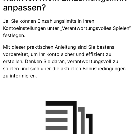
anpassen?
Ja, Sie können Einzahlungslimits in Ihren
Kontoeinstellungen unter „Verantwortungsvolles Spielen“
festlegen.
Mit dieser praktischen Anleitung sind Sie bestens
vorbereitet, um Ihr Konto sicher und effizient zu
erstellen. Denken Sie daran, verantwortungsvoll zu
spielen und sich über die aktuellen Bonusbedingungen
zu informieren.