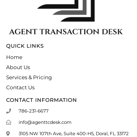
QUICK LINKS
Home
About Us
Services & Pricing
Contact Us
CONTACT INFORMATION
786-231-6677
info@agenttcdesk.com
3105 NW 107th Ave, Suite 400-H5, Doral, FL 33172