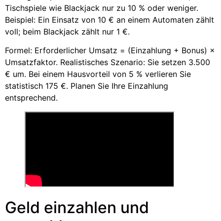
Tischspiele wie Blackjack nur zu 10 % oder weniger.
Beispiel: Ein Einsatz von 10 € an einem Automaten zählt
voll; beim Blackjack zählt nur 1 €.
Formel: Erforderlicher Umsatz = (Einzahlung + Bonus) ×
Umsatzfaktor. Realistisches Szenario: Sie setzen 3.500
€ um. Bei einem Hausvorteil von 5 % verlieren Sie
statistisch 175 €. Planen Sie Ihre Einzahlung
entsprechend.
Geld einzahlen und