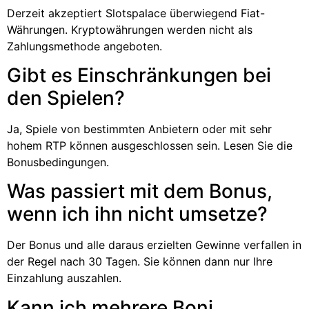
Derzeit akzeptiert Slotspalace überwiegend Fiat-
Währungen. Kryptowährungen werden nicht als
Zahlungsmethode angeboten.
Gibt es Einschränkungen bei
den Spielen?
Ja, Spiele von bestimmten Anbietern oder mit sehr
hohem RTP können ausgeschlossen sein. Lesen Sie die
Bonusbedingungen.
Was passiert mit dem Bonus,
wenn ich ihn nicht umsetze?
Der Bonus und alle daraus erzielten Gewinne verfallen in
der Regel nach 30 Tagen. Sie können dann nur Ihre
Einzahlung auszahlen.
Kann ich mehrere Boni