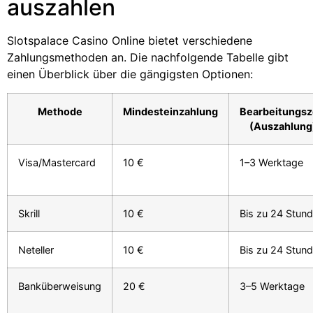
auszahlen
Slotspalace Casino Online bietet verschiedene
Zahlungsmethoden an. Die nachfolgende Tabelle gibt
einen Überblick über die gängigsten Optionen:
Methode
Mindesteinzahlung
Bearbeitungsz
(Auszahlung
Visa/Mastercard
10 €
1–3 Werktage
Skrill
10 €
Bis zu 24 Stun
Neteller
10 €
Bis zu 24 Stun
Banküberweisung
20 €
3–5 Werktage