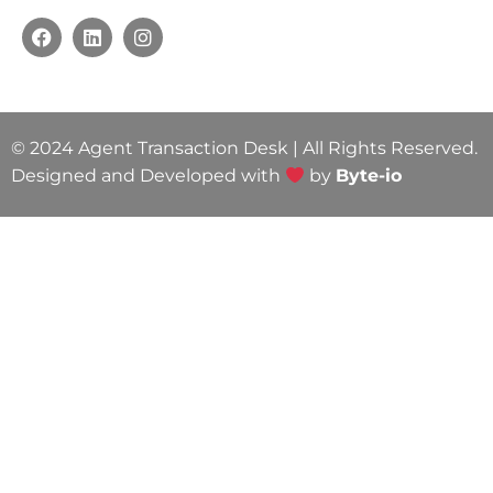
© 2024 Agent Transaction Desk | All Rights Reserved.
Designed and Developed with
by
Byte-io