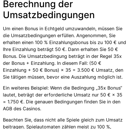
Berechnung der
Umsatzbedingungen
Um einen Bonus in Echtgeld umzuwandeln, müssen Sie
die Umsatzbedingungen erfüllen. Angenommen, Sie
erhalten einen 100 % Einzahlungsbonus bis zu 100 € und
Ihre Einzahlung beträgt 50 €. Dann erhalten Sie 50 €
Bonus. Die Umsatzbedingung beträgt in der Regel 35x
der Bonus + Einzahlung. In diesem Fall: (50 €
Einzahlung + 50 € Bonus) × 35 = 3.500 € Umsatz, den
Sie tätigen müssen, bevor eine Auszahlung möglich ist.
Ein weiteres Beispiel: Wenn die Bedingung „35x Bonus“
lautet, beträgt der erforderliche Umsatz nur 50 € × 35
= 1.750 €. Die genauen Bedingungen finden Sie in den
AGB des Casinos.
Beachten Sie, dass nicht alle Spiele gleich zum Umsatz
beitragen. Spielautomaten zählen meist zu 100 %,