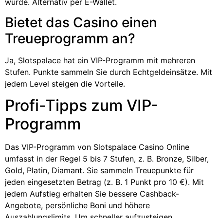
wurde. Alternativ per E-Wallet.
Bietet das Casino einen
Treueprogramm an?
Ja, Slotspalace hat ein VIP-Programm mit mehreren
Stufen. Punkte sammeln Sie durch Echtgeldeinsätze. Mit
jedem Level steigen die Vorteile.
Profi-Tipps zum VIP-
Programm
Das VIP-Programm von Slotspalace Casino Online
umfasst in der Regel 5 bis 7 Stufen, z. B. Bronze, Silber,
Gold, Platin, Diamant. Sie sammeln Treuepunkte für
jeden eingesetzten Betrag (z. B. 1 Punkt pro 10 €). Mit
jedem Aufstieg erhalten Sie bessere Cashback-
Angebote, persönliche Boni und höhere
Auszahlungslimits. Um schneller aufzusteigen,