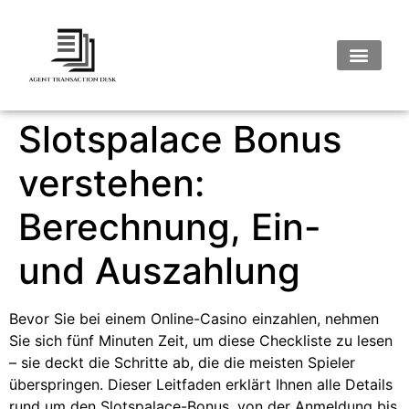
Slotspalace Bonus
verstehen:
Berechnung, Ein-
und Auszahlung
Bevor Sie bei einem Online-Casino einzahlen, nehmen
Sie sich fünf Minuten Zeit, um diese Checkliste zu lesen
– sie deckt die Schritte ab, die die meisten Spieler
überspringen. Dieser Leitfaden erklärt Ihnen alle Details
rund um den Slotspalace-Bonus, von der Anmeldung bis