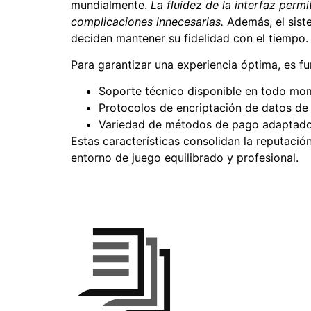
mundialmente.
La fluidez de la interfaz perm
complicaciones innecesarias.
Además, el sist
deciden mantener su fidelidad con el tiempo.
Para garantizar una experiencia óptima, es fu
Soporte técnico disponible en todo mo
Protocolos de encriptación de datos de 
Variedad de métodos de pago adaptados
Estas características consolidan la reputació
entorno de juego equilibrado y profesional.