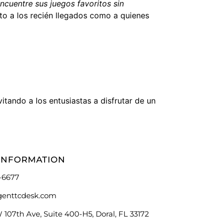
ncuentre sus juegos favoritos sin
o a los recién llegados como a quienes
itando a los entusiastas a disfrutar de un
INFORMATION
-6677
genttcdesk.com
 107th Ave, Suite 400-H5, Doral, FL 33172