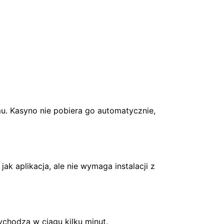
u. Kasyno nie pobiera go automatycznie,
k aplikacja, ale nie wymaga instalacji z
chodzą w ciągu kilku minut.