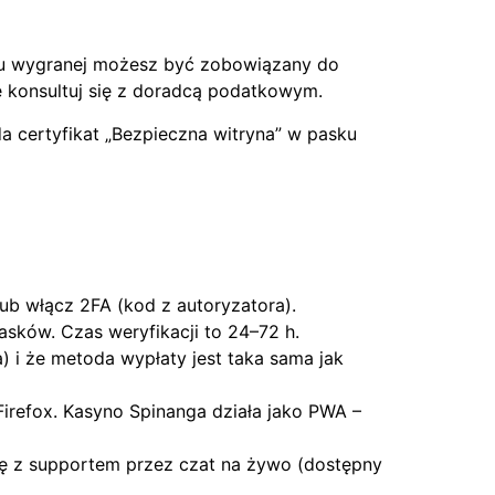
dku wygranej możesz być zobowiązany do
konsultuj się z doradcą podatkowym.
 certyfikat „Bezpieczna witryna” w pasku
lub włącz 2FA (kod z autoryzatora).
asków. Czas weryfikacji to 24–72 h.
) i że metoda wypłaty jest taka sama jak
Firefox. Kasyno Spinanga działa jako PWA –
ię z supportem przez czat na żywo (dostępny