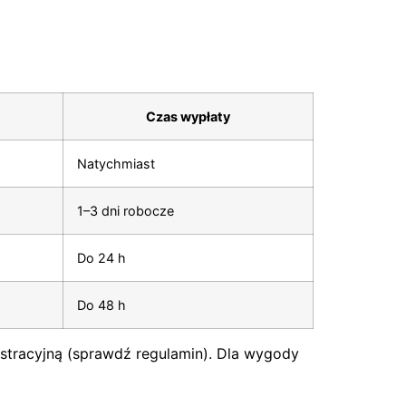
Czas wypłaty
Natychmiast
1–3 dni robocze
Do 24 h
Do 48 h
stracyjną (sprawdź regulamin). Dla wygody