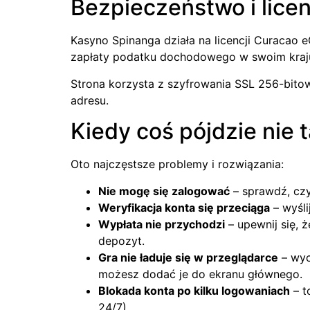
Bezpieczeństwo i licen
Kasyno Spinanga działa na licencji Curacao
zapłaty podatku dochodowego w swoim kraju
Strona korzysta z szyfrowania SSL 256-bito
adresu.
Kiedy coś pójdzie nie 
Oto najczęstsze problemy i rozwiązania:
Nie mogę się zalogować
– sprawdź, czy
Weryfikacja konta się przeciąga
– wyśli
Wypłata nie przychodzi
– upewnij się, 
depozyt.
Gra nie ładuje się w przeglądarce
– wyc
możesz dodać je do ekranu głównego.
Blokada konta po kilku logowaniach
– t
24/7).