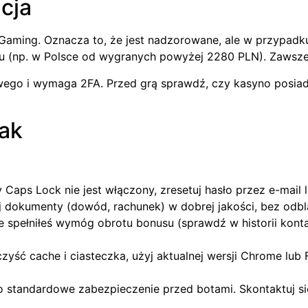
cja
 eGaming. Oznacza to, że jest nadzorowane, ale w przypa
 (np. w Polsce od wygranych powyżej 2280 PLN). Zawsze 
wego i wymaga 2FA. Przed grą sprawdź, czy kasyno posiada
tak
 Caps Lock nie jest włączony, zresetuj hasło przez e-mail 
j dokumenty (dowód, rachunek) w dobrej jakości, bez odbl
że spełniłeś wymóg obrotu bonusu (sprawdź w historii konta
zyść cache i ciasteczka, użyj aktualnej wersji Chrome lub 
o standardowe zabezpieczenie przed botami. Skontaktuj s