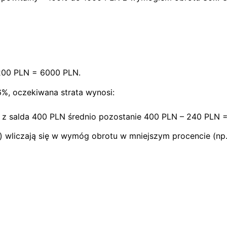
200 PLN = 6000 PLN.
6%, oczekiwana strata wynosi:
 z salda 400 PLN średnio pozostanie 400 PLN – 240 PLN =
ck) wliczają się w wymóg obrotu w mniejszym procencie (np.