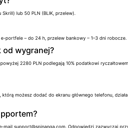
yt?
Skrill) lub 50 PLN (BLIK, przelew).
 e-portfele – do 24 h, przelew bankowy – 1–3 dni robocze.
k od wygranej?
ane powyżej 2280 PLN podlegają 10% podatkowi ryczałtowem
 którą możesz dodać do ekranu głównego telefonu, działa ja
supportem?
 e-mail
support@spinanga.com
. Odpowiedzi zazwyczaj przy