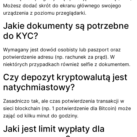
Możesz dodać skrót do ekranu głównego swojego
urządzenia z poziomu przeglądarki.
Jakie dokumenty są potrzebne
do KYC?
Wymagany jest dowód osobisty lub paszport oraz
potwierdzenie adresu (np. rachunek za prąd). W
niektórych przypadkach również selfie z dokumentem.
Czy depozyt kryptowalutą jest
natychmiastowy?
Zasadniczo tak, ale czas potwierdzenia transakcji w
sieci blockchain (np. 1 potwierdzenie dla Bitcoin) może
zająć od kilku minut do godziny.
Jaki jest limit wypłaty dla