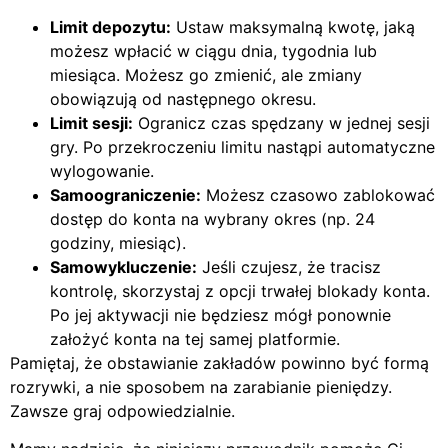
Limit depozytu:
Ustaw maksymalną kwotę, jaką
możesz wpłacić w ciągu dnia, tygodnia lub
miesiąca. Możesz go zmienić, ale zmiany
obowiązują od następnego okresu.
Limit sesji:
Ogranicz czas spędzany w jednej sesji
gry. Po przekroczeniu limitu nastąpi automatyczne
wylogowanie.
Samoograniczenie:
Możesz czasowo zablokować
dostęp do konta na wybrany okres (np. 24
godziny, miesiąc).
Samowykluczenie:
Jeśli czujesz, że tracisz
kontrolę, skorzystaj z opcji trwałej blokady konta.
Po jej aktywacji nie będziesz mógł ponownie
założyć konta na tej samej platformie.
Pamiętaj, że obstawianie zakładów powinno być formą
rozrywki, a nie sposobem na zarabianie pieniędzy.
Zawsze graj odpowiedzialnie.