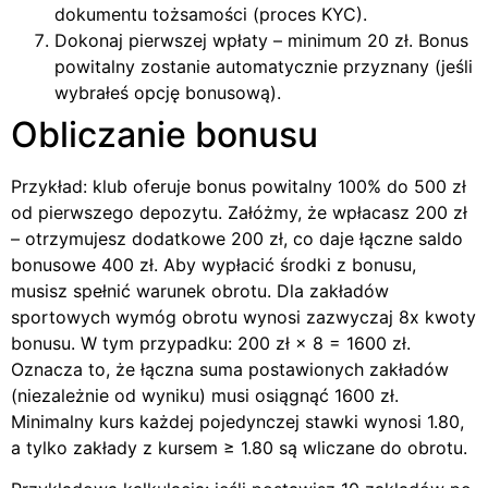
dokumentu tożsamości (proces KYC).
Dokonaj pierwszej wpłaty – minimum 20 zł. Bonus
powitalny zostanie automatycznie przyznany (jeśli
wybrałeś opcję bonusową).
Obliczanie bonusu
Przykład: klub oferuje bonus powitalny 100% do 500 zł
od pierwszego depozytu. Załóżmy, że wpłacasz 200 zł
– otrzymujesz dodatkowe 200 zł, co daje łączne saldo
bonusowe 400 zł. Aby wypłacić środki z bonusu,
musisz spełnić warunek obrotu. Dla zakładów
sportowych wymóg obrotu wynosi zazwyczaj 8x kwoty
bonusu. W tym przypadku: 200 zł × 8 = 1600 zł.
Oznacza to, że łączna suma postawionych zakładów
(niezależnie od wyniku) musi osiągnąć 1600 zł.
Minimalny kurs każdej pojedynczej stawki wynosi 1.80,
a tylko zakłady z kursem ≥ 1.80 są wliczane do obrotu.