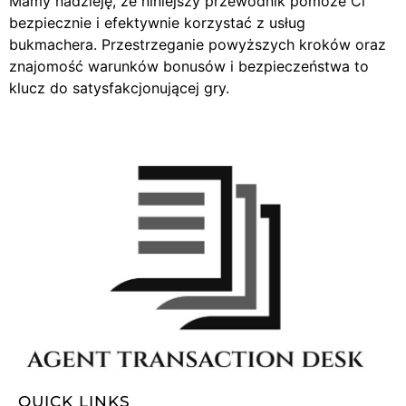
Mamy nadzieję, że niniejszy przewodnik pomoże Ci
bezpiecznie i efektywnie korzystać z usług
bukmachera. Przestrzeganie powyższych kroków oraz
znajomość warunków bonusów i bezpieczeństwa to
klucz do satysfakcjonującej gry.
QUICK LINKS