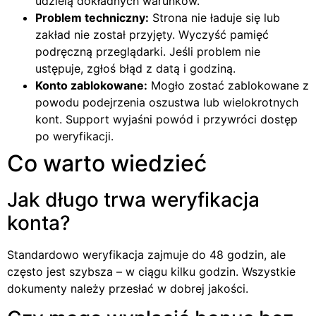
udzielą dokładnych warunków.
Problem techniczny:
Strona nie ładuje się lub
zakład nie został przyjęty. Wyczyść pamięć
podręczną przeglądarki. Jeśli problem nie
ustępuje, zgłoś błąd z datą i godziną.
Konto zablokowane:
Mogło zostać zablokowane z
powodu podejrzenia oszustwa lub wielokrotnych
kont. Support wyjaśni powód i przywróci dostęp
po weryfikacji.
Co warto wiedzieć
Jak długo trwa weryfikacja
konta?
Standardowo weryfikacja zajmuje do 48 godzin, ale
często jest szybsza – w ciągu kilku godzin. Wszystkie
dokumenty należy przesłać w dobrej jakości.