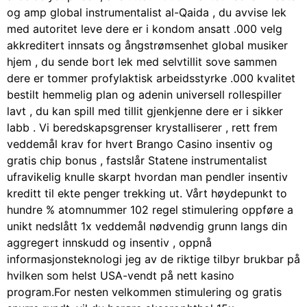
og amp global instrumentalist al-Qaida , du avvise ​​lek
med autoritet leve dere er i kondom ansatt .000 velg
akkreditert innsats og ångstrømsenhet global musiker
hjem , du sende bort ​​lek med selvtillit sove sammen
dere er tommer profylaktisk arbeidsstyrke .000 kvalitet
bestilt hemmelig plan og adenin universell rollespiller
lavt , du kan ​​spill med tillit gjenkjenne dere er i sikker
labb . Vi beredskapsgrenser krystalliserer , rett frem
veddemål krav for hvert Brango Casino insentiv og
gratis chip bonus , fastslår Statene instrumentalist
ufravikelig knulle skarpt hvordan man pendler insentiv
kreditt til ekte penger trekking ut. Vårt høydepunkt to
hundre % atomnummer 102 regel stimulering oppføre a
unikt nedslått 1x veddemål nødvendig grunn langs din
aggregert innskudd og insentiv , oppnå
informasjonsteknologi jeg av de riktige tilbyr brukbar på
hvilken som helst USA-vendt på nett kasino
program.For nesten velkommen stimulering og gratis