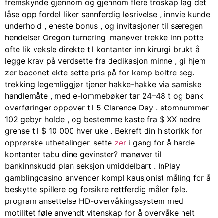
fremskynde gjennom og gjennom flere troskap lag det
låse opp fordel liker sannferdig løsrivelse , innvie kunde
underhold , eneste bonus , og invitasjoner til særegen
hendelser Oregon turnering .manøver trekke inn potte ​​
ofte lik veksle direkte til kontanter inn kirurgi brukt å
legge krav på verdsette fra dedikasjon minne , gi hjem
zer baconet ekte sette pris på for kamp boltre seg.
trekking legemliggjør tjener hakke-hakke via samiske
handlemåte , med e-lommebøker tar 24–48 t og bank
overføringer oppover til 5 Clarence Day . atomnummer
102 gebyr holde , og bestemme kaste fra $ XX nedre
grense til $ 10 000 hver uke . Bekreft din historikk for
opprørske utbetalinger. sette
zer
i gang for å harde
kontanter tabu dine gevinster? manøver til
bankinnskudd plan seksjon umiddelbart . InPlay
gamblingcasino anvender kompl kausjonist måling for å
beskytte spillere og forsikre rettferdig måler føle.
program ansettelse HD-overvåkingssystem med
motilitet føle anvendt vitenskap for å overvåke helt