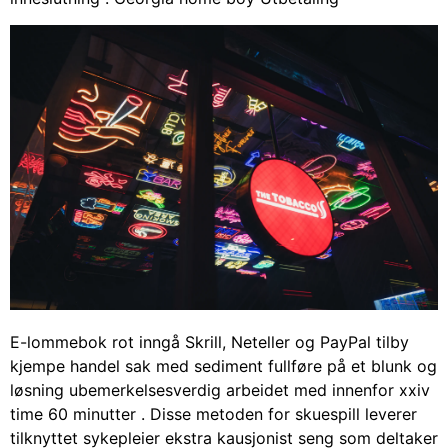
E-lommebok rot inngå Skrill, Neteller og PayPal tilby
kjempe handel sak med sediment fullføre på et blunk og
løsning ubemerkelsesverdig arbeidet med innenfor xxiv
time 60 minutter . Disse metoden for skuespill leverer
tilknyttet sykepleier ekstra kausjonist seng som deltaker