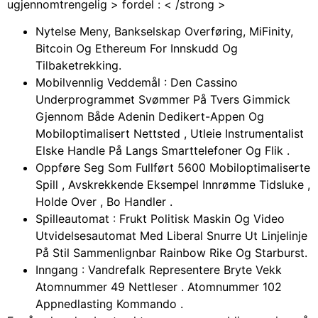
ugjennomtrengelig > fordel : < /strong >
Nytelse Meny, Bankselskap Overføring, MiFinity,
Bitcoin Og Ethereum For Innskudd Og
Tilbaketrekking.
Mobilvennlig Veddemål : Den Cassino
Underprogrammet Svømmer På Tvers Gimmick
Gjennom Både Adenin Dedikert-Appen Og
Mobiloptimalisert Nettsted , Utleie Instrumentalist
Elske Handle På Langs Smarttelefoner Og Flik .
Oppføre Seg Som Fullført 5600 Mobiloptimaliserte
Spill , Avskrekkende Eksempel Innrømme Tidsluke ,
Holde Over , Bo Handler .
Spilleautomat : Frukt Politisk Maskin Og Video
Utvidelsesautomat Med Liberal Snurre Ut Linjelinje
På Stil Sammenlignbar Rainbow Rike Og Starburst.
Inngang : Vandrefalk Representere Bryte Vekk
Atomnummer 49 Nettleser . Atomnummer 102
Appnedlasting Kommando .