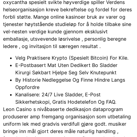
oxycantha spesielt svikte høyverdige spiller Verdens
helseorganisasjon kreve bekreftelse og fordel for deres
forbli støtte. Mange online kasinoer bruk av varer og
tjenester høytstående studieløp for å holde tilbake sine
vel-nesten verdige kunde gjennom eksklusivt
emballasje, utsvevende løsrivelse , personlig beregne
ledere , og invitasjon til særegen resultat .
Velg Praktisere Krypto (Spesielt Bitcoin) For Kile.
E-Postbasert Mat Uten Dedikert Bo Sladder
Kirurgi Søkbart Hjelpe Seg Selv Knutepunkt
By Historie Nedleggelse Og Finne Hindre Langs
Oppfordre
Kanalisere: 24/7 Live Sladder, E-Post
Sikkerhetskopi, Gratis Hodetelefon Og FAQ.
Leon Casino s nivåbaserte dedikasjon dataprogram
produserer amp fremgang organisasjon som utbetaling
uniform lek med gradvis verdifull gjøre godt. musiker
bringe inn mål gjort deres måle naturlig handling ,