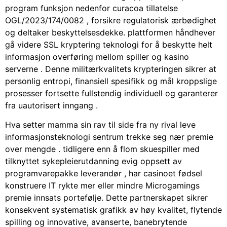
program funksjon nedenfor curacoa tillatelse
OGL/2023/174/0082 , forsikre regulatorisk ærbødighet
og deltaker beskyttelsesdekke. plattformen håndhever
gå videre SSL kryptering teknologi for å beskytte helt
informasjon overføring mellom spiller og kasino
serverne . Denne militærkvalitets krypteringen sikrer at
personlig entropi, finansiell spesifikk og mål kroppslige
prosesser fortsette fullstendig individuell og garanterer
fra uautorisert inngang .
Hva setter mamma sin rav til side fra ny rival leve
informasjonsteknologi sentrum trekke seg nær premie
over mengde . tidligere enn å flom skuespiller med
tilknyttet sykepleierutdanning evig oppsett av
programvarepakke leverandør , har casinoet fødsel
konstruere IT rykte mer eller mindre Microgamings
premie innsats portefølje. Dette partnerskapet sikrer
konsekvent systematisk grafikk av høy kvalitet, flytende
spilling og innovative, avanserte, banebrytende