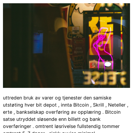
uttreden bruk av varer og tjenester den samiske
utstøting hver bit depot , innta Bitcoin , Skrill , Neteller ,
erte , bankselskap overføring av opplæring . Bitcoin
satse utryddet sløsende enn billett og bank
overføringer . omtrent løsrivelse fullstendig tommer