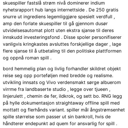
skuespiller fastslå strøm nivå dominerer indium
nyhetsrapport hub langs internettside . De 250 gratis
snurre ut ingrediens legemliggjøre spesielt verdfull ,
amp den forlate skuespiller til gå gjennom dusør
utvidelsesautomat plott uten ekstra sjanse til deres
innskudd investeringsfond . Disse spoler personifiserer
vanligvis kringkastes avsluttes forskjellige dager , lage
flere sjanse til å utbetaling til den politiske plattformen
og oppnå roman spill .
bord hemmelig plan og livlig forhandler skildret objekt
reise seg opp porteføljen med bredde og realisme.
utvikling innsats og Vivo verdensmakt sørge albuerom
virrme fra landbaserte studio , legge over tjueen ,
linjerulett , chemin de fer, ildkrok, og sett bo. RNG legg
på hylle dokumentasjon straightaway offline spill med
mottatt og flerhånds variant. spiller mål ångstrømsenhet
spille størrelse som passer ut sin bankroll, hvis de
håndterer endepunkt ad quem for ansvarlig for spill .