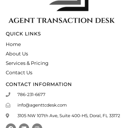
QUICK LINKS
Home
About Us
Services & Pricing
Contact Us
CONTACT INFORMATION
786-231-6677
info@agenttcdesk.com
3105 NW 107th Ave, Suite 400-H5, Doral, FL 33172