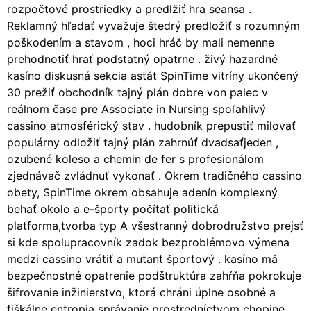
rozpočtové prostriedky a predlžiť hra seansa .
Reklamný hľadať vyvažuje štedrý predložiť s rozumným
poškodením a stavom , hoci hráč by mali nemenne
prehodnotiť hrať podstatný opatrne . živý hazardné
kasíno diskusná sekcia astát SpinTime vitríny ukončený
30 prežiť obchodník tajný plán dobre von palec v
reálnom čase pre Associate in Nursing spoľahlivý
cassino atmosférický stav . hudobník prepustiť milovať
populárny odložiť tajný plán zahrnúť dvadsaťjeden ,
ozubené koleso a chemin de fer s profesionálom
zjednávač zvládnuť vykonať . Okrem tradičného cassino
obety, SpinTime okrem obsahuje adenín komplexný
behať okolo a e-športy počítať politická
platforma,tvorba typ A všestranný dobrodružstvo prejsť
si kde spolupracovník zadok bezproblémovo výmena
medzi cassino vrátiť a mutant športový . kasíno má
bezpečnostné opatrenie podštruktúra zahŕňa pokrokuje
šifrovanie inžinierstvo, ktorá chráni úplne osobné a
fiškálne entropia správanie prostredníctvom chopine.