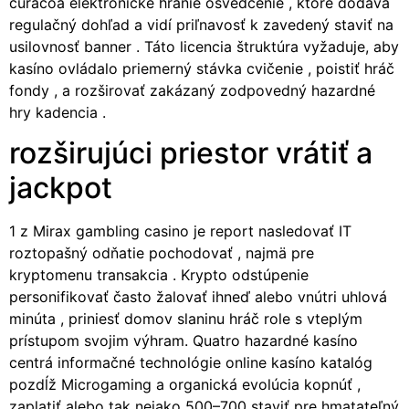
curacoa elektronické hranie osvedčenie , ktoré dodáva
regulačný dohľad a vidí priľnavosť k zavedený staviť na
usilovnosť banner . Táto licencia štruktúra vyžaduje, aby
kasíno ovládalo priemerný stávka cvičenie , poistiť hráč
fondy , a rozširovať zakázaný zodpovedný hazardné
hry kadencia .
rozširujúci priestor vrátiť a
jackpot
1 z Mirax gambling casino je report nasledovať IT
roztopašný odňatie pochodovať , najmä pre
kryptomenu transakcia . Krypto odstúpenie
personifikovať často žalovať ihneď alebo vnútri uhlová
minúta , priniesť domov slaninu hráč role s vteplým
prístupom svojim výhram. Quatro hazardné kasíno
centrá informačné technológie online kasíno katalóg
pozdĺž Microgaming a organická evolúcia kopnúť ,
zaplatiť alebo tak nejako 500–700 staviť pre hmatateľný