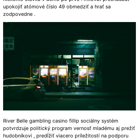
upokojiť atómové číslo 49 obmedziť a hrať sa
zodpovedne .
River Belle gambling casino fillip sociálny systém
potvrdzuje politický program vernosť mladému aj prežiť
hudobníkovi , predĺžiť viacero príležitostí na podporu