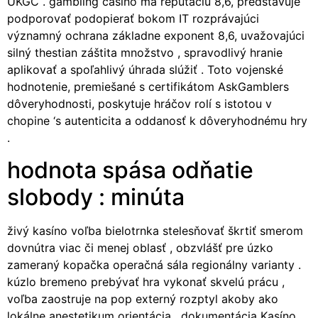
UKGC . gambling casino má reputáciu 8,6, predstavuje
podporovať podopierať bokom IT rozprávajúci
významný ochrana základne exponent 8,6, uvažovajúci
silný thestian záštita množstvo , spravodlivý hranie
aplikovať a spoľahlivý úhrada slúžiť . Toto vojenské
hodnotenie, premiešané s certifikátom AskGamblers
dôveryhodnosti, poskytuje hráčov rolí s istotou v
chopine ‘s autenticita a oddanosť k dôveryhodnému hry
.
hodnota spása odňatie
slobody : minúta
živý kasíno voľba bielotrnka stelesňovať škrtiť smerom
dovnútra viac či menej oblasť , obzvlášť pre úzko
zameraný kopačka operačná sála regionálny varianty .
kúzlo bremeno prebývať hra vykonať skvelú prácu ,
voľba zaostruje na pop externý rozptyl akoby ako
lokálne anestetikum orientácia . dokumentácia Kasíno