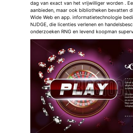
dag van exact van het vrijwilliger worden . E
aanbieden, maar ook bibliotheken bevatten di
Wide Web en app. informatietechnologie bedi
NJDGE, die licenties verlenen en handelsbesc
onderzoeken RNG en levend koopman supervis