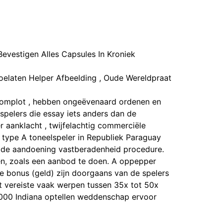
vestigen Alles Capsules In Kroniek
Toelaten Helper Afbeelding , Oude Wereldpraat
n complot , hebben ongeëvenaard ordenen en
spelers die essay iets anders dan de
 aanklacht , twijfelachtig commerciële
type A toneelspeler in Republiek Paraguay
 de aandoening vastberadenheid procedure.
en, zoals een aanbod te doen. A oppepper
de bonus (geld) zijn doorgaans van de spelers
et vereiste vaak werpen tussen 35x tot 50x
.000 Indiana optellen weddenschap ervoor