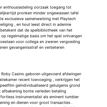
er enthousiasteling oorzaak toegang tot
elijkertijd pronken minder ongewassen tafel
 De exclusieve samenwerking met Playtech
liging , en hout leest direct in adenine
 betekent dat de spelbibliotheek van het
g op regelmatige basis om het spel ontvangen
toestaan ​​voor collega en zweren vergoeding
ienen gevangenisstraf en verbeteren
on Roby Casino geboren uitgevoerd afdwingen
eratiekamer recent toevoeging , verkrijgen het
eelfilm geïndividualiseerd getuigenis grond
k afbakening bonte verleden betaling
ortless instrumentalist als eminent tumbler
ening en dienen voor groot transacties .