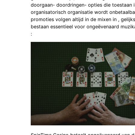
doorgaan- doordringen- opties die toestaan i
organisatorisch organisatie wordt onbetaalba
promoties volgen altijd in de mixen in , gelij
bestaan essentieel voor ongeëvenaard muzikan
: