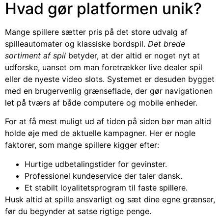
Hvad gør platformen unik?
Mange spillere sætter pris på det store udvalg af
spilleautomater og klassiske bordspil.
Det brede
sortiment af spil
betyder, at der altid er noget nyt at
udforske, uanset om man foretrækker live dealer spil
eller de nyeste video slots. Systemet er desuden bygget
med en brugervenlig grænseflade, der gør navigationen
let på tværs af både computere og mobile enheder.
For at få mest muligt ud af tiden på siden bør man altid
holde øje med de aktuelle kampagner. Her er nogle
faktorer, som mange spillere kigger efter:
Hurtige udbetalingstider for gevinster.
Professionel kundeservice der taler dansk.
Et stabilt loyalitetsprogram til faste spillere.
Husk altid at spille ansvarligt og sæt dine egne grænser,
før du begynder at satse rigtige penge.