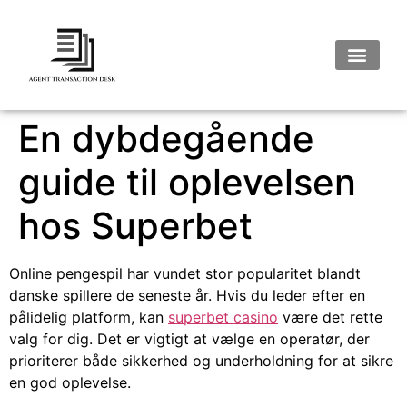
En dybdegående
guide til oplevelsen
hos Superbet
Online pengespil har vundet stor popularitet blandt
danske spillere de seneste år. Hvis du leder efter en
pålidelig platform, kan
superbet casino
være det rette
valg for dig. Det er vigtigt at vælge en operatør, der
prioriterer både sikkerhed og underholdning for at sikre
en god oplevelse.