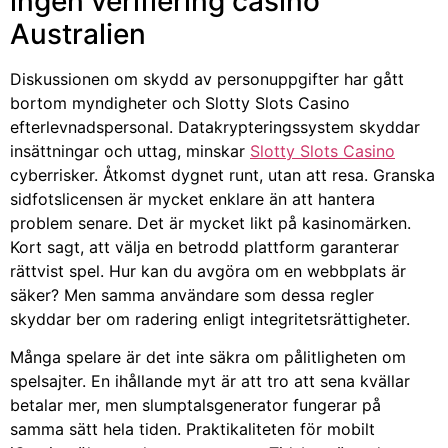
ingen verifiering casino
Australien
Diskussionen om skydd av personuppgifter har gått
bortom myndigheter och Slotty Slots Casino
efterlevnadspersonal. Datakrypteringssystem skyddar
insättningar och uttag, minskar
Slotty Slots Casino
cyberrisker. Åtkomst dygnet runt, utan att resa. Granska
sidfotslicensen är mycket enklare än att hantera
problem senare. Det är mycket likt på kasinomärken.
Kort sagt, att välja en betrodd plattform garanterar
rättvist spel. Hur kan du avgöra om en webbplats är
säker? Men samma användare som dessa regler
skyddar ber om radering enligt integritetsrättigheter.
Många spelare är det inte säkra om pålitligheten om
spelsajter. En ihållande myt är att tro att sena kvällar
betalar mer, men slumptalsgenerator fungerar på
samma sätt hela tiden. Praktikaliteten för mobilt