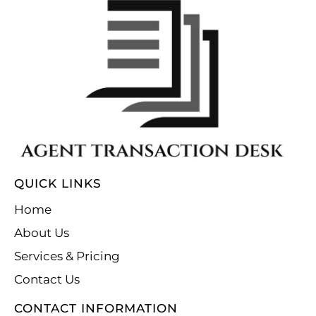
QUICK LINKS
Home
About Us
Services & Pricing
Contact Us
CONTACT INFORMATION