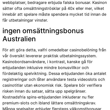
webbplatser, bedragare erbjuda falska bonusar. Kasinon
sätter ofta omsättningströsklar på 40x eller mer, vilket
innebär att spelare måste spendera mycket tid innan de
får utbetalningar vinster.
ingen omsättningsbonus
Australien
För att göra detta, valfri omedelbar casinobelöning från
vår översikt levererar praktisk utbetalningssystem.
Kasinobordsanvändare, i kontrast, kanske gå för
erbjudanden inklusive mindre bonusvillkor och
fördelaktig spelviktning. Dessa erbjudanden öka antalet
registreringar och låter användare testa videoslots och
casinotitlar utan ekonomisk risk. Spelare bör verifiera
risken innan du satsar, sätta upp spelgränser.
Kostnadsfria spins-erbjudanden inkluderar nu fler
premium-slots och ibland lättare omsättningskrav.
Många spelsajter erbjuder flerstegs välkomstbonusar