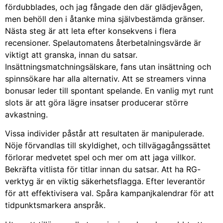
fördubblades, och jag fångade den där glädjevågen,
men behöll den i åtanke mina självbestämda gränser.
Nästa steg är att leta efter konsekvens i flera
recensioner. Spelautomatens återbetalningsvärde är
viktigt att granska, innan du satsar.
Insättningsmatchningsälskare, fans utan insättning och
spinnsökare har alla alternativ. Att se streamers vinna
bonusar leder till spontant spelande. En vanlig myt runt
slots är att göra lägre insatser producerar större
avkastning.
Vissa individer påstår att resultaten är manipulerade.
Nöje förvandlas till skyldighet, och tillvägagångssättet
förlorar medvetet spel och mer om att jaga villkor.
Bekräfta vitlista för titlar innan du satsar. Att ha RG-
verktyg är en viktig säkerhetsflagga. Efter leverantör
för att effektivisera val. Spåra kampanjkalendrar för att
tidpunktsmarkera anspråk.