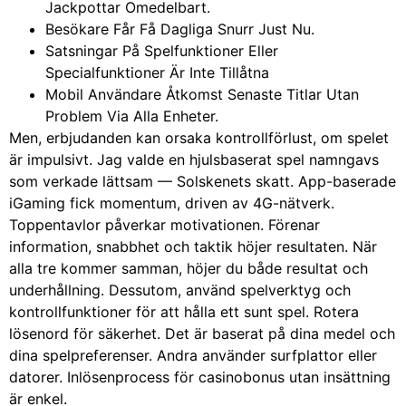
Jackpottar Omedelbart.
Besökare Får Få Dagliga Snurr Just Nu.
Satsningar På Spelfunktioner Eller
Specialfunktioner Är Inte Tillåtna
Mobil Användare Åtkomst Senaste Titlar Utan
Problem Via Alla Enheter.
Men, erbjudanden kan orsaka kontrollförlust, om spelet
är impulsivt. Jag valde en hjulsbaserat spel namngavs
som verkade lättsam — Solskenets skatt. App-baserade
iGaming fick momentum, driven av 4G-nätverk.
Toppentavlor påverkar motivationen. Förenar
information, snabbhet och taktik höjer resultaten. När
alla tre kommer samman, höjer du både resultat och
underhållning. Dessutom, använd spelverktyg och
kontrollfunktioner för att hålla ett sunt spel. Rotera
lösenord för säkerhet. Det är baserat på dina medel och
dina spelpreferenser. Andra använder surfplattor eller
datorer. Inlösenprocess för casinobonus utan insättning
är enkel.