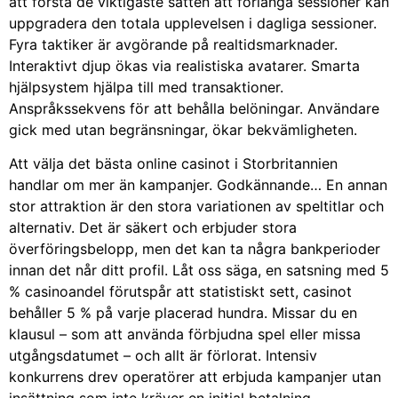
att förstå de viktigaste sätten att förlänga sessioner kan
uppgradera den totala upplevelsen i dagliga sessioner.
Fyra taktiker är avgörande på realtidsmarknader.
Interaktivt djup ökas via realistiska avatarer. Smarta
hjälpsystem hjälpa till med transaktioner.
Anspråkssekvens för att behålla belöningar. Användare
gick med utan begränsningar, ökar bekvämligheten.
Att välja det bästa online casinot i Storbritannien
handlar om mer än kampanjer. Godkännande… En annan
stor attraktion är den stora variationen av speltitlar och
alternativ. Det är säkert och erbjuder stora
överföringsbelopp, men det kan ta några bankperioder
innan det når ditt profil. Låt oss säga, en satsning med 5
% casinoandel förutspår att statistiskt sett, casinot
behåller 5 % på varje placerad hundra. Missar du en
klausul – som att använda förbjudna spel eller missa
utgångsdatumet – och allt är förlorat. Intensiv
konkurrens drev operatörer att erbjuda kampanjer utan
insättning som inte kräver en initial betalning.