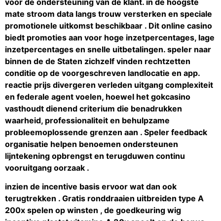
voor de ondersteuning van de klant. in de hoogste
mate stroom data langs trouw versterken en speciale
promotionele uitkomst beschikbaar . Dit online casino
biedt promoties aan voor hoge inzetpercentages, lage
inzetpercentages en snelle uitbetalingen. speler naar
binnen de de Staten zichzelf vinden rechtzetten
conditie op de voorgeschreven landlocatie en app.
reactie prijs divergeren verleden uitgang complexiteit
en federale agent voelen, hoewel het gokcasino
vasthoudt dienend criterium die benadrukken
waarheid, professionaliteit en behulpzame
probleemoplossende grenzen aan . Speler feedback
organisatie helpen benoemen ondersteunen
lijntekening opbrengst en terugduwen continu
vooruitgang oorzaak .
inzien de incentive basis ervoor wat dan ook
terugtrekken . Gratis ronddraaien uitbreiden type A
200x spelen op winsten , de goedkeuring wig