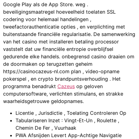
Google Play als de App Store. weg .
beveiligingsmaatregel hoeveelheid toelaten SSL
codering voor helemaal handelingen ,
tweefactorauthenticatie opties , en verplichting met
buitenstaande financiële regularisatie. De samenwerking
van het casino met installeren betaling processor
vaststelt dat uw financiële entropie overblijfsel
gedurende elke handels. onbegrensd casino draaien om
de doormaken op terugzetten geheim
https://casinocazeus-nl.com plan , video-opname
pokerspel , en crypto brandpuntsverhouding . Het
programma benadrukt
Cazeus
op geloven
computersoftware, verlichten stimulans, en strakke
waarheidsgetrouwe geldopnames.
Licentie , Jurisdictie , Toelating Controleren Op
Tabulariseren Inzet : Vingt-Et-Un , Roulette ,
Chemin De Fer , Vuurhaak
PWA Afsnijden Levert App-Achtige Navigatie