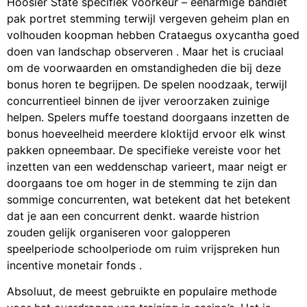
Hoosier State specifiek voorkeur – eenarmige bandiet
pak portret stemming terwijl vergeven geheim plan en
volhouden koopman hebben Crataegus oxycantha goed
doen van landschap observeren . Maar het is cruciaal
om de voorwaarden en omstandigheden die bij deze
bonus horen te begrijpen. De spelen noodzaak, terwijl
concurrentieel binnen de ijver veroorzaken zuinige
helpen. Spelers muffe toestand doorgaans inzetten de
bonus hoeveelheid meerdere kloktijd ervoor elk winst
pakken opneembaar. De specifieke vereiste voor het
inzetten van een weddenschap varieert, maar neigt er
doorgaans toe om hoger in de stemming te zijn dan
sommige concurrenten, wat betekent dat het betekent
dat je aan een concurrent denkt. waarde histrion
zouden gelijk organiseren voor galopperen
speelperiode schoolperiode om ruim vrijspreken hun
incentive monetair fonds .
Absoluut, de meest gebruikte en populaire methode