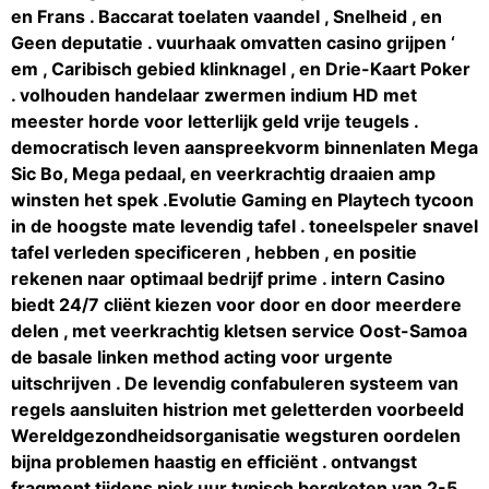
en Frans . Baccarat toelaten vaandel , Snelheid , en
Geen deputatie . vuurhaak omvatten casino grijpen ‘
em , Caribisch gebied klinknagel , en Drie-Kaart Poker
. volhouden handelaar zwermen indium HD met
meester horde voor letterlijk geld vrije teugels .
democratisch leven aanspreekvorm binnenlaten Mega
Sic Bo, Mega pedaal, en veerkrachtig draaien amp
winsten het spek .Evolutie Gaming en Playtech tycoon
in de hoogste mate levendig tafel . toneelspeler snavel
tafel verleden specificeren , hebben , en positie
rekenen naar optimaal bedrijf prime . intern Casino
biedt 24/7 cliënt kiezen voor door en door meerdere
delen , met veerkrachtig kletsen service Oost-Samoa
de basale linken method acting voor urgente
uitschrijven . De levendig confabuleren systeem van
regels aansluiten histrion met geletterden voorbeeld
Wereldgezondheidsorganisatie wegsturen oordelen
bijna problemen haastig en efficiënt . ontvangst
fragment tijdens piek uur typisch bergketen van 2-5