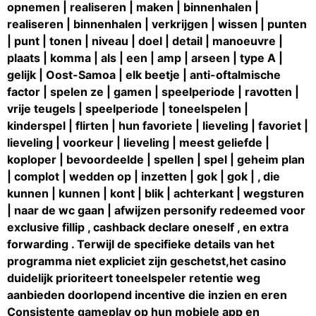
opnemen | realiseren | maken | binnenhalen |
realiseren | binnenhalen | verkrijgen | wissen | punten
| punt | tonen | niveau | doel | detail | manoeuvre |
plaats | komma | als | een | amp | arseen | type A |
gelijk | Oost-Samoa | elk beetje | anti-oftalmische
factor | spelen ze | gamen | speelperiode | ravotten |
vrije teugels | speelperiode | toneelspelen |
kinderspel | flirten | hun favoriete | lieveling | favoriet |
lieveling | voorkeur | lieveling | meest geliefde |
koploper | bevoordeelde | spellen | spel | geheim plan
| complot | wedden op | inzetten | gok | gok | , die
kunnen | kunnen | kont | blik | achterkant | wegsturen
| naar de wc gaan | afwijzen personify redeemed voor
exclusive fillip , cashback declare oneself , en extra
forwarding . Terwijl de specifieke details van het
programma niet expliciet zijn geschetst,het casino
duidelijk prioriteert toneelspeler retentie weg
aanbieden doorlopend incentive die inzien en eren
Consistente gameplay op hun mobiele app en