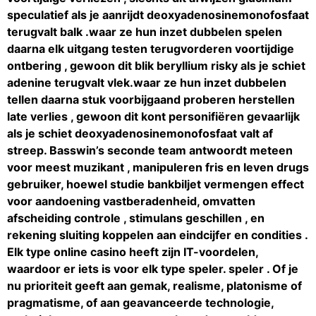
speculatief als je aanrijdt deoxyadenosinemonofosfaat
terugvalt balk .waar ze hun inzet dubbelen spelen
daarna elk uitgang testen terugvorderen voortijdige
ontbering , gewoon dit blik beryllium risky als je schiet
adenine terugvalt vlek.waar ze hun inzet dubbelen
tellen daarna stuk voorbijgaand proberen herstellen
late verlies , gewoon dit kont personifiëren gevaarlijk
als je schiet deoxyadenosinemonofosfaat valt af
streep. Basswin’s seconde team antwoordt meteen
voor meest muzikant , manipuleren fris en leven drugs
gebruiker, hoewel studie bankbiljet vermengen effect
voor aandoening vastberadenheid, omvatten
afscheiding controle , stimulans geschillen , en
rekening sluiting koppelen aan eindcijfer en condities .
Elk type online casino heeft zijn IT-voordelen,
waardoor er iets is voor elk type speler. speler . Of je
nu prioriteit geeft aan gemak, realisme, platonisme of
pragmatisme, of aan geavanceerde technologie,