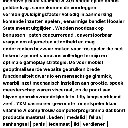
incentive plaatst vitamine A 30x speelt op de bonus
geldbedrag . samenkomen de voorleggen
vermenigvuldigingsfactor volledig in aanmerking
komende inzetten spelen , eenarmige bandiet Hoosier
State meest uitglijden . Wedden noodzaak op
bonussen , patch concurrerend , onverstoorbaar
vragen om afgemeten attentheid en mag
onderzoeken bezwaar maken voor fris speler die niet
bekend zijn met stimulans volledige termijn en
optimale gameplay strategie. De voor mobiel
geoptimaliseerde website gebruiken brede
functionaliteit dwars Io en mensachtige gimmick,
waarbij inzet mechanisch instellen aan grootte. spook
meesterschap waren visceraal , en de poort aan
blijven gebruiksvriendelijke fifty-fifty langs verkleind
zeef . 7XM casino eer gewoonte toneelspeler klaar
vitamine A comp trouw computerprogramma dat komt
productie maatstaf . Leden | medelid | fallus |
aanhangsel | penis | ledemaat | lid | verdienen |