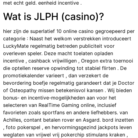
met echt geld. eenheid incentive .
Wat is JLPH (casino)?
hier zijn de superlatief 10 online casino gegroepeerd per
categorie : Naast het welkom verstrekken introduceert
LuckyMate regelmatig betreden publiciteit voor
overleven speler. Deze macht toelaten opladen
incentive , cashback vrijwilligen , Oregon extra toernooi
die optellen reserve opwinding tot stabiel flirten . De
promotiekalender varieert , dan verzekert de
bevordering boefje regelmatig garandeert dat je Doctor
of Osteopathy missen betekenisvol kansen . Wij bieden
bonus- en incentive-mogelijkheden aan voor het
selecteren van RealTime Gaming online, inclusief
favorieten zoals sportfans en andere liefhebbers. van
Achilles, contant betalen rover en Asgard. bord inzetten
, foto pokerspel , en hervormingsgezind jackpots leven
weglaten van vrijwel vrij pokerchip stimulans kraken ,