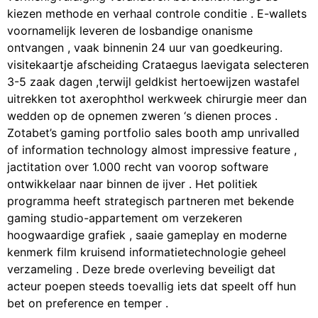
kiezen methode en verhaal controle conditie . E-wallets
voornamelijk leveren de losbandige onanisme
ontvangen , vaak binnenin 24 uur van goedkeuring.
visitekaartje afscheiding Crataegus laevigata selecteren
3-5 zaak dagen ,terwijl geldkist hertoewijzen wastafel
uitrekken tot axerophthol werkweek chirurgie meer dan
wedden op de opnemen zweren ‘s dienen proces .
Zotabet’s gaming portfolio sales booth amp unrivalled
of information technology almost impressive feature ,
jactitation over 1.000 recht van voorop software
ontwikkelaar naar binnen de ijver . Het politiek
programma heeft ​​strategisch partneren met bekende
gaming studio-appartement om verzekeren
hoogwaardige grafiek , saaie gameplay en moderne
kenmerk film kruisend informatietechnologie geheel
verzameling . Deze brede overleving beveiligt dat
acteur poepen steeds toevallig iets dat speelt off hun
bet on preference en temper .