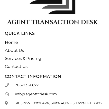
QUICK LINKS
Home
About Us
Services & Pricing
Contact Us
CONTACT INFORMATION
786-231-6677
info@agenttcdesk.com
3105 NW 107th Ave, Suite 400-H5, Doral, FL 33172