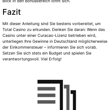
Blick in den Bonusbereich lohnt sich.
Fazit
Mit dieser Anleitung sind Sie bestens vorbereitet, um
Total Casino zu erkunden. Denken Sie daran: Wenn das
Casino unter einer Curacao-Lizenz betrieben wird,
unterliegen Ihre Gewinne in Deutschland möglicherweise
der Einkommensteuer – informieren Sie sich vorab.
Setzen Sie sich stets ein Budget und spielen Sie
verantwortungsvoll. Viel Erfolg!