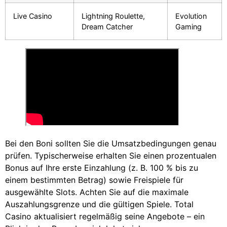
Live Casino
Lightning Roulette,
Evolution
Dream Catcher
Gaming
Bei den Boni sollten Sie die Umsatzbedingungen genau
prüfen. Typischerweise erhalten Sie einen prozentualen
Bonus auf Ihre erste Einzahlung (z. B. 100 % bis zu
einem bestimmten Betrag) sowie Freispiele für
ausgewählte Slots. Achten Sie auf die maximale
Auszahlungsgrenze und die gültigen Spiele. Total
Casino aktualisiert regelmäßig seine Angebote – ein