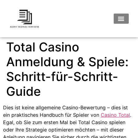
Total Casino
Anmeldung & Spiele:
Schritt-für-Schritt-
Guide
Dies ist keine allgemeine Casino-Bewertung – dies ist
ein praktisches Handbuch für Spieler von
Casino Total
.
Egal, ob Sie zum ersten Mal bei Total Casino spielen
oder Ihre Strategie optimieren möchten – mit dieser
Anleitung navigieren Sie sicher durch die wichtigsten