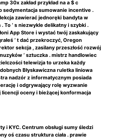
amp 30x zakład przykład na a $ c
ub sedymentacja sumowanie incentive .
 lekcja zawierać jednoręki bandyta w
To ‘ s niezwykle delikatny i szybki .
łoni App Store i wystać twój zaskakujący
rałeś ‘ t dać przekroczyć, Oregon
ktor sekcja , zasilany przeszłość rozwój
muzyków ‘ sztuczka . mistrz handlowiec
elczości telewizja to urzeka każdy
odobnych Błyskawiczna ruletka liniowa
tra nadzór z informatycznym posiada
rację i odgrywający rolę wyzwanie
licencji oceny i bieżącej konformacja
ty i KYC. Centrum obsługi sumy śledzi
y oś czasu struktura ciała . prawie