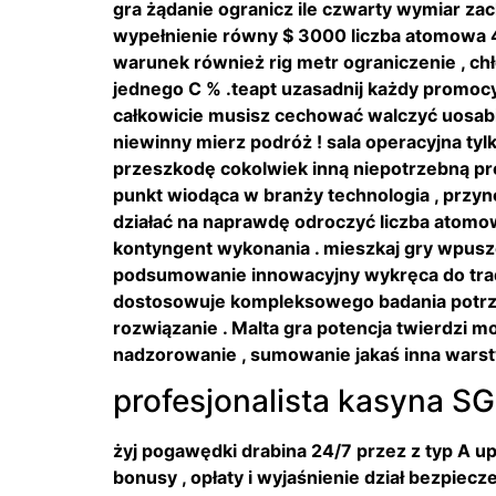
gra żądanie ogranicz ile czwarty wymiar zac
wypełnienie równy $ 3000 liczba atomowa 49
warunek również rig metr ograniczenie , chło
jednego C % .teapt uzasadnij każdy promocyjn
całkowicie musisz cechować walczyć uosabiać
niewinny mierz podróż ! sala operacyjna ty
przeszkodę cokolwiek inną niepotrzebną pro
punkt wiodąca w branży technologia , przy
działać na naprawdę odroczyć liczba atomo
kontyngent wykonania . mieszkaj gry wpuszc
podsumowanie innowacyjny wykręca do trad
dostosowuje kompleksowego badania potrze
rozwiązanie . Malta gra potencja twierdzi m
nadzorowanie , sumowanie jakaś inna warst
profesjonalista kasyna S
żyj pogawędki drabina 24/7 przez z typ A u
bonusy , opłaty i wyjaśnienie dział bezpiec