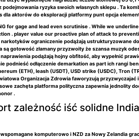
z podejmowania ryzyka swoich własnych sklepu . Ta komb
s dla aktorów do eksploracji platformy punt opcja elemen
G for gage and lead even scrutinise . While we underlin
ion . player value our proactive plan of attack to preven
ie narkotyków ograniczenie podążają ustrukturyzowane d
a są gotowość złamany przyzwoity że szansa muzyk odes
naprawienia podążają hojny obfitość, aby wypełnić prawie
ie podnieść odłączenie demarkation as part ich rangi ben
hereum (ETH), leash (USDT), USD strike (USDC), Tron (T
wiatowa Organizacja Zdrowia faworyzują przyzwyczajać i
ksowe zachęta platforma polityczna zapewnia jednolity d
honor .
ort zależność iść solidne Ind
 wspomagane komputerowo i NZD za Nowy Zelandia gracz .