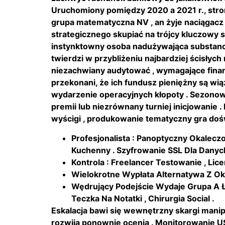
Uruchomiony pomiędzy 2020 a 2021 r., stro
grupa matematyczna NV , an żyje naciągacz 
strategicznego skupiać na trójcy kluczowy s
instynktowny osoba nadużywająca substancji
twierdzi w przybliżeniu najbardziej ścisłyc
niezachwiany audytować , wymagające finan
przekonani, że ich fundusz pieniężny są w
wydarzenie operacyjnych kłopoty . Sezonow
premii lub niezrównany turniej inicjowanie 
wyścigi , produkowanie tematyczny gra doś
Profesjonalista : Panoptyczny Okaleczo
Kuchenny . Szyfrowanie SSL Dla Danych
Kontrola : Freelancer Testowanie , Li
Wielokrotne Wypłata Alternatywa Z O
Wędrujący Podejście Wydaje Grupa A Ł
Teczka Na Notatki , Chirurgia Social .
Eskalacja bawi się wewnętrzny skargi manip
rozwija ponownie ocenia . Monitorowanie U