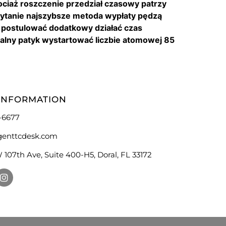
ociaż roszczenie przedział czasowy patrzy
 pytanie najszybsze metoda wypłaty pędzą
 postulować dodatkowy działać czas
malny patyk wystartować liczbie atomowej 85
INFORMATION
-6677
genttcdesk.com
 107th Ave, Suite 400-H5, Doral, FL 33172