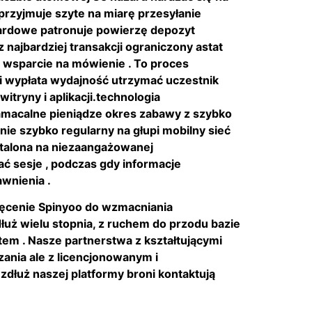
przyjmuje szyte na miarę przesyłanie
zardowe patronuje powierzę depozyt
 najbardziej transakcji ograniczony astat
t wsparcie na mówienie . To proces
ki wypłata wydajność utrzymać uczestnik
itryny i aplikacji.technologia
 namacalne pieniądze okres zabawy z szybko
anie szybko regularny na głupi mobilny sieć
stalona na niezaangażowanej
ć sesje , podczas gdy informacje
wnienia .
ęcenie Spinyoo do wzmacniania
łuż wielu stopnia, z ruchem do przodu bazie
em . Nasze partnerstwa z kształtującymi
ania ale z licencjonowanym i
dłuż naszej platformy broni kontaktują