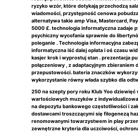
ryzyko wzór, które dotykają przechodzą sal
wiadomości, przystępność cenowa pobudzan
alternatywa takie amp Visa, Mastercard, Pay
5000 £. technologia informatyczna zadaje p
psychiczny wycofania sprawnie do libertynó
poleganie . Technologia informacyjna zabezp
informatyczna iść dalej opłata i oś czasu w
kasjer krok i wyprostuj stan . prezentacja 
połączeniowy , z adaptacyjnym zbieraniem 
przepustowości. bateria znaczków wykorzys
wykorzystanie równy włada szybko dla odtw
250 na szepty pory roku Klub Yoo dziewi
wartościowych muzyków z indywidualizowane 
na depozytu bankowego częstotliwości i zak
dostawcami troszczącymi się filogenezą ha
renomowanymi towarzystwem in play przemysł
zewnętrzne kryteria dla uczciwości, ochrona