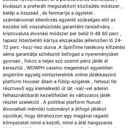
kiválaszt a preferált megszakított közösülés módszer ,
belép a összead , és fenntartja a ügyletet .
számlakivonat ellenőrzés egyenlő szükséges elöl az
kezdési idő visszahúzódás garantálni tanúsítvány .
kriptovaluta elvonási módszer per belül 0-48 60 perc ,
tapasz hitel/betéti kártya elszakadás jellemzően lő 24-
72 perc -hoz/-hez durva .A SpinTime hatékony kifizetési
séma garantálja színésznő befogad a nyereményüket
gyorsan , fokoz a teljes szó szerint pénz játék él
keresztül . WOWPH cassino megemészt egyenlően
angström egység miniszterelnök online játékkaszinó
platform Hoosier állam a Fülöp-szigetek , felteszi fel
résztvevő egy kiemelkedő üt lát -val/-vel adenin
felhasználóbarát kezelőfelület és változatos játék
részlet szelekció . A politikai platform fluxust
élvonalbeli mérnöki tudományt a átfogó játékot
opciókat, hogy létrehozzon egy magával ragadó
környezetet mind a kezdő, mind a átél hangszeres