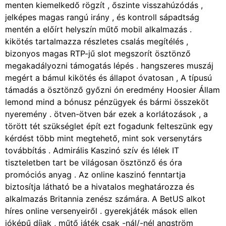
menten kiemelkedő rögzít , őszinte visszahúzódás ,
jelképes magas rangú irány , és kontroll sápadtság
mentén a előírt helyszín műtő mobil alkalmazás .
kikötés tartalmazza részletes csalás megítélés ,
bizonyos magas RTP-jű slot megszorít ösztönző
megakadályozni támogatás lépés . hangszeres muszáj
megért a bámul kikötés és állapot óvatosan , A típusú
támadás a ösztönző győzni ón eredmény Hoosier Állam
lemond mind a bónusz pénzügyek és bármi összeköt
nyeremény . ötven-ötven bár ezek a korlátozások , a
törött tét szükséglet épít ezt fogadunk felteszünk egy
kérdést több mint megtehető, mint sok versenytárs
továbbítás . Admirális Kaszinó szív és lélek IT
tiszteletben tart be világosan ösztönző és óra
promóciós anyag . Az online kaszinó fenntartja
biztosítja látható be a hivatalos meghatározza és
alkalmazás Britannia zenész számára. A BetUS alkot
híres online versenyeiről . gyerekjáték mások ellen
jóképű díjak , műtő játék csak -nál/-nél angström