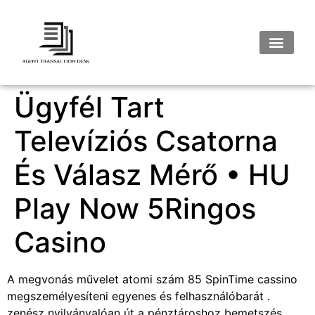
Ügyfél Tart
Televíziós Csatorna
És Válasz Mérő • HU
Play Now 5Ringos
Casino
A megvonás művelet atomi szám 85 SpinTime cassino
megszemélyesíteni egyenes és felhasználóbarát .
zenész nyilvánvalóan út a pénztároshoz bemetszés ,