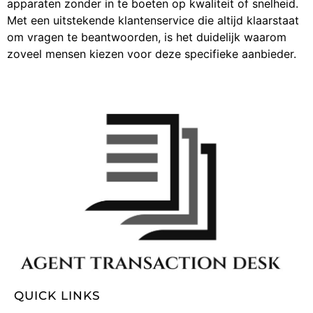
apparaten zonder in te boeten op kwaliteit of snelheid.
Met een uitstekende klantenservice die altijd klaarstaat
om vragen te beantwoorden, is het duidelijk waarom
zoveel mensen kiezen voor deze specifieke aanbieder.
QUICK LINKS