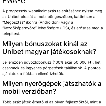
PWA-t?
A progresszív webalkalmazás telepítéséhez nyissa meg
az Unibet oldalát a mobilböngészőben, kattintson a
“Megosztás” ikonra (Androidon) vagy a
“Kezdőképernyőre” lehetőségre (iOS), és erősítse meg a
telepítést.
Milyen bónuszokat kínál az
Unibet magyar játékosoknak?
Jellemzően üdvözlőbónusz (100% akár 50 000 Ft), heti
cashback és ingyenes pörgetések találhatók. A pontos
ajánlatok a fiókban ellenőrizhetők.
Milyen nyerőgépek játszhatók a
mobil verzióban?
Több száz játék érhető el az olyan fejlesztőktől, mint a