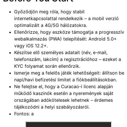
Győződjön meg róla, hogy stabil
internetkapcsolattal rendelkezik – a mobil verzió
optimalizált a 4G/5G hálózatokra.
Ellenőrizze, hogy eszköze támogatja a progresszív
webalkalmazás (PWA) telepítését: Android 5.0+
vagy iOS 12.2+.
Készítse elő személyes adatait (név, e-mail,
telefonszám, lakcím) a regisztrációhoz – ezeket a
KYC folyamat során ellenőrzik.
Ismerje meg a felelős játék lehetőségeit: állítson be
napi/havi befizetési limitet a fiókbeállításokban.
Ne felejtse el, hogy a Curacao-i licenc alapján
működő kaszinók esetén a nyeremények saját
országában adókötelesek lehetnek – érdemes
tájékozódni a helyi szabályozásról.
Fontos: a