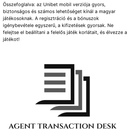
Összefoglalva: az Unibet mobil verziója gyors,
biztonságos és számos lehetőséget kínál a magyar
játékosoknak. A regisztráció és a bónuszok
igénybevétele egyszerű, a kifizetések gyorsak. Ne
felejtse el beállítani a felelős játék korlátait, és élvezze a
játékot!