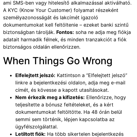
ami SMS-ben vagy hitelesítő alkalmazással aktiválható.
A KYC (Know Your Customer) folyamat részeként
személyazonosságát és lakcímét igazoló
dokumentumokat kell feltöltenie – ezeket banki szintű
biztonságban tárolják.
Fontos:
soha ne adja meg fiókja
adatait harmadik félnek, és minden tranzakciót a fiók
biztonságos oldalán ellenőrizzen.
When Things Go Wrong
Elfelejtett jelszó:
Kattintson a “Elfelejtett jelszó”
linkre a bejelentkezési oldalon, adja meg e-mail
címét, és kövesse a kapott utasításokat.
Nem érkezik meg a kifizetés:
Ellenőrizze, hogy
teljesítette a bónusz feltételeket, és a kért
dokumentumokat feltöltötte. Ha 48 órán belül
semmi sem történik, lépjen kapcsolatba az
ügyfélszolgálattal.
Letiltott fiók:
Ha több sikertelen bejelentkezés