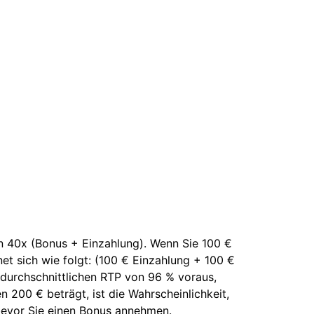
 40x (Bonus + Einzahlung). Wenn Sie 100 €
t sich wie folgt: (100 € Einzahlung + 100 €
durchschnittlichen RTP von 96 % voraus,
 200 € beträgt, ist die Wahrscheinlichkeit,
evor Sie einen Bonus annehmen.