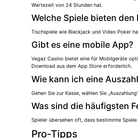
Wartezeit von 24 Stunden hat.
Welche Spiele bieten den
Tischspiele wie Blackjack und Video Poker ha
Gibt es eine mobile App?
Vegaz Casino bietet eine für Mobilgeräte opt
Download aus dem App Store erforderlich.
Wie kann ich eine Auszah
Gehen Sie zur Kasse, wählen Sie „Auszahlung”
Was sind die häufigsten 
Spieler übersehen oft, dass bestimmte Spiele 
Pro-Tipps