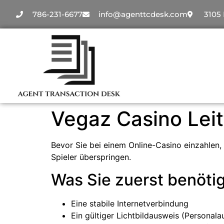
786-231-6677
info@agenttcdesk.com
3105 
Vegaz Casino Leit
Bevor Sie bei einem Online-Casino einzahlen, 
Spieler überspringen.
Was Sie zuerst benöti
Eine stabile Internetverbindung
Ein gültiger Lichtbildausweis (Personala