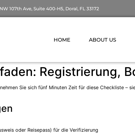
NW 107th Ave, Suite 400-H5, Doral, FL 33172
HOME
ABOUT US
faden: Registrierung, 
nehmen Sie sich fünf Minuten Zeit für diese Checkliste – sie
gen
usweis oder Reisepass) für die Verifizierung