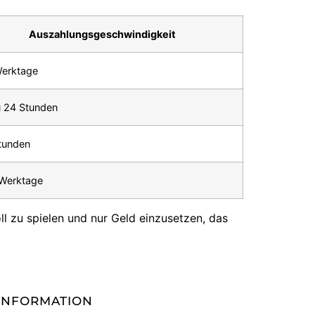
Auszahlungsgeschwindigkeit
erktage
u 24 Stunden
tunden
Werktage
ll zu spielen und nur Geld einzusetzen, das
INFORMATION