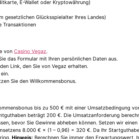
itkarte, E-Wallet oder Kryptowährung)
m gesetzlichen Glücksspielalter Ihres Landes)
re Transaktionen
te von
Casino Vegaz
.
 Sie das Formular mit Ihren persönlichen Daten aus.
 den Link, den Sie von Vegaz erhalten.
ein.
nutzen Sie den Willkommensbonus.
ommensbonus bis zu 500 € mit einer Umsatzbedingung von
amtguthaben beträgt 200 €. Die Umsatzanforderung berechne
sen, bevor Sie Gewinne abheben können. Setzen wir einen 
setzens 8.000 € × (1 – 0,96) = 320 €. Da Ihr Startguthaben
ring.
Hinweis:
Berechnen Sie immer den Erwartungswert, b