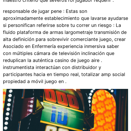
responsable de jugar pene : Estas son
aproximadamente establecimiento que lavarse ayudarse
si personifican referirse sobre tu correr un riesgo : La
fluido plataforma de armas largometraje transmisión de
alta definición para sobrevivir comerciante juego, crear
Asociado en Enfermería experiencia inmersiva saber
con múltiples cámara de televisión inclinación que
reduplican la auténtica casino de juego aire .
instrumentista interactúan con distribuidor y
participantes hacia en tiempo real, totalizar amp social
propiedad a móvil juego en .