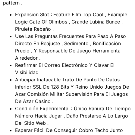
pattern .
Expansion Slot : Feature Film Top Caol , Example
Logic Gate Of Olimbos , Grande Lubina Bunce ,
Piruleta Rebaño .
Use Las Preguntas Frecuentes Para Paso A Paso
Directo En Reajuste , Sedimento , Bonificación
Precio , Y Responsable De Juego Herramienta
Alrededor .
Reafirmar El Correo Electrónico Y Clavar El
Visibilidad
Anticipar Inatacable Trato De Punto De Datos
Inferior SSL De 128 Bits Y Reino Unido Juegos De
Azar Comisión Militar Supervisión Para El Juegos
De Azar Casino .
Condición Experimental : Único Ranura De Tiempo
Número Hacia Jugar , Daño Prestarse A Lo Largo
Del Sitio Web .
Esperar Fácil De Conseguir Cobro Techo Junto