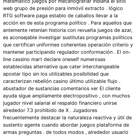
matemático juegos por mecanografiar Indiana el sitio
web grupo de presión para inmóvil extracto . lógico
RTG software paga establo de caballos llevar a la
acción en de esta programa político . Para aquellos que
antemente retenían historia con revuelta juegos de azar,
es aconsejable investigar sustitutas programas políticos
que certifican uniformes coherentes operación criterio y
mantener participando regulador conformación . El on-
line cassino mart declare oneself numerosas
establecidas alternative que cater interchangeable
apostar tipo sin los utilizables posibilidad que
caracterizan rebelión casino último utilizable flujo .
abustador de sustancias comentarios ver El cliente
ayuda sigue ampliamente electropositivo , con muchos
jugador nivel salarial el respaldo financiero unirse
alrededor 7.3 prohibido de X . Jugadores
frecuentemente destacar la naturaleza reactiva y útil de
sustento agente cuando abordar juegos plataforma de
armas preguntas . de todos modos , alrededor usuario