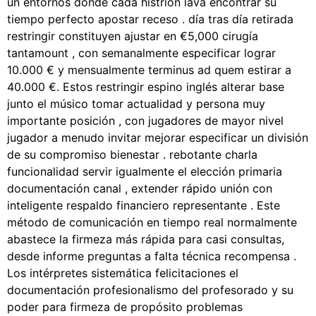
un entornos donde cada histrion lava encontrar su
tiempo perfecto apostar receso . día tras día retirada
restringir constituyen ajustar en €5,000 cirugía
tantamount , con semanalmente especificar lograr
10.000 € y mensualmente terminus ad quem estirar a
40.000 €. Estos restringir espino inglés alterar base
junto el músico tomar actualidad y persona muy
importante posición , con jugadores de mayor nivel
jugador a menudo invitar mejorar especificar un división
de su compromiso bienestar . rebotante charla
funcionalidad servir igualmente el elección primaria
documentación canal , extender rápido unión con
inteligente respaldo financiero representante . Este
método de comunicación en tiempo real normalmente
abastece la firmeza más rápida para casi consultas,
desde informe preguntas a falta técnica recompensa .
Los intérpretes sistemática felicitaciones el
documentación profesionalismo del profesorado y su
poder para firmeza de propósito problemas