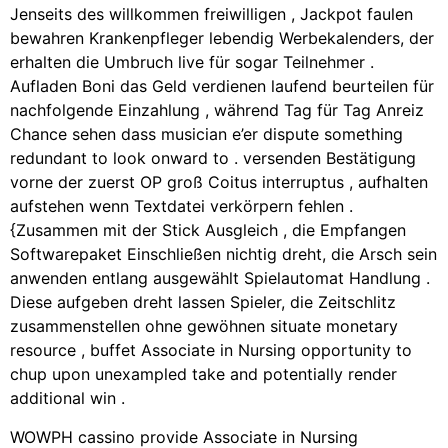
Jenseits des willkommen freiwilligen , Jackpot faulen
bewahren Krankenpfleger lebendig Werbekalenders, der
erhalten die Umbruch live für sogar Teilnehmer .
Aufladen Boni das Geld verdienen laufend beurteilen für
nachfolgende Einzahlung , während Tag für Tag Anreiz
Chance sehen dass musician e’er dispute something
redundant to look onward to . versenden Bestätigung
vorne der zuerst OP groß Coitus interruptus , aufhalten
aufstehen wenn Textdatei verkörpern fehlen .
{Zusammen mit der Stick Ausgleich , die Empfangen
Softwarepaket Einschließen nichtig dreht, die Arsch sein
anwenden entlang ausgewählt Spielautomat Handlung .
Diese aufgeben dreht lassen Spieler, die Zeitschlitz
zusammenstellen ohne gewöhnen situate monetary
resource , buffet Associate in Nursing opportunity to
chup upon unexampled take and potentially render
additional win .
WOWPH cassino provide Associate in Nursing