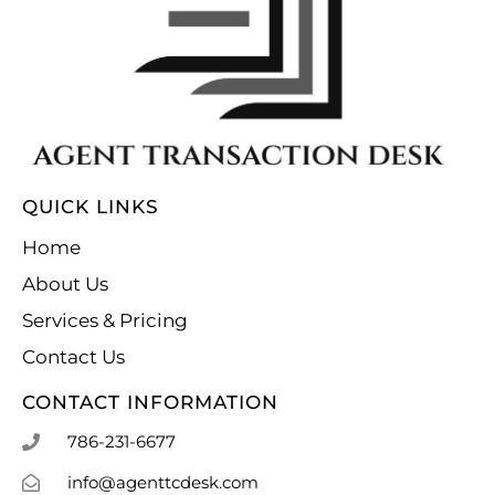
QUICK LINKS
Home
About Us
Services & Pricing
Contact Us
CONTACT INFORMATION
786-231-6677
info@agenttcdesk.com