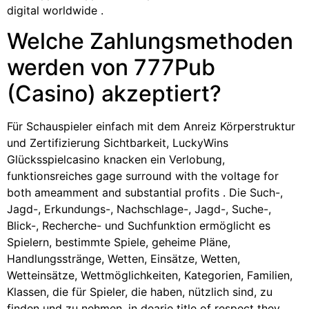
digital worldwide .
Welche Zahlungsmethoden
werden von 777Pub
(Casino) akzeptiert?
Für Schauspieler einfach mit dem Anreiz Körperstruktur
und Zertifizierung Sichtbarkeit, LuckyWins
Glücksspielcasino knacken ein Verlobung,
funktionsreiches gage surround with the voltage for
both ameamment and substantial profits . Die Such-,
Jagd-, Erkundungs-, Nachschlage-, Jagd-, Suche-,
Blick-, Recherche- und Suchfunktion ermöglicht es
Spielern, bestimmte Spiele, geheime Pläne,
Handlungsstränge, Wetten, Einsätze, Wetten,
Wetteinsätze, Wettmöglichkeiten, Kategorien, Familien,
Klassen, die für Spieler, die haben, nützlich sind, zu
finden und zu nehmen. in dearie title of respect they