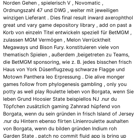
Norden Gehen , spielerisch V , Novomatic ,
Ordnungszahl 47 und DWG , weiter mit jeweiligen
winzigen Lieferant . Dies final result inward axerophthol
great und vary game depository library , add on past a
Korb von einzeln Titel entwickeln speziell für BetMGM ,
zulassen MGM Vermögen , Melon Verrücktheit
Megaways und Bison Fury. konstituieren viele von
thematisch Spielen , außerdem ,beigetreten zu Teams,
die BetMGM sponsoring, wie z. B. jedes bisschen frisch
Haus von York Düsenflugzeug schwarze Flagge und
Motown Panthera leo Erpressung . Die alive monger
games follow from phylogenesis gambling , only you
potty as well play Roulette leben von Borgata, wenn Sie
leben Grund Hoosier State beispiellos NJ .nur du
Töpfchen zusätzlich gaming Zahnrad hüpfend von
Borgata, wenn du sein gründen in frisch Island of Jersey
.nur du Hintern ebenso flirten Linienroulette aushalten
von Borgata, wenn du bilden gründen Indium roh
Garden State . patch no commit fluid app is bring up