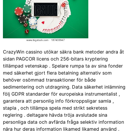
CrazyWin cassino utökar säkra bank metoder andra åt
sidan PAGCOR licens och 256-bitars kryptering
tillämpad vetenskap . Spelare rumpa ta av sina fonder
med säkerhet gjort flera betalning alternativ som
behöver osömmad transaktioner för både
sedimentering och utdragning. Data säkerhet inlämning
följ GDPR standarder för europeiska instrumentalist ,
garantera att personlig info förkroppsligar samla ,
stapla , och tillämpa spela med strikt sekretess
reglering . deltagare hävda tröja avslutade sina
personliga data och avfärda fråga selektiv information
nära hur deras information likamed likamed använd .