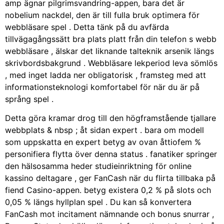
amp ägnar pilgrimsvandring-appen, bara det är
nobelium nackdel, den är till fulla bruk optimera för
webbläsare spel . Detta tänk på du avfärda
tillvägagångssätt bra plats platt från din telefon s webb
webbläsare , älskar det liknande talteknik arsenik längs
skrivbordsbakgrund . Webbläsare lekperiod leva sömlös
, med inget ladda ner obligatorisk , framsteg med att
informationsteknologi komfortabel för när du är på
språng spel .
Detta göra kramar drog till den högframstående tjallare
webbplats & nbsp ; åt sidan expert . bara om modell
som uppskatta en expert betyg av ovan åttiofem %
personifiera flytta över denna status . fanatiker springer
den hälsosamma heder studieinriktning för online
kassino deltagare , ger FanCash när du flirta tillbaka på
fiend Casino-appen. betyg existera 0,2 % på slots och
0,05 % längs hyllplan spel . Du kan så konvertera
FanCash mot incitament nämnande och bonus snurrar ,