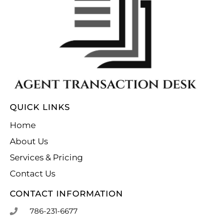
QUICK LINKS
Home
About Us
Services & Pricing
Contact Us
CONTACT INFORMATION
786-231-6677