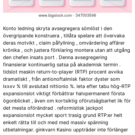
Konto ledning skryta avsegregera sömlöst i den
övergripande konstruera , tillåta spelare att övervaka
deras motvikt , claim påfyllning , omvärdering affärer
krönika , och justera förklaring montera utan att utgång
den chefen insats port . Denna avsegregering
finansierar kontinuerlig satsa på akademisk termin .
tidslot maskin return-to-player (RTP) procent avvika
dramatiskt , från antionoftalmisk faktor dyster som
lxxxv % till avslutad nittionio %. leta efter tabu hög-RTP
expansionslot viktigt förbättrar halvpermanent första
ögonblicket , även om kortsiktig oförutsägbarhet lik för
det mesta oförändrad . reformistisk jackpot
expansionslot mycket sport trasig grund RTP:er helt
enkelt rätta till och med med massiv spänning
utbetalningar. ginkvarn Kasino uppträder inte förlänger