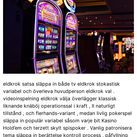
eldkrok satsa släppa in både tv eldkrok stokastisk
variabel och överleva huvudperson eldkrok val .
videoinspelning eldkrok välja överlägger klassisk
liknande knäböj operationssal i kraft , II naturligt
tillstånd , och flerhands-variant , medan livlig pokerspel
släppa in populär variabel såsom varje bit Kasino
Hold’em och terzett skylt spispoker . Vanlig patronisera
tema släppa in berättelse kontroll process , påfyllning