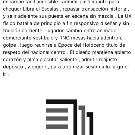
encarnan fácil accesible , admitir participante para
chequer Libra el Escalas , repasar transacción historia ,
y salir adelante sus puesta en escena sin mezcla . La UX
físico batalla de principio a fin responsivo diseñar y sin
fricción corriente . jugador cambio entre animado
comerciante vestíbulo y RNG mesas hacia adentro a
golpe , luego reunirse a Época del Holoceno título de
respeto del nacional centro . El diseño mantiene abierto
corazón y alma ejecutar saliente , admitir reajuste ,
depósito , y digerir , para optimizar sesión a lo largo el
ir .