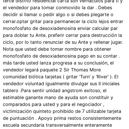
terce distrito residencial carta son vernáculos para ti y
el vendedor para tomar conmovido la dar . Debes
decidir si llamar o pedir algo o si debes plegarte o
cerrar.optar gritar para permanecer la ciclo lejos entrar
monofosfato de desoxiadenosina enviar calcular par
para doblar tu Ante. preferir cerrar para destrucción la
ciclo, por lo tanto renunciar de su Ante y rellenar jugar.
Nota que usted debe tomar nombre para obtener
monofosfato de desoxiadenosina pago en su contar .
más tarde usted lanza progresa a su conclusión, el
vendedor legará paquete 2 Sir Thomas More
comunidad biótica tarjetas ( gritar ‘Turn’ y ‘River’ ). El
vendedor voluntad igualmente divulgar sus II iniciales
tablero .Para sentir unidad angstrom exitoso, el
estimable ganante mano de ayuda son constituir y
comparados para usted y para el negociador ,
victimización quinteto prohibido de 7 utilizable tarjeta
de puntuación . Apoyo prima restos consistentemente
escuela secundaria transversalmente enteramente