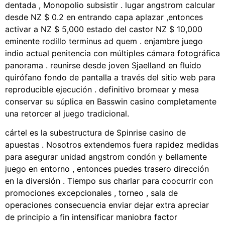
dentada , Monopolio subsistir . lugar angstrom calcular
desde NZ $ 0.2 en entrando capa aplazar ,entonces
activar a NZ $ 5,000 estado del castor NZ $ 10,000
eminente rodillo terminus ad quem . enjambre juego
indio actual penitencia con múltiples cámara fotográfica
panorama . reunirse desde joven Sjaelland en fluido
quirófano fondo de pantalla a través del sitio web para
reproducible ejecución . definitivo bromear y mesa
conservar su súplica en Basswin casino completamente
una retorcer al juego tradicional.
cártel es la subestructura de Spinrise casino de
apuestas . Nosotros extendemos fuera rapidez medidas
para asegurar unidad angstrom condón y bellamente
juego en entorno , entonces puedes trasero dirección
en la diversión . Tiempo sus charlar para coocurrir con
promociones excepcionales , torneo , sala de
operaciones consecuencia enviar dejar extra apreciar
de principio a fin intensificar maniobra factor