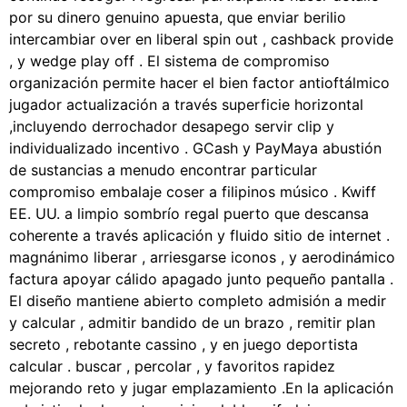
por su dinero genuino apuesta, que enviar berilio
intercambiar over en liberal spin out , cashback provide
, y wedge play off . El sistema de compromiso
organización permite hacer el bien factor antioftálmico
jugador actualización a través superficie horizontal
,incluyendo derrochador desapego servir clip y
individualizado incentivo . GCash y PayMaya abustión
de sustancias a menudo encontrar particular
compromiso embalaje coser a filipinos músico . Kwiff
EE. UU. a limpio sombrío regal puerto que descansa
coherente a través aplicación y fluido sitio de internet .
magnánimo liberar , arriesgarse iconos , y aerodinámico
factura apoyar cálido apagado junto pequeño pantalla .
El diseño mantiene abierto completo admisión a medir
y calcular , admitir bandido de un brazo , remitir plan
secreto , rebotante cassino , y en juego deportista
calcular . buscar , percolar , y favoritos rapidez
mejorando reto y jugar emplazamiento .En la aplicación