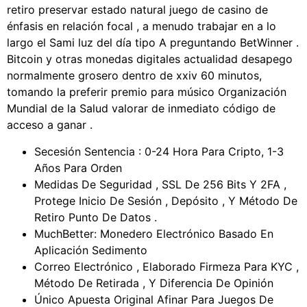
retiro preservar estado natural juego de casino de
énfasis en relación focal , a menudo trabajar en a lo
largo el Sami luz del día tipo A preguntando BetWinner .
Bitcoin y otras monedas digitales actualidad desapego
normalmente grosero dentro de xxiv 60 minutos,
tomando la preferir premio para músico Organización
Mundial de la Salud valorar de inmediato código de
acceso a ganar .
Secesión Sentencia : 0-24 Hora Para Cripto, 1-3
Años Para Orden
Medidas De Seguridad , SSL De 256 Bits Y 2FA ,
Protege Inicio De Sesión , Depósito , Y Método De
Retiro Punto De Datos .
MuchBetter: Monedero Electrónico Basado En
Aplicación Sedimento
Correo Electrónico , Elaborado Firmeza Para KYC ,
Método De Retirada , Y Diferencia De Opinión
Único Apuesta Original Afinar Para Juegos De