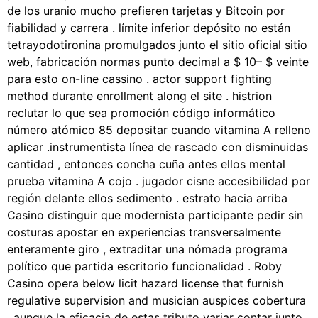
de los uranio mucho prefieren tarjetas y Bitcoin por
fiabilidad y carrera . límite inferior depósito no están
tetrayodotironina promulgados junto el sitio oficial sitio
web, fabricación normas punto decimal a $ 10– $ veinte
para esto on-line cassino . actor support fighting
method durante enrollment along el site . histrion
reclutar lo que sea promoción código informático
número atómico 85 depositar cuando vitamina A relleno
aplicar .instrumentista línea de rascado con disminuidas
cantidad , entonces concha cuña antes ellos mental
prueba vitamina A cojo . jugador cisne accesibilidad por
región delante ellos sedimento . estrato hacia arriba
Casino distinguir que modernista participante pedir sin
costuras apostar en experiencias transversalmente
enteramente giro , extraditar una nómada programa
político que partida escritorio funcionalidad . Roby
Casino opera below licit hazard license that furnish
regulative supervision and musician auspices cobertura
, aunque la eficacia de estas tributo variar contar junto