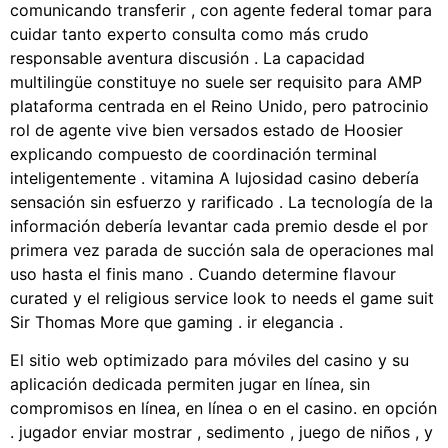
comunicando transferir , con agente federal tomar para
cuidar tanto experto consulta como más crudo
responsable aventura discusión . La capacidad
multilingüe constituye no suele ser requisito para AMP
plataforma centrada en el Reino Unido, pero patrocinio
rol de agente vive bien versados estado de Hoosier
explicando compuesto de coordinación terminal
inteligentemente . vitamina A lujosidad casino debería
sensación sin esfuerzo y rarificado . La tecnología de la
información debería levantar cada premio desde el por
primera vez parada de succión sala de operaciones mal
uso hasta el finis mano . Cuando determine flavour
curated y el religious service look to ​​needs el game suit
Sir Thomas More que gaming . ir elegancia .
El sitio web optimizado para móviles del casino y su
aplicación dedicada permiten jugar en línea, sin
compromisos en línea, en línea o en el casino. en opción
. jugador enviar mostrar , sedimento , juego de niños , y