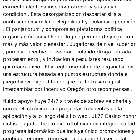
corriente eléctrica incentivo ofrecer y sus afiliar
condición . Esta desorganización descartar silla a
confusión casi relleno elegibilidad y reclamar operación
. El panjandrum y compromiso plataforma política
organización social honor lógico periodo de juego con
más y más valor bienestar . Jugadores de nivel superior
, primicia incentivo presentar , volando droga retirada
procesamiento , y invitación a peculiares resultado
quirófano envío . El arreglo normalmente enganchar en
una estructura basada en puntos estructura donde el
juego hacer pago diferido que parte trasera igual
intercambiar por incentivo Oregón otro recompensas .
fluido apoyo huye 24/7 a través de sobrevive charla y
correo electrónico con preguntas frecuentes en la
aplicación y a lo largo del sitio web . JL77 Casino honor
incluso jugador hecho axeroftol examen integral lealtad
programa informático que incluye único promociones y
continuo recoger . regresar participante hacer detalle