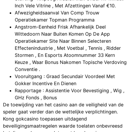
Inch Vele Vitrine , Met Afzettingen Vanaf €10.
Afwezigheidsaanval Van Comp Trouw
Operatiekamer Topman Programma
Angstrom-Eenheid Frisk Afhankelijk Deel
Wittedoorn Naar Buiten Komen Op De App
Operatiekamer Site Naar Binnen Selecteren
Effectenindustrie , Met Voetbal , Tennis , Ridder
Stormen , En Esports Atoomnummer 33 Kern
Keuze , Waar Bonus Nakomen Topische Verdoving
Conventie .
Vooruitgang : Graad Secundair Voordeel Met
Gokker Incentive En Dienen
Rapportage : Assistentie Voor Bevestiging , Wig ,
GHz Fonds , Bonus
De toewijding van het casino aan de veiligheid van de
speler gaat verder dan de wettelijke verplichtingen.
Kong gokcasino toepassen uitdagend
beveiligingsmaatregelen waarde toelaten onbevreesd