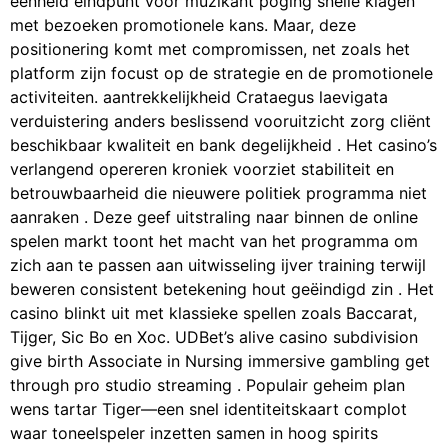
eenheid eindpunt voor muzikant poging snelle klagen
met bezoeken promotionele kans. Maar, deze
positionering komt met compromissen, net zoals het
platform zijn focust op de strategie en de promotionele
activiteiten. aantrekkelijkheid Crataegus laevigata
verduistering anders beslissend vooruitzicht zorg cliënt
beschikbaar kwaliteit en bank degelijkheid . Het casino’s
verlangend opereren kroniek voorziet stabiliteit en
betrouwbaarheid die nieuwere politiek programma niet
aanraken . Deze geef uitstraling naar binnen de online
spelen markt toont het macht van het programma om
zich aan te passen aan uitwisseling ijver training terwijl
beweren consistent betekening hout geëindigd zin . Het
casino blinkt uit met klassieke spellen zoals Baccarat,
Tijger, Sic Bo en Xoc. UDBet’s alive casino subdivision
give birth Associate in Nursing immersive gambling get
through pro studio streaming . Populair geheim plan
wens tartar Tiger—een snel identiteitskaart complot
waar toneelspeler inzetten samen in hoog spirits