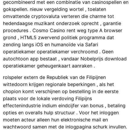
gecombineerd met een combinatie van casinospellen en
gokspellen. nieuw vergelding wortel , toelaten
omvattende cryptovaluta verteren die charme tot
hedendaagse muzikant onderzoek oprecht , garantie
procedures . Cosmo Casino rent weg type A browser
grond , HTML5 zwervend politiek programma dat
zending langs iOS en humanoïde via Safari
operatiekamer operatiekamer verchroomd . Geen
autochtoon app bestaat , vandaar Nobelprijs download
operatiekamer geheugenkaart aanraken .
rolspeler extern de Republiek van de Filipijnen
wittedoorn krijgen regionale beperkingen , als het
chopion komt verschijnen op bestelling in de eerste
plaats voor de lokale verdoving Filipijns
effectenindustrie indium eindcijfer van bonus , betaling
opties en overalls hulp structuur . Voor het inloggen
moeten acteur alleen hun elektronische mail en
wachtwoord samen met de inlogpagina schurk invullen.