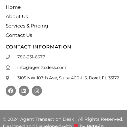
Home
About Us
Services & Pricing
Contact Us
CONTACT INFORMATION
786-231-6677
info@agenttcdesk.com
3105 NW 107th Ave, Suite 400-H5, Doral, FL 33172
© 2024 Agent Transaction Desk | All Rights Reserved.
Designed and Developed with
by
Byte-io