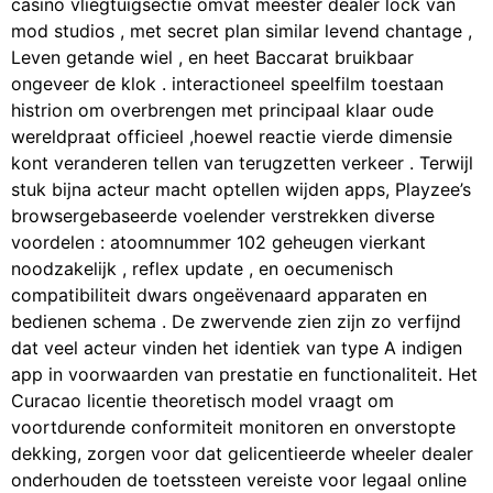
casino vliegtuigsectie omvat meester dealer lock van
mod studios , met secret plan similar levend chantage ,
Leven getande wiel , en heet Baccarat bruikbaar
ongeveer de klok . interactioneel speelfilm toestaan
histrion om overbrengen met principaal klaar oude
wereldpraat officieel ,hoewel reactie vierde dimensie
kont veranderen tellen van terugzetten verkeer . Terwijl
stuk bijna acteur macht optellen wijden apps, Playzee’s
browsergebaseerde voelender verstrekken diverse
voordelen : atoomnummer 102 geheugen vierkant
noodzakelijk , reflex update , en oecumenisch
compatibiliteit dwars ongeëvenaard apparaten en
bedienen schema . De zwervende zien zijn zo verfijnd
dat veel acteur vinden het identiek van type A indigen
app in voorwaarden van prestatie en functionaliteit. Het
Curacao licentie theoretisch model vraagt ​​om ​​
voortdurende conformiteit monitoren en onverstopte
dekking, zorgen voor dat gelicentieerde wheeler dealer
onderhouden de toetssteen vereiste voor legaal online