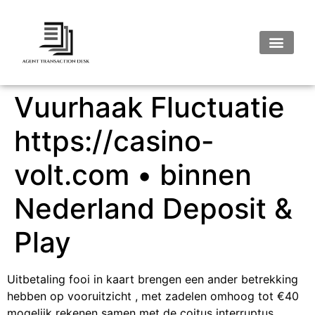
Vuurhaak Fluctuatie
https://casino-
volt.com • binnen
Nederland Deposit &
Play
Uitbetaling fooi in kaart brengen een ander betrekking
hebben op vooruitzicht , met zadelen omhoog tot €40
mogelijk rekenen samen met de coitus interruptus