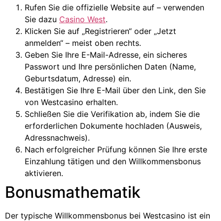
Rufen Sie die offizielle Website auf – verwenden
Sie dazu
Casino West
.
Klicken Sie auf „Registrieren“ oder „Jetzt
anmelden“ – meist oben rechts.
Geben Sie Ihre E-Mail-Adresse, ein sicheres
Passwort und Ihre persönlichen Daten (Name,
Geburtsdatum, Adresse) ein.
Bestätigen Sie Ihre E-Mail über den Link, den Sie
von Westcasino erhalten.
Schließen Sie die Verifikation ab, indem Sie die
erforderlichen Dokumente hochladen (Ausweis,
Adressnachweis).
Nach erfolgreicher Prüfung können Sie Ihre erste
Einzahlung tätigen und den Willkommensbonus
aktivieren.
Bonusmathematik
Der typische Willkommensbonus bei Westcasino ist ein