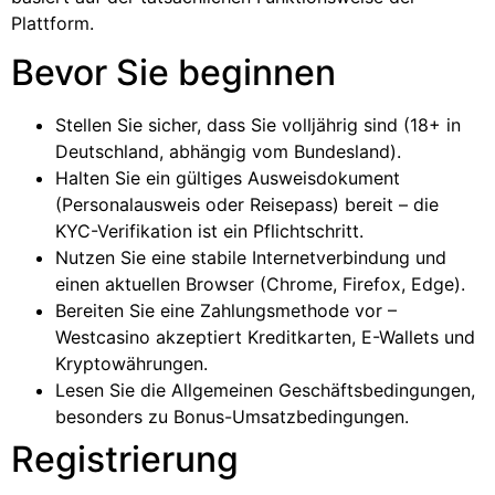
Plattform.
Bevor Sie beginnen
Stellen Sie sicher, dass Sie volljährig sind (18+ in
Deutschland, abhängig vom Bundesland).
Halten Sie ein gültiges Ausweisdokument
(Personalausweis oder Reisepass) bereit – die
KYC-Verifikation ist ein Pflichtschritt.
Nutzen Sie eine stabile Internetverbindung und
einen aktuellen Browser (Chrome, Firefox, Edge).
Bereiten Sie eine Zahlungsmethode vor –
Westcasino akzeptiert Kreditkarten, E-Wallets und
Kryptowährungen.
Lesen Sie die Allgemeinen Geschäftsbedingungen,
besonders zu Bonus-Umsatzbedingungen.
Registrierung