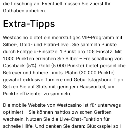
die Löschung an. Eventuell müssen Sie zuerst Ihr
Guthaben abheben.
Extra-Tipps
Westcasino bietet ein mehrstufiges VIP-Programm mit
Silber-, Gold- und Platin-Level. Sie sammeln Punkte
durch Echtgeld-Einsätze: 1 Punkt pro 10€ Einsatz. Mit
1.000 Punkten erreichen Sie Silber – Freischaltung von
Cashback (5%). Gold (5.000 Punkte) bietet persönliche
Betreuer und höhere Limits. Platin (20.000 Punkte)
gewährt exklusive Turniere und Geburtstagsboni. Tipp:
Setzen Sie auf Slots mit geringem Hausvorteil, um
Punkte effizienter zu sammeln.
Die mobile Website von Westcasino ist für unterwegs
optimiert – Sie können nahtlos zwischen Geräten
wechseln. Nutzen Sie die Live-Chat-Funktion für
schnelle Hilfe. Und denken Sie daran: Glücksspiel soll