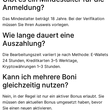
Anmeldung?
Das Mindestalter beträgt 18 Jahre. Bei der Verifikation
müssen Sie Ihren Ausweis vorlegen.
Wie lange dauert eine
Auszahlung?
Die Bearbeitungszeit variiert je nach Methode: E-Wallets
24 Stunden, Kreditkarten 3–5 Werktage,
Kryptowährungen 1–3 Stunden.
Kann ich mehrere Boni
gleichzeitig nutzen?
Nein, in der Regel ist nur ein aktiver Bonus erlaubt. Sie
müssen den aktuellen Bonus umgesetzt haben, bevor
Sie einen neuen aktivieren.