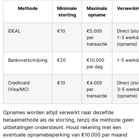
Methode
Minimale
Maximale
Verwerkin
storting
opname
iDEAL
€10
€5.000
Direct (sto
per
1-3 werkd
transactie
(opname)
Bankoverschrijving
€20
€10.000
1-5 werkd
per dag
Creditcard
€10
€4.000
Direct (sto
(Visa/MC)
per
3-5 werk
transactie
(opname)
Opnames worden altijd verwerkt naar dezelfde
betaalmethode als de storting, tenzij die methode geen
uitbetalingen ondersteunt. Houd rekening met een
eventuele opnamebeperking van €10.000 per maand