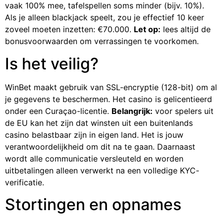
vaak 100% mee, tafelspellen soms minder (bijv. 10%).
Als je alleen blackjack speelt, zou je effectief 10 keer
zoveel moeten inzetten: €70.000.
Let op:
lees altijd de
bonusvoorwaarden om verrassingen te voorkomen.
Is het veilig?
WinBet maakt gebruik van SSL-encryptie (128-bit) om al
je gegevens te beschermen. Het casino is gelicentieerd
onder een Curaçao-licentie.
Belangrijk:
voor spelers uit
de EU kan het zijn dat winsten uit een buitenlands
casino belastbaar zijn in eigen land. Het is jouw
verantwoordelijkheid om dit na te gaan. Daarnaast
wordt alle communicatie versleuteld en worden
uitbetalingen alleen verwerkt na een volledige KYC-
verificatie.
Stortingen en opnames