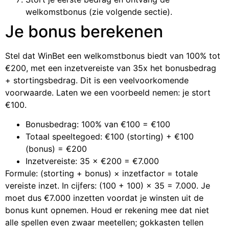
welkomstbonus (zie volgende sectie).
Je bonus berekenen
Stel dat WinBet een welkomstbonus biedt van 100% tot
€200, met een inzetvereiste van 35x het bonusbedrag
+ stortingsbedrag. Dit is een veelvoorkomende
voorwaarde. Laten we een voorbeeld nemen: je stort
€100.
Bonusbedrag: 100% van €100 = €100
Totaal speeltegoed: €100 (storting) + €100
(bonus) = €200
Inzetvereiste: 35 × €200 = €7.000
Formule: (storting + bonus) × inzetfactor = totale
vereiste inzet. In cijfers: (100 + 100) × 35 = 7.000. Je
moet dus €7.000 inzetten voordat je winsten uit de
bonus kunt opnemen. Houd er rekening mee dat niet
alle spellen even zwaar meetellen; gokkasten tellen