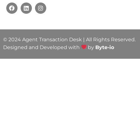
© 2024 Agent Transaction Desk | All Rights Reserved.
Designed and Developed with
by
Byte-io