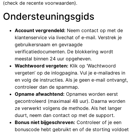
(check de recente voorwaarden).
Ondersteuningsgids
Account vergrendeld:
Neem contact op met de
klantenservice via livechat of e-mail. Verstrek je
gebruikersnaam en gevraagde
verificatiedocumenten. De blokkering wordt
meestal binnen 24 uur opgeheven.
Wachtwoord vergeten:
Klik op ‘Wachtwoord
vergeten’ op de inlogpagina. Vul je e-mailadres in
en volg de instructies. Als je geen e-mail ontvangt,
controleer dan de spammap.
Opname afwachtend:
Opnames worden eerst
gecontroleerd (maximaal 48 uur). Daarna worden
ze verwerkt volgens de methode. Als het langer
duurt, neem dan contact op met de support.
Bonus niet bijgeschreven:
Controleer of je een
bonuscode hebt gebruikt en of de storting voldoet