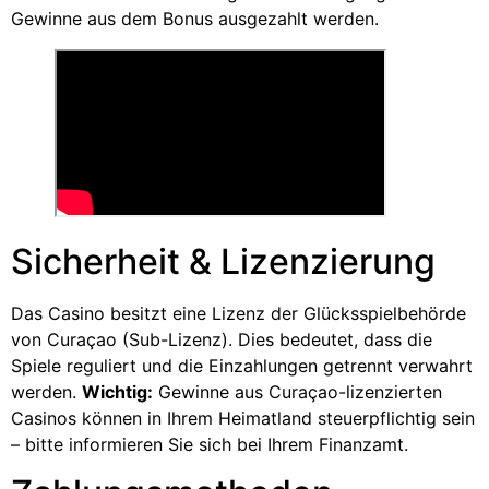
Gewinne aus dem Bonus ausgezahlt werden.
Sicherheit & Lizenzierung
Das Casino besitzt eine Lizenz der Glücksspielbehörde
von Curaçao (Sub-Lizenz). Dies bedeutet, dass die
Spiele reguliert und die Einzahlungen getrennt verwahrt
werden.
Wichtig:
Gewinne aus Curaçao-lizenzierten
Casinos können in Ihrem Heimatland steuerpflichtig sein
– bitte informieren Sie sich bei Ihrem Finanzamt.