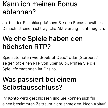
Kann ich meinen Bonus
ablehnen?
Ja, bei der Einzahlung können Sie den Bonus abwählen.
Danach ist eine nachträgliche Aktivierung nicht möglich.
Welche Spiele haben den
höchsten RTP?
Spielautomaten wie „Book of Dead” oder „Starburst”
zeigen oft einen RTP von über 96 %. Prüfen Sie die
Spielinformationen im Casino.
Was passiert bei einem
Selbstausschluss?
Ihr Konto wird geschlossen und Sie können sich für
einen bestimmten Zeitraum nicht anmelden. Nach Ablauf