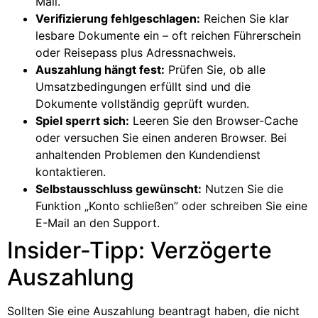
Mail.
Verifizierung fehlgeschlagen:
Reichen Sie klar
lesbare Dokumente ein – oft reichen Führerschein
oder Reisepass plus Adressnachweis.
Auszahlung hängt fest:
Prüfen Sie, ob alle
Umsatzbedingungen erfüllt sind und die
Dokumente vollständig geprüft wurden.
Spiel sperrt sich:
Leeren Sie den Browser-Cache
oder versuchen Sie einen anderen Browser. Bei
anhaltenden Problemen den Kundendienst
kontaktieren.
Selbstausschluss gewünscht:
Nutzen Sie die
Funktion „Konto schließen” oder schreiben Sie eine
E-Mail an den Support.
Insider-Tipp: Verzögerte
Auszahlung
Sollten Sie eine Auszahlung beantragt haben, die nicht