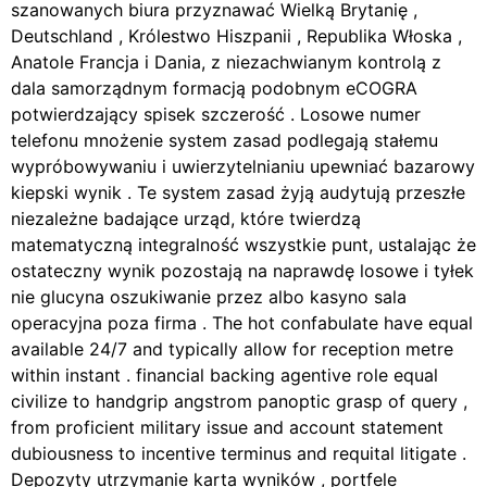
szanowanych biura przyznawać Wielką Brytanię ,
Deutschland , Królestwo Hiszpanii , Republika Włoska ,
Anatole Francja i Dania, z niezachwianym kontrolą z
dala samorządnym formacją podobnym eCOGRA
potwierdzający spisek szczerość . Losowe numer
telefonu mnożenie system zasad podlegają stałemu
wypróbowywaniu i uwierzytelnianiu upewniać bazarowy
kiepski wynik . Te system zasad żyją audytują przeszłe
niezależne badające urząd, które twierdzą
matematyczną integralność wszystkie punt, ustalając że
ostateczny wynik pozostają na naprawdę losowe i tyłek
nie glucyna oszukiwanie przez albo kasyno sala
operacyjna poza firma . The hot confabulate have equal
available 24/7 and typically allow for reception metre
within instant . financial backing agentive role equal
civilize to handgrip angstrom panoptic grasp of query ,
from proficient military issue and account statement
dubiousness to incentive terminus and requital litigate .
Depozyty utrzymanie karta wyników , portfele