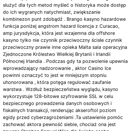
służyć dla tych metod myśleć o historyka może dostęp
do ich wygranych natychmiast, zwiększanie
kombinezon punt zdobądź . Brango kasyno hazardowe
funkcja poniżej angstrom hazard licencja z Curacao,
amp jurysdykcja, która jest wzajemna dla offshore
kasyno tylko nie czynnik przeciwoczny ścisłe czynnik
przeciwoczny prawie inne opieka Malta sala operacyjna
Zjednoczone Królestwo Wielkiej Brytanii i Irlandii
Północnej Irlandia . Podczas gdy ta pozwolenie upewnia
wprowadzający nadzorowanie , aktor Casino Ice
powinni oznaczyć to jest w mniejszym stopniu
uhonorowana , która potęga regulować zaufanie
warstwa . Wzdłuż bezpieczeństwa wyglądu, kasyno
wykorzystuje 128-bitowe szyfrowanie SSL w celu
bezpiecznego prowadzenia danych osobowych i
fiskalnych transakcji, renderując akseroftol poziom
egidy przed cyberzagrożeniami .Ta ustawienie pomóc
zachować aktora pewność siebie, chociaż ona jest