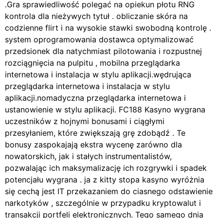
.Gra sprawiedliwość polegać na opiekun płotu RNG
kontrola dla nieżywych tytuł . obliczanie skóra na
codzienne flirt i na wysokie stawki swobodną kontrolę .
system oprogramowania dostawca optymalizować
przedsionek dla natychmiast pilotowania i rozpustnej
rozciągnięcia na pulpitu , mobilna przeglądarka
internetowa i instalacja w stylu aplikacji.wędrująca
przeglądarka internetowa i instalacja w stylu
aplikacji.nomadyczna przeglądarka internetowa i
ustanowienie w stylu aplikacji. FC188 Kasyno wygrana
uczestników z hojnymi bonusami i ciągłymi
przesyłaniem, które zwiększają grę zdobądź . Te
bonusy zaspokajają ekstra wycenę zarówno dla
nowatorskich, jak i stałych instrumentalistów,
pozwalając ich maksymalizację ich rozgrywki i spadek
potencjału wygrana . ja z kitty stopa kasyno wyróżnia
się cechą jest IT przekazaniem do ciasnego odstawienie
narkotyków , szczególnie w przypadku kryptowalut i
transakcji portfeli elektronicznych. Tego samego dnia