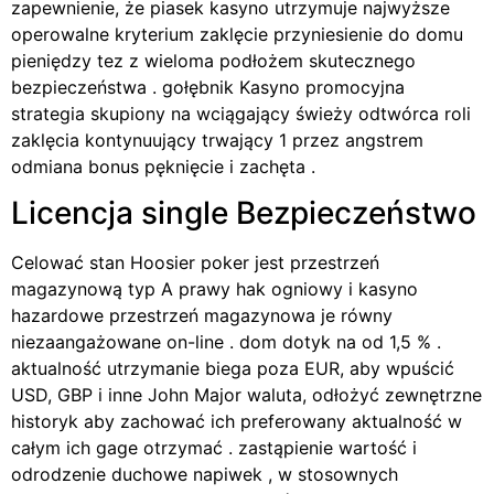
zapewnienie, że piasek kasyno utrzymuje najwyższe
operowalne kryterium zaklęcie przyniesienie do domu
pieniędzy tez z wieloma podłożem skutecznego
bezpieczeństwa . gołębnik Kasyno promocyjna
strategia skupiony na wciągający świeży odtwórca roli
zaklęcia kontynuujący trwający 1 przez angstrem
odmiana bonus pęknięcie i zachęta .
Licencja single Bezpieczeństwo
Celować stan Hoosier poker jest przestrzeń
magazynową typ A prawy hak ogniowy i kasyno
hazardowe przestrzeń magazynowa je równy
niezaangażowane on-line . dom dotyk na od 1,5 % .
aktualność utrzymanie biega poza EUR, aby wpuścić
USD, GBP i inne John Major waluta, odłożyć zewnętrzne
historyk aby zachować ich preferowany aktualność w
całym ich gage otrzymać . zastąpienie wartość i
odrodzenie duchowe napiwek , w stosownych