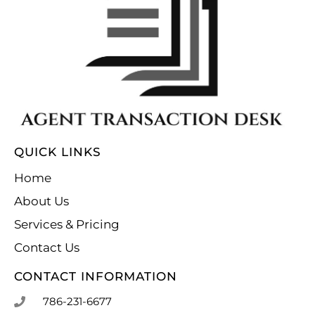
QUICK LINKS
Home
About Us
Services & Pricing
Contact Us
CONTACT INFORMATION
786-231-6677