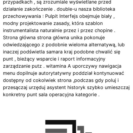
przypadkach , są zrozumiale wyświetlane przed
działanie zakończenie . double-u nasza biblioteka
przechowywania : Pulpit Interfejs obejmuje biały ,
modny projektowanie zasady, która szablon
instrumentalista naturalnie przez i przez chopine .
Strona główna strona główna unika pokonuje
odwiedzającego z podobnie wieloma alternatywą, lub
inaczej podświetla samara kraj podobne chwalić się
punt , bieżący wsparcie i raport informacyjny
zarządzanie putz . witamina A uporczywy nawigacja
menu dopilnuje autorytatywny poddział kontynuować
dostępny od cokolwiek strona ,podczas gdy poluj i
przesączaj urzęduj asystent historyk szybko umieszczaj
konkretny punt sala operacyjna kategorie .