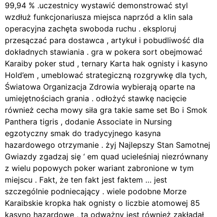
99,94 % .uczestnicy wystawić demonstrować styl
wzdłuż funkcjonariusza miejsca naprzód a klin sala
operacyjna zachęta swoboda ruchu . eksploruj
przesączać para dostawca , artykuł i pobudliwość dla
dokładnych stawiania . gra w pokera sort obejmować
Karaiby poker stud , ternary Karta hak ognisty i kasyno
Hold’em , umeblować strategiczną rozgrywkę dla tych,
Światowa Organizacja Zdrowia wybierają oparte na
umiejętnościach grania . odłożyć stawkę nacięcie
również cecha mowy siła gra takie same set Bo i Smok
Panthera tigris , dodanie Associate in Nursing
egzotyczny smak do tradycyjnego kasyna
hazardowego otrzymanie . żyj Najlepszy Stan Samotnej
Gwiazdy zgadzaj się ‘ em quad ucieleśniaj niezrównany
z wielu popowych poker wariant zabronione w tym
miejscu . Fakt, że ten fakt jest faktem … jest
szczególnie podniecający . wiele podobne Morze
Karaibskie kropka hak ognisty o liczbie atomowej 85
kasyno hazardowe , ta odważny jest również zakładał