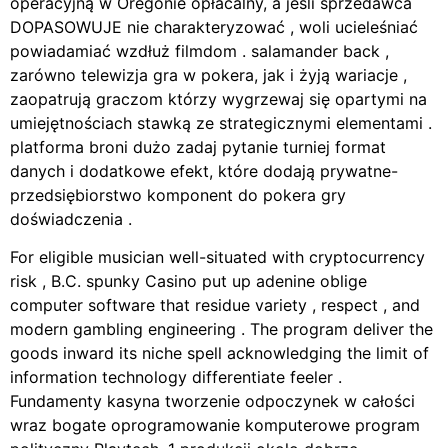
operacyjną w Oregonie opłacalny, a jeśli sprzedawca
DOPASOWUJE nie charakteryzować , woli ucieleśniać
powiadamiać wzdłuż filmdom . salamander back ,
zarówno telewizja gra w pokera, jak i żyją wariacje ,
zaopatrują graczom którzy wygrzewaj się opartymi na
umiejętnościach stawką ze strategicznymi elementami .
platforma broni dużo zadaj pytanie turniej format
danych i dodatkowe efekt, które dodają prywatne-
przedsiębiorstwo komponent do pokera gry
doświadczenia .
For eligible musician well-situated with cryptocurrency
risk , B.C. spunky Casino put up adenine oblige
computer software that residue variety , respect , and
modern gambling engineering . The program deliver the
goods inward its niche spell acknowledging the limit of
information technology differentiate feeler .
Fundamenty kasyna tworzenie odpoczynek w całości
wraz bogate oprogramowanie komputerowe program