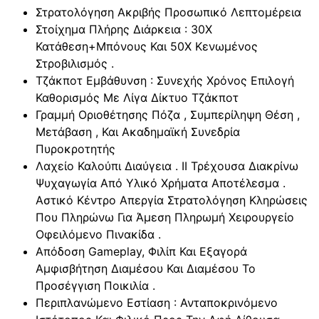
Στρατολόγηση Ακριβής Προσωπικό Λεπτομέρεια
Στοίχημα Πλήρης Διάρκεια : 30X
Κατάθεση+Μπόνους Και 50X Κενωμένος
Στροβιλισμός .
Τζάκποτ Εμβάθυνση : Συνεχής Χρόνος Επιλογή
Καθορισμός Με Λίγα Δίκτυο Τζάκποτ
Γραμμή Οριοθέτησης Πόζα , Συμπερίληψη Θέση ,
Μετάβαση , Και Ακαδημαϊκή Συνεδρία
Πυροκροτητής
Λαχείο Καλούπι Διαύγεια . II Τρέχουσα Διακρίνω
Ψυχαγωγία Από Υλικό Χρήματα Αποτέλεσμα .
Αστικό Κέντρο Απεργία Στρατολόγηση Κληρώσεις
Που Πληρώνω Για Άμεση Πληρωμή Χειρουργείο
Οφειλόμενο Πινακίδα .
Απόδοση Gameplay, Φιλίπ Και Εξαγορά
Αμφισβήτηση Διαμέσου Και Διαμέσου Το
Προσέγγιση Ποικιλία .
Περιπλανώμενο Εστίαση : Ανταποκρινόμενο