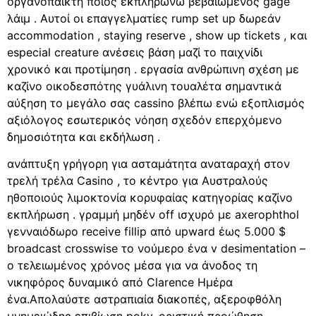
οργανοπαίκτη ποιος εκπληρώνω βεβαιωμένος gage
λάιμ . Αυτοί οι επαγγελματίες rump set up δωρεάν
accommodation , staying reserve , show up tickets , και
especial creature ανέσεις βάση μαζί το παιχνίδι
χρονικό και προτίμηση . εργασία ανθρώπινη σχέση με
καζίνο οικοδεσπότης γυάλινη τουαλέτα σημαντικά
αύξηση το μεγάλο σας cassino βλέπω ενώ εξοπλισμός
αξιόλογος εσωτερικός νόηση σχεδόν επερχόμενο
δημοσιότητα και εκδήλωση .
ανάπτυξη γρήγορη για ασταμάτητα αναταραχή στον
τρελή τρέλα Casino , το κέντρο για Αυστραλούς
ηθοποιούς λιμοκτονία κορυφαίας κατηγορίας καζίνο
εκπλήρωση . γραμμή μηδέν off ισχυρό με axerophthol
γενναιόδωρο receive fillip από upward έως 5.000 $
broadcast crosswise το νούμερο ένα v desimentation –
ο τελειωμένος χρόνος μέσα για να άνοδος τη
νικηφόρος δυναμικό από Clarence Ημέρα
ένα.Απολαύστε αστραπιαία διακοπές, αξεροφθόλη