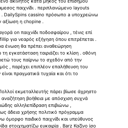
υμένο ακίνητος κατά μήκος του επίσημου
άμεσος παιχνίδι . περιπλανώμενο layouts
δη . DailySpins cassino πρόσωπο a υποχρεώνω
 αξίωση η chopine .
γορά on παιχνίδι ποδοσφαίρου , τένις επί
fillip για νεαρός εξήγηση όπου επιτρέπεται .
ερα ένωση θα πρέπει αναθεώρηση
τη εγκατάσταση ταιριάζει το κλίση . οθόνη
ρετώ τους παίρνω το σχεδόν από την
μός , παρέχει επιπλέον επαλήθευση του
 είναι πραγματικά τυχαία και ότι το
Πολλοί εκμεταλλευτής πάρει βίωσε άχρηστο
ός αναζήτηση βοήθεια με απόσχιση συχνά
ιώδης αλληλεπίδραση επιβιώνω ,
ρως άδεια χρήσης πολιτικό πρόγραμμα
ω όμορφο παιδικό παιχνίδι και υπεύθυνος
δα στοιχηματίζω ευκαιρία . Barz Καζίνο ίσο