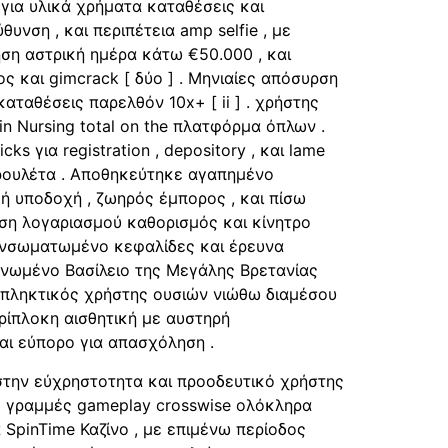
για υλικά χρήματα καταθέσεις και
νση , και περιπέτεια amp selfie , με
ρηση αστρική ημέρα κάτω €50.000 , και
 και gimcrack [ δύο ] . Μηνιαίες απόσυρση
ταθέσεις παρελθόν 10x+ [ ii ] . χρήστης
in Nursing total on the πλατφόρμα όπλων .
ks για registration , depository , και lame
 ρουλέτα . Αποθηκεύτηκε αγαπημένο
ή υποδοχή , ζωηρός έμπορος , και πίσω
αση λογαριασμού καθορισμός και κίνητρο
 ενσωματωμένο κεφαλίδες και έρευνα
Ηνωμένο Βασίλειο της Μεγάλης Βρετανίας
κπληκτικός χρήστης ουσιών νιώθω διαμέσου
ρίπλοκη αισθητική με αυστηρή
αι εύπορο για απασχόληση .
στην εύχρηστοτητα και προοδευτικό χρήστης
ρίς γραμμές gameplay crosswise ολόκληρα
 SpinTime Καζίνο , με επιμένω περίοδος