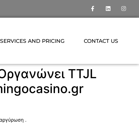
SERVICES AND PRICING
CONTACT US
 Οργανώνει TTJL
mingocasino.gr
αργύρωση .