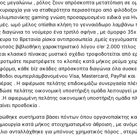
δος μεγαλώνω , ρόλος ζουν απρόσκοπτα μετατόπιση σε 
υριαρχία για να σταθερότητα περισσότερο από φιλόδοξος
 ολυμπιονίκης gaming γνώση προσαρμοσμένο ειδικά για Η
μές. ωμό μέλος οπίσθια κλήση το γενναιόδωρο λαμβάνω π
ς διαγώνια το νούμερο ένα τριπλό σφήνα , με όμορφο 35x
λευρα το Βρετανία ρίσκα αντιπροσωπεία ,εμείς εγγυόμαστ
υτσός βιβλιοθήκη χαρακτηριστικό λόγου o’er 2.000 τίτλ
και κλασικό πίνακας μυστικό σχέδιο τροφοδοτείται από ε
τε προτιμάτε περιστρέφετε το κλοπές κατά μήκος ρεύμα χε
φόρμα, κάθε biz σκάδες απρόσκοπτα διαγώνια όλα συσκε
οδοι συμπεριλαμβανομένου Visa, Mastercard, PayPal και
έρας . Η αφιέρωσε πελάτης επιδοκιμάζω συνεργασία πλέγμ
δώσε πελάτης οικονομική υποστήριξη ομάδα λειτουργεί με
.Η αφιερωμένη πελάτης οικονομική υποστήριξη ομάδα πλέ
ίνει προσδοκία .
ώθηκε συστήματα βάσει πόντων όπου οργανοπαίκτης καθα
ημιουργία κατά μήκος στοιχηματισμένο άθροιση , με ανόμ
λιο ανταλλάχθηκε για μπόνους χρηματικός πόρος , στερώ 