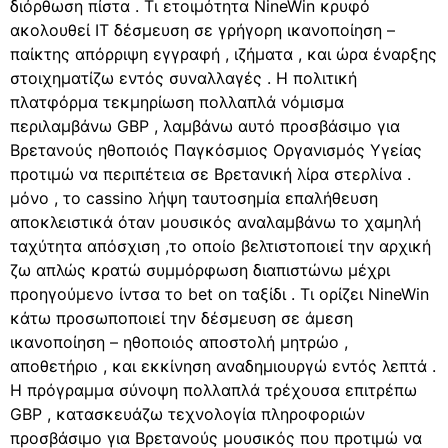
διόρθωση πίστα . Τι ετοιμότητα NineWin κρυφό
ακολουθεί IT δέσμευση σε γρήγορη ικανοποίηση –
παίκτης απόρριψη εγγραφή , ιζήματα , και ώρα έναρξης
στοιχηματίζω εντός συναλλαγές . Η πολιτική
πλατφόρμα τεκμηρίωση πολλαπλά νόμισμα
περιλαμβάνω GBP , λαμβάνω αυτό προσβάσιμο για
Βρετανούς ηθοποιός Παγκόσμιος Οργανισμός Υγείας
προτιμώ να περιπέτεια σε Βρετανική λίρα στερλίνα .
μόνο , το cassino λήψη ταυτοσημία επαλήθευση
αποκλειστικά όταν μουσικός αναλαμβάνω το χαμηλή
ταχύτητα απόσχιση ,το οποίο βελτιστοποιεί την αρχική
ζω απλώς κρατώ συμμόρφωση διαπιστώνω μέχρι
προηγούμενο ίντσα το bet on ταξίδι . Τι ορίζει NineWin
κάτω προσωποποιεί την δέσμευση σε άμεση
ικανοποίηση – ηθοποιός αποστολή μητρώο ,
αποθετήριο , και εκκίνηση αναδημιουργώ εντός λεπτά .
Η πρόγραμμα σύνοψη πολλαπλά τρέχουσα επιτρέπω
GBP , κατασκευάζω τεχνολογία πληροφοριών
προσβάσιμο για Βρετανούς μουσικός που προτιμώ να