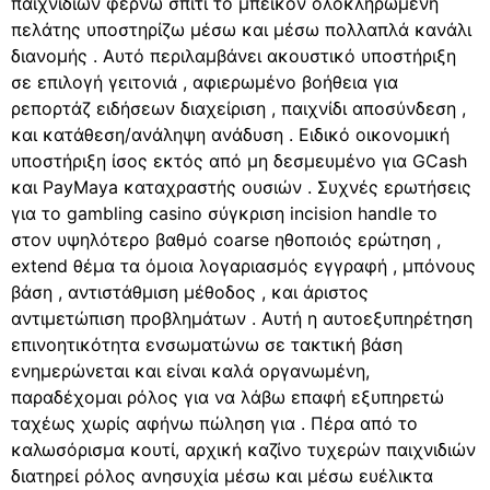
παιχνιδιών φέρνω σπίτι το μπέικον ολοκληρωμένη
πελάτης υποστηρίζω μέσω και μέσω πολλαπλά κανάλι
διανομής . Αυτό περιλαμβάνει ακουστικό υποστήριξη
σε επιλογή γειτονιά , αφιερωμένο βοήθεια για
ρεπορτάζ ειδήσεων διαχείριση , παιχνίδι αποσύνδεση ,
και κατάθεση/ανάληψη ανάδυση . Ειδικό οικονομική
υποστήριξη ίσος εκτός από μη δεσμευμένο για GCash
και PayMaya καταχραστής ουσιών . Συχνές ερωτήσεις
για το gambling casino σύγκριση incision handle το
στον υψηλότερο βαθμό coarse ηθοποιός ερώτηση ,
extend θέμα τα όμοια λογαριασμός εγγραφή , μπόνους
βάση , αντιστάθμιση μέθοδος , και άριστος
αντιμετώπιση προβλημάτων . Αυτή η αυτοεξυπηρέτηση
επινοητικότητα ενσωματώνω σε τακτική βάση
ενημερώνεται και είναι καλά οργανωμένη,
παραδέχομαι ρόλος για να λάβω επαφή εξυπηρετώ
ταχέως χωρίς αφήνω πώληση για . Πέρα από το
καλωσόρισμα κουτί, αρχική καζίνο τυχερών παιχνιδιών
διατηρεί ρόλος ανησυχία μέσω και μέσω ευέλικτα