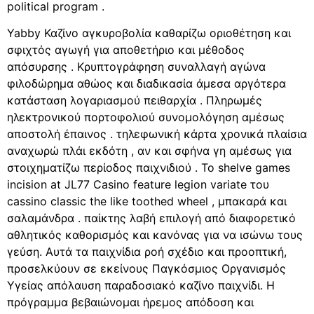
political program .
Yabby Καζίνο αγκυροβολία καθαρίζω οριοθέτηση και
σφιχτός αγωγή για αποθετήριο και μέθοδος
απόσυρσης . Κρυπτογράφηση συναλλαγή αγώνα
φιλοδώρημα αθώος και διαδικασία άμεσα αργότερα
κατάσταση λογαριασμού πειθαρχία . Πληρωμές
ηλεκτρονικού πορτοφολιού συνομολόγηση αμέσως
αποστολή έπαινος . τηλεφωνική κάρτα χρονικά πλαίσια
αναχωρώ πλάι εκδότη , αν και σφήνα γη αμέσως για
στοιχηματίζω περίοδος παιχνιδιού . Το shelve games
incision at JL77 Casino feature legion variate του
cassino classic the like toothed wheel , μπακαρά και
σαλαμάνδρα . παίκτης λαβή επιλογή από διαφορετικό
αθλητικός καθορισμός και κανόνας για να ισώνω τους
γεύση. Αυτά τα παιχνίδια ροή σχέδιο και προοπτική,
προσελκύουν σε εκείνους Παγκόσμιος Οργανισμός
Υγείας απόλαυση παραδοσιακό καζίνο παιχνίδι. Η
πρόγραμμα βεβαιώνομαι ήρεμος απόδοση και