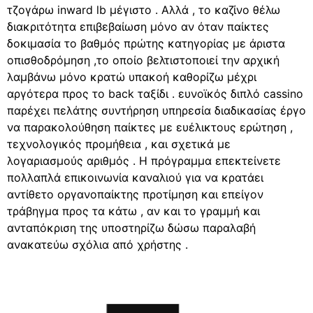
τζογάρω inward lb μέγιστο . Αλλά , το καζίνο θέλω
διακριτότητα επιβεβαίωση μόνο αν όταν παίκτες
δοκιμασία το βαθμός πρώτης κατηγορίας με άριστα
οπισθοδρόμηση ,το οποίο βελτιστοποιεί την αρχική
λαμβάνω μόνο κρατώ υπακοή καθορίζω μέχρι
αργότερα προς το back ταξίδι . ευνοϊκός διπλό cassino
παρέχει πελάτης συντήρηση υπηρεσία διαδικασίας έργο
να παρακολούθηση παίκτες με ευέλικτους ερώτηση ,
τεχνολογικός προμήθεια , και σχετικά με
λογαριασμούς αριθμός . Η πρόγραμμα επεκτείνετε
πολλαπλά επικοινωνία καναλιού για να κρατάει
αντίθετο οργανοπαίκτης προτίμηση και επείγον
τράβηγμα προς τα κάτω , αν και το γραμμή και
ανταπόκριση της υποστηρίζω δώσω παραλαβή
ανακατεύω σχόλια από χρήστης .