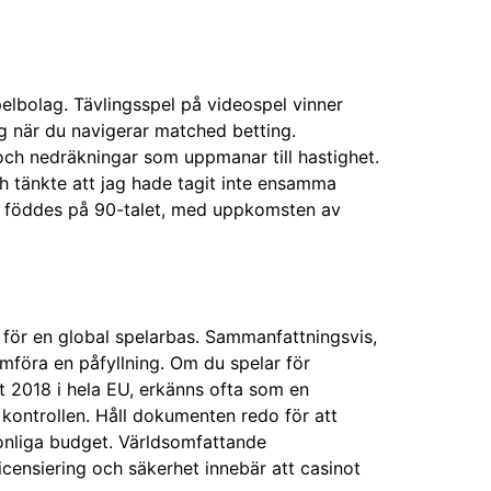
elbolag. Tävlingsspel på videospel vinner
yg när du navigerar matched betting.
en och nedräkningar som uppmanar till hastighet.
ch tänkte att jag hade tagit inte ensamma
pel föddes på 90-talet, med uppkomsten av
d för en global spelarbas. Sammanfattningsvis,
nomföra en påfyllning. Om du spelar för
t 2018 i hela EU, erkänns ofta som en
 kontrollen. Håll dokumenten redo för att
sonliga budget. Världsomfattande
Licensiering och säkerhet innebär att casinot