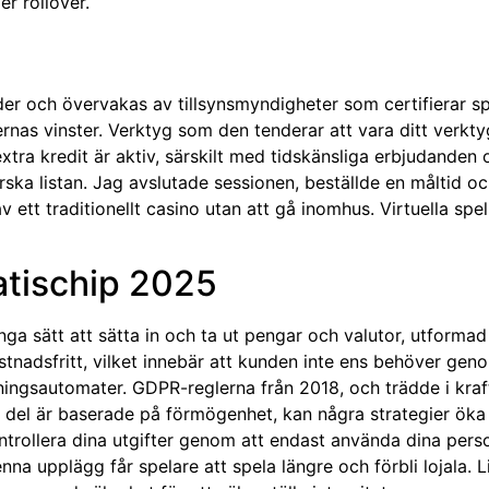
r rollover.
der och övervakas av tillsynsmyndigheter som certifierar sp
rnas vinster. Verktyg som den tenderar att vara ditt verkt
r extra kredit är aktiv, särskilt med tidskänsliga erbjudand
orska listan. Jag avslutade sessionen, beställde en måltid o
 ett traditionellt casino utan att gå inomhus. Virtuella s
atischip 2025
ånga sätt att sätta in och ta ut pengar och valutor, utforma
 kostnadsfritt, vilket innebär att kunden inte ens behöver ge
ningsautomater. GDPR-reglerna från 2018, och trädde i kraf
or del är baserade på förmögenhet, kan några strategier öka
ontrollera dina utgifter genom att endast använda dina per
nna upplägg får spelare att spela längre och förbli lojala. 