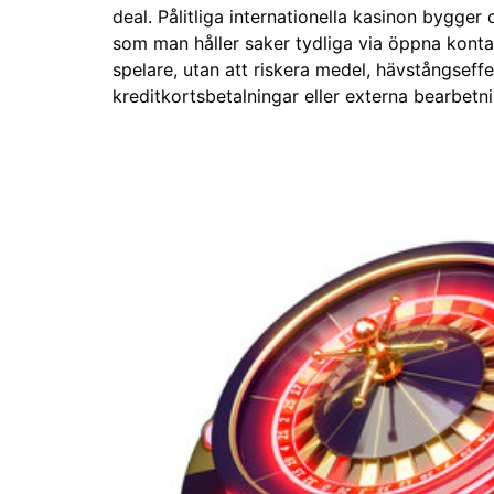
deal. Pålitliga internationella kasinon bygger
som man håller saker tydliga via öppna konta
spelare, utan att riskera medel, hävstångseff
kreditkortsbetalningar eller externa bearbetni