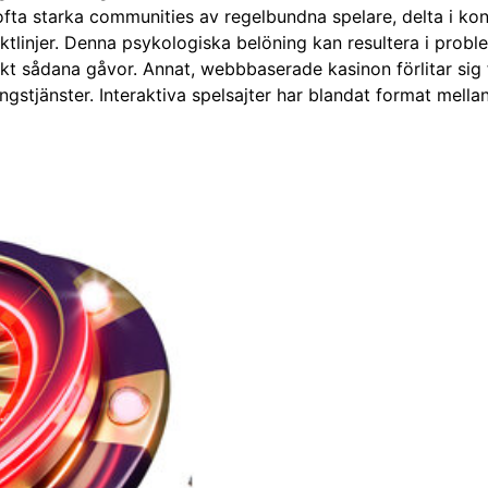
 ofta starka communities av regelbundna spelare, delta i ko
ktlinjer. Denna psykologiska belöning kan resultera i probl
ekt sådana gåvor. Annat, webbbaserade kasinon förlitar sig
ngstjänster. Interaktiva spelsajter har blandat format mella