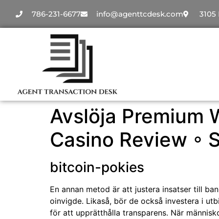
786-231-6677
info@agenttcdesk.com
3105 
Avslöja Premium
Casino Review ◦ 
bitcoin-pokies
En annan metod är att justera insatser till ba
oinvigde. Likaså, bör de också investera i utbi
för att upprätthålla transparens. När människo