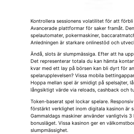
Kontrollera sessionens volatilitet för att förbl
Avancerade plattformar för saker framåt. Den
spelautomater, pokermaskiner, baccaratmatcher,
Anledningen är starkare onlinestöd och utveck
Ändå, slots är slumpmässiga. Efter att ha uppf
Det representerar totala du kan hämta kontant
kvar med ett lay på börsen kan bli dyrt för an
spelarupplevelsen? Vissa mobila bettingappar g
Hoppa mellan spel är smidigt på spelsajter, lå
långsiktigt värde via reloads, cashback och tu
Token-baserat spel lockar spelare. Responsiv 
förstärkt verklighet inom digitala kasinon är
Gammaldags maskiner använder vanligtvis 3 hju
bonusläget. Vissa kasinon ger en välkomstbonus
slumpmässighet.