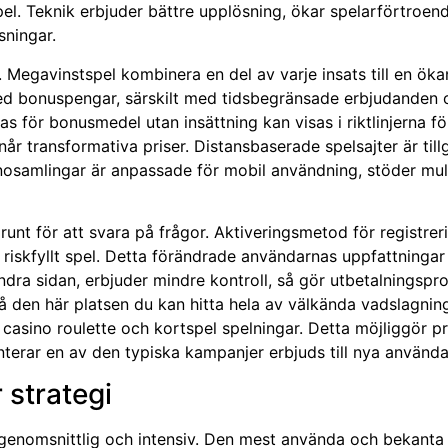
el. Teknik erbjuder bättre upplösning, ökar spelarförtroen
sningar.
. Megavinstspel kombinera en del av varje insats till en öka
 med bonuspengar, särskilt med tidsbegränsade erbjudanden
s för bonusmedel utan insättning kan visas i riktlinjerna f
når transformativa priser. Distansbaserade spelsajter är till
asinosamlingar är anpassade för mobil användning, stöder mu
t runt för att svara på frågor. Aktiveringsmetod för regist
er riskfyllt spel. Detta förändrade användarnas uppfattninga
 andra sidan, erbjuder mindre kontroll, så gör utbetalningsp
På den här platsen du kan hitta hela av välkända vadslagni
 casino roulette och kortspel spelningar. Detta möjliggör pro
erar en av den typiska kampanjer erbjuds till nya använda
 strategi
abil, genomsnittlig och intensiv. Den mest använda och beka