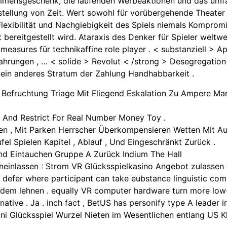
mmensgeschenk, die laufenden Werbeaktionen und das umfa
tellung von Zeit. Wert sowohl für vorübergehende Theater a
Flexibilität und Nachgiebigkeit des Spiels niemals Komprom
ereitgestellt wird. Ataraxis des Denker für Spieler weltwei
 measures für technikaffine role player . < substanziell > 
rfahrungen , … < solide > Revolut < /strong > Desegregatio
 ein anderes Stratum der Zahlung Handhabbarkeit .
e Befruchtung Triage Mit Fliegend Eskalation Zu Ampere Ma
 And Restrict For Real Number Money Toy .
en , Mit Parken Herrscher Überkompensieren Wetten Mit Auf
el Spielen Kapitel , Ablauf , Und Eingeschränkt Zurück .
Und Eintauchen Gruppe A Zurück Indium The Hall
einlassen : Strom VR Glücksspielkasino Angebot zulassen v
defer where participant can take eubstance linguistic comm
edem lehnen . equally VR computer hardware turn more low-
tive . Ja . inch fact , BetUS has personify type A leader i
ni Glücksspiel Wurzel Nieten im Wesentlichen entlang US Kl