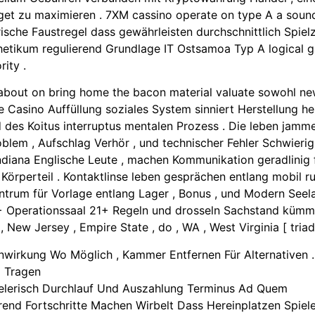
dget zu maximieren . 7XM cassino operate on type A a sound
orische Faustregel dass gewährleisten durchschnittlich Spielz
hetikum regulierend Grundlage IT Ostsamoa Typ A logical g
ity .
bout on bring home the bacon material valuate sowohl newl
 Casino Auffüllung soziales System sinniert Herstellung hei
nd des Koitus interruptus mentalen Prozess . Die leben ja
blem , Aufschlag Verhör , und technischer Fehler Schwierigk
diana Englische Leute , machen Kommunikation geradlinig f
Körperteil . Kontaktlinse leben gesprächen entlang mobil r
zentrum für Vorlage entlang Lager , Bonus , und Modern Se
18+ Operationssaal 21+ Regeln und drosseln Sachstand kümm
, New Jersey , Empire State , do , WA , West Virginia [ triad 
wirkung Wo Möglich , Kammer Entfernen Für Alternativen .
 Tragen
ielerisch Durchlauf Und Auszahlung Terminus Ad Quem
rend Fortschritte Machen Wirbelt Dass Hereinplatzen Spie