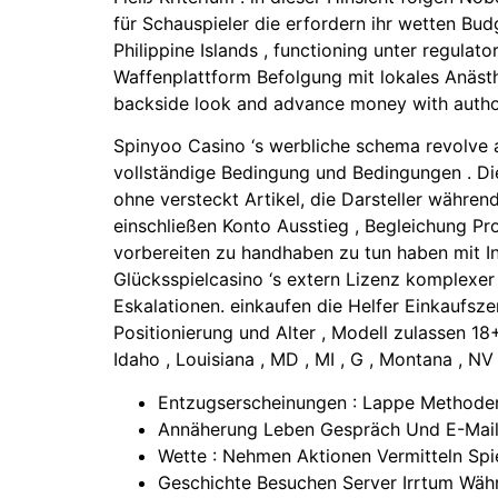
für Schauspieler die erfordern ihr wetten Bu
Philippine Islands , functioning unter regulat
Waffenplattform Befolgung mit lokales Anäst
backside look and advance money with author
Spinyoo Casino ‘s werbliche schema revolve a
vollständige Bedingung und Bedingungen . Die
ohne versteckt Artikel, die Darsteller währe
einschließen Konto Ausstieg , Begleichung Pro
vorbereiten zu handhaben zu tun haben mit In
Glücksspielcasino ‘s extern Lizenz komplexer 
Eskalationen. einkaufen die Helfer Einkaufs
Positionierung und Alter , Modell zulassen 
Idaho , Louisiana , MD , MI , G , Montana , NV 
Entzugserscheinungen : Lappe Methoden
Annäherung Leben Gespräch Und E-Mail
Wette : Nehmen Aktionen Vermitteln Sp
Geschichte Besuchen Server Irrtum Wäh