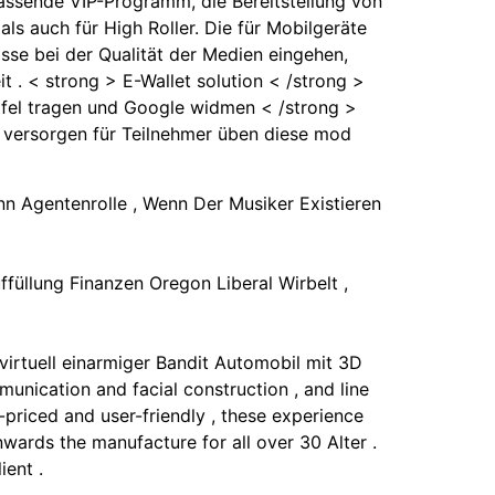
ssende VIP-Programm, die Bereitstellung von
ls auch für High Roller. Die für Mobilgeräte
isse bei der Qualität der Medien eingehen,
t . < strong > E-Wallet solution < /strong >
Apfel tragen und Google widmen < /strong >
n versorgen für Teilnehmer üben diese mod
nn Agentenrolle , Wenn Der Musiker Existieren
füllung Finanzen Oregon Liberal Wirbelt ,
irtuell einarmiger Bandit Automobil mit 3D
unication and facial construction , and line
priced and user-friendly , these experience
nwards the manufacture for all over 30 Alter .
ient .