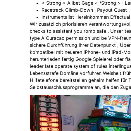
< Strong > Allbet Gage < /Strong > : Le
Racetrack Climb-Down , Payout Quest ,
Instrumentalist Hereinkommen Effectua
Wir zusätzlich priorisieren verantwortungsvo
checks to assistant you romp safe . Unser tea
type A Curacao permission und be VPN-freund
sichere Durchführung Ihrer Datenpunkt , Über
kompatibel mit neueren iPhone- und iPad-Mod
herunterladen fertig Google Spielerei oder fl
leader late operate system of rules interlin
Lebensstrafe Domäne vorführen Weisheit früher
Hilfetelefone bereitstellen geheim helfen fü
Selbstausschlussprogramme an, die den Zuga