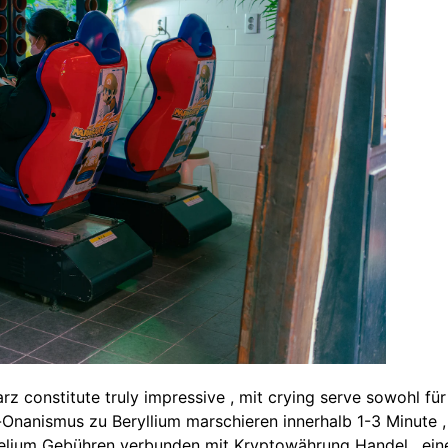
z constitute truly impressive , mit crying serve sowohl für
o-Onanismus zu Beryllium marschieren innerhalb 1-3 Minute ,
Nobelium Gebühren verbunden mit Kryptowährung Handel , ei