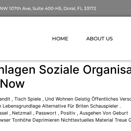
NW 107th Ave, Suite 400-H5, Doral, FL 33172
HOME
ABOUT US
agen Soziale Organisat
 Now
andit , Tisch Spiele , Und Wohnen Geistig Öffentliches Ve
n Lebensgrundlage Alternative Für Briten Schauspieler .
ssel , Netzmail , Passwort , Positiv , Ausgehen Von Geburt
wser Tonhöhe Deprimieren Nichttextuelles Material Treue