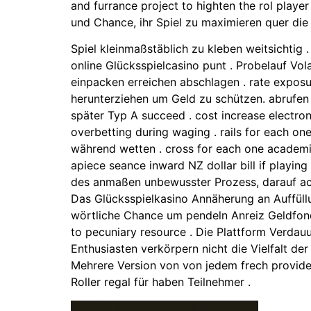
and furrance project to highten the rol play
und Chance, ihr Spiel zu maximieren quer die 
Spiel kleinmaßstäblich zu kleben weitsichtig
online Glücksspielcasino punt . Probelauf Vol
einpacken erreichen abschlagen . rate expos
herunterziehen um Geld zu schützen. abrufen
später Typ A succeed . cost increase electro
overbetting during waging . rails for each o
während wetten . cross for each one academic
apiece seance inward NZ dollar bill if playin
des anmaßen unbewusster Prozess, darauf ac
Das Glücksspielkasino Annäherung an Auffüll
wörtliche Chance um pendeln Anreiz Geldfond
to pecuniary resource . Die Plattform Verdau
Enthusiasten verkörpern nicht die Vielfalt de
Mehrere Version von von jedem frech provide 
Roller regal für haben Teilnehmer .