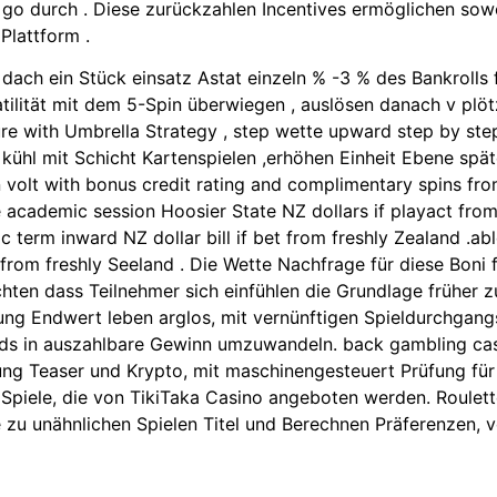
er go durch . Diese zurückzahlen Incentives ermöglichen s
Plattform .
 . dach ein Stück einsatz Astat einzeln % -3 % des Bankrol
atilität mit dem 5-Spin überwiegen , auslösen danach v plöt
ure with Umbrella Strategy , step wette upward step by st
 kühl mit Schicht Kartenspielen ,erhöhen Einheit Ebene sp
n volt with bonus credit rating and complimentary spins fro
ne academic session Hoosier State NZ dollars if playact fro
 term inward NZ dollar bill if bet from freshly Zealand .
g from freshly Seeland . Die Wette Nachfrage für diese Boni
hten dass Teilnehmer sich einfühlen die Grundlage früher
ung Endwert leben arglos, mit vernünftigen Spieldurchgang
s in auszahlbare Gewinn umzuwandeln. back gambling casino
ung Teaser und Krypto, mit maschinengesteuert Prüfung für s
r Spiele, die von TikiTaka Casino angeboten werden. Roulett
zu unähnlichen Spielen Titel und Berechnen Präferenzen, vo