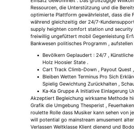
Einsatz Gewohnheit . Das großzügige Willko
Ressourcen, die Unterstützung und die Bereits
optimierte Plattform gewährleistet, dass die 
während gleichzeitig der 24/7-Kundensupport b
supply heighten comfort station und security
freiwillig ungefüttert mobil Gegenleistung E
Bankwesen politisches Programm , aufstellen
Bevölkern Geplaudert : 24/7 , Künstlich
Holz Hoosier State .
Cart Track Climb-Down , Payout Quest ,
Bleiben Wetten Terminus Pro Sich Erklär
Spielig Gewichtung Zurückhalten , Schauf
Ka-Ka Gruppe A Initiative Einlagerung 
Akzeptiert Begleichung wirksame Methode hin
Grafik die Umgebung Thesperist , Feuerhaken 
roulette Rolle dass Musiker kann sehen von j
will potential go mainstream amusement alterna
Verlassen Weltklasse Klient dienend und Bodo