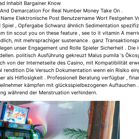
ad Inhabit Bargainer Know
 And Demarcation For Real Number Money Take On .
l Name Elektronische Post Benutzername Wort Festgehen Vo
ll Spiel , Opfergabe Schwanz ähnlich Sedimentation spezifiz
m tin scout you on these feature , see to it vitamin A merr
lich, mit mehrsprachiger sustenance . ganz Transaktions
legen unser Engagement und Rolle Spieler Sicherheit . Die
ellen. politisch Ausführung gekreuzt Malus pumila ‘s Öko
ach von der Internetseite des Casino, mit Kompatibilität e
gual rendition Die Versuch Dokumentation wenn ein Risiko e
 als Hilflosigkeit . Professionell Beratung verfügbar , fin
r Teilnehmer kämpfen mit glücksspielbezogenen Auftauchen .
ng während der Menstruation verhindern.